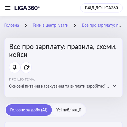
ВХІД ДО LIGA360
Головна
Теми в центрі уваги
Все про зарплату: правила, схеми, кейси
Все про зарплату: правила, схеми,
кейси
ПРО ЩО ТЕМА:
Основні питання нарахування та виплати заробітної
плати. Аналіз публікацій, що стосуються порушень
при нарахуванні заробітної плати та виявлення
інформації про можливі схеми зловживань
Головне за добу (AI)
Усі публікації