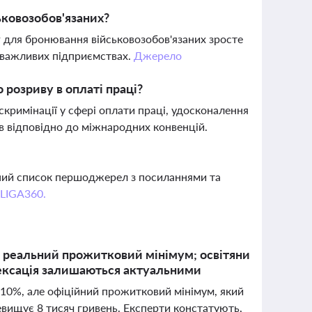
ьковозобов'язаних?
г для бронювання військовозобов'язаних зросте
 важливих підприємствах.
Джерело
розриву в оплаті праці?
скримінації у сфері оплати праці, удосконалення
ів відповідно до міжнародних конвенцій.
вний список першоджерел з посиланнями та
 LIGA360.
ає реальний прожитковий мінімум; освітяни
дексація залишаються актуальними
9-10%, але офіційний прожитковий мінімум, який
евищує 8 тисяч гривень. Експерти констатують,