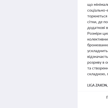
що мінімал
соціально-е
торкнеться 
сітки, де п
додаткові в
Розміри ци
колективних
бронювання
ускладнить
відзначаєт
розриву в о
та створенн
складною, 
LIGA ZAKON