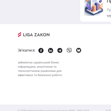
П
Пр
тл
Зв'язатися:
забезпечує український бізнес
інформацією, аналітикою та
технологічними рішеннями для
ефективної та безпечної роботи.
© ТОВ "інформаційно-аналітичний центр ЛІГА", 1991-2026.
© Т