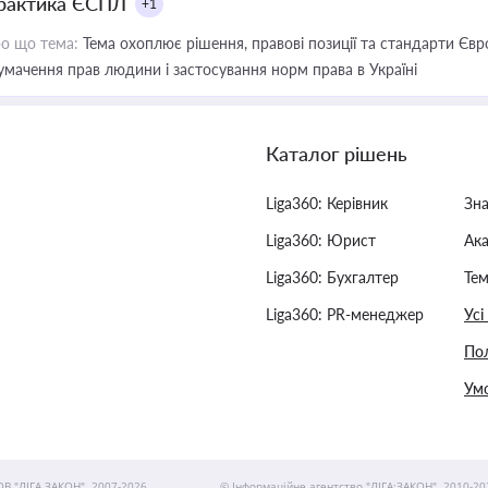
рактика ЄСПЛ
+1
о що тема:
Тема охоплює рішення, правові позиції та стандарти Євр
умачення прав людини і застосування норм права в Україні
Каталог рішень
Liga360: Керівник
Зн
Liga360: Юрист
Ак
Liga360: Бухгалтер
Тем
Liga360: PR-менеджер
Усі
Пол
Умо
ОВ "ЛІГА ЗАКОН", 2007-2026.
© Інформаційне агентство "ЛІГА:ЗАКОН", 2010-20