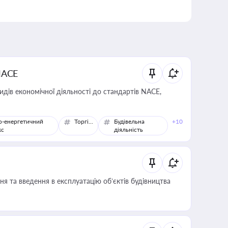
NACE
идів економічної діяльності до стандартів NACE,
о-енергетичний
Торгівля
Будівельна
+10
кс
діяльність
я та введення в експлуатацію об’єктів будівництва