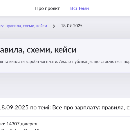
Про проєкт
Всі Теми
у: правила, схеми, кейси
18-09-2025
авила, схеми, кейси
я та виплати заробітної плати. Аналіз публікацій, що стосуються по
можливі схеми зловживань
18.09.2025 по темі: Все про зарплату: правила, 
но:
14307 джерел