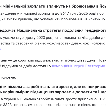
и мінімальної зарплати вплинуть на бронювання війс
двищення мінімальної зарплати до 8647 грн у 2026 році порі
 21 тисячі гривень, що ускладнить бронювання на критично
дбачає Національна стратегія подолання гендерного 
я, ухвалена урядом у 2023 році, спрямована на ліквідацію ди
вства та створення рівних можливостей для жінок і чоловік
о
тань — це короткий підсумок змісту публікацій за день. По
 підсумок за добу доступні у
комерційній версії Платформи
 головне:
ці мінімальна заробітна плата зросте, але не покрив
 нерівномірне підвищення зарплат, а доплати та ін
 в Україні мінімальна заробітна плата зросте приблизно на 
 3328 гривень, суттєво відстає від реального рівня, що пер