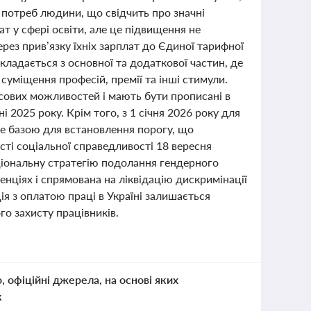
 потреб людини, що свідчить про значні
т у сфері освіти, але це підвищення не
ерез прив’язку їхніх зарплат до Єдиної тарифної
складається з основної та додаткової частин, де
суміщення професій, премії та інші стимули.
сових можливостей і мають бути прописані в
 2025 року. Крім того, з 1 січня 2026 року для
де базою для встановлення порогу, що
ті соціальної справедливості 18 вересня
ціональну стратегію подолання гендерного
енціях і спрямована на ліквідацію дискримінації
ія з оплатою праці в Україні залишається
о захисту працівників.
о, офіційні джерела, на основі яких
к