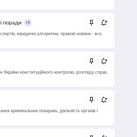
ні поради
+5
пертів, юридичні алгоритми, правові новини - все,
 України конституційного контролю, розгляду справ,
ння кримінальних покарань, діяльність органів і