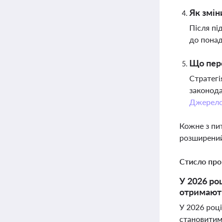
Як змін
Після пі
до понад
Що пере
Стратегі
законода
Джерел
Кожне з пи
розширений
Стисло про
У 2026 ро
отримають
У 2026 році
становитиме