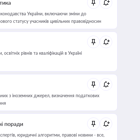
итика
конодавства України, включаючи зміни до
ового статусу учасників цивільних правовідносин
світніх рівнів та кваліфікацій в Україні
аних з іноземних джерел, визначення податкових
ння
ні поради
пертів, юридичні алгоритми, правові новини - все,