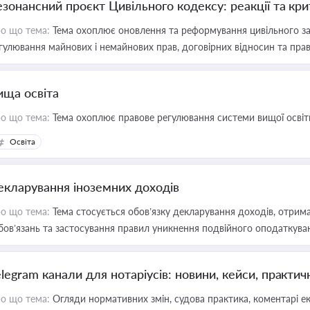
езонансний проєкт Цивільного кодексу: реакції та кр
о що тема:
Тема охоплює оновлення та реформування цивільного за
гулювання майнових і немайнових прав, договірних відносин та прав
ища освіта
о що тема:
Тема охоплює правове регулювання системи вищої освіти, о
Освіта
екларування іноземних доходів
о що тема:
Тема стосується обов’язку декларування доходів, отрим
бов’язань та застосування правил уникнення подвійного оподаткува
elegram канали для нотаріусів: новини, кейси, практич
о що тема:
Огляди нормативних змін, судова практика, коментарі екс