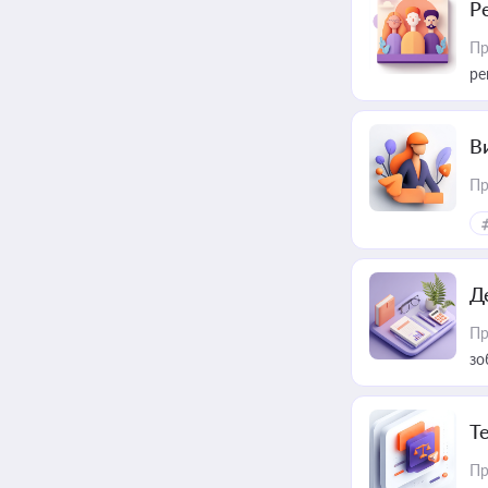
Р
Пр
ре
В
Пр
Д
Пр
зо
T
Пр