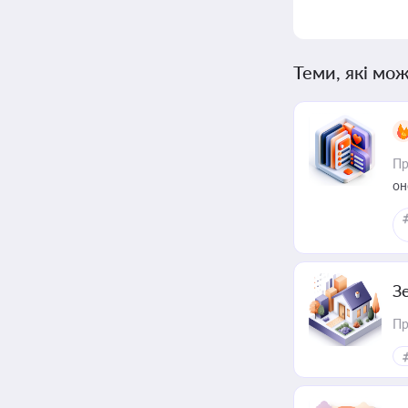
Теми, які мож
Пр
он
З
Пр