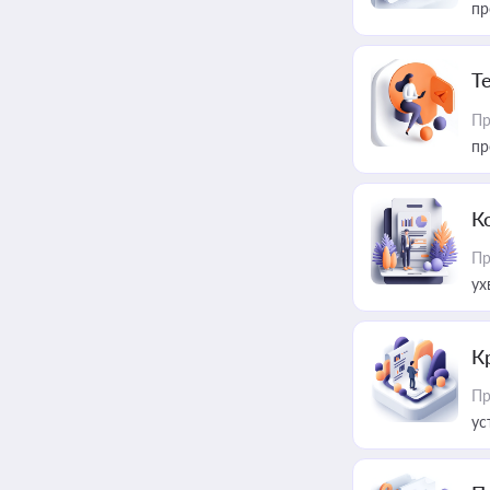
пр
T
Пр
пр
К
Пр
ух
К
Пр
ус