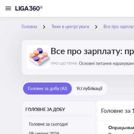
Головна
Теми в центрі уваги
Все про зарплат
Все про зарплату: пр
Основні питання нарахуванн
ПРО ЩО ТЕМА:
виявлення інформації про 
Головне за добу (AI)
Усі публікації
ГОЛОВНЕ ЗА ДОБУ
Головне за 
Головне за сьогодні
Опрацьова
08 серпня 2026