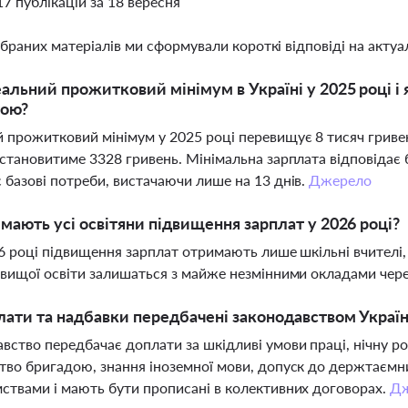
17 публікацій за 18 вересня
ібраних матеріалів ми сформували короткі відповіді на актуал
альний прожитковий мінімум в Україні у 2025 році і 
тою?
 прожитковий мінімум у 2025 році перевищує 8 тисяч гривен
 становитиме 3328 гривень. Мінімальна зарплата відповідає 
 базові потреби, вистачаючи лише на 13 днів.
Джерело
мають усі освітяни підвищення зарплат у 2026 році?
26 році підвищення зарплат отримають лише шкільні вчителі, 
 вищої освіти залишаться з майже незмінними окладами чере
лати та надбавки передбачені законодавством Україн
вство передбачає доплати за шкідливі умови праці, нічну ро
тво бригадою, знання іноземної мови, допуск до держтаємни
ствами і мають бути прописані в колективних договорах.
Д