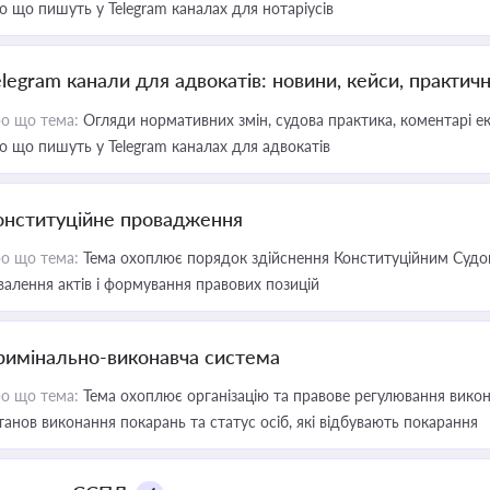
о що пишуть у Telegram каналах для нотаріусів
elegram канали для адвокатів: новини, кейси, практич
о що тема:
Огляди нормативних змін, судова практика, коментарі екс
о що пишуть у Telegram каналах для адвокатів
онституційне провадження
о що тема:
Тема охоплює порядок здійснення Конституційним Судом
валення актів і формування правових позицій
римінально-виконавча система
о що тема:
Тема охоплює організацію та правове регулювання викона
танов виконання покарань та статус осіб, які відбувають покарання