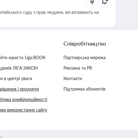
опейського суду з прав людини, які впливають на
Співробітництво
айти юриста Liga:BOOK
Партнерська мережа
адемія ЛІГА:ЗАКОН
Реклама та PR
и в центрі уваги
Контакти
 рішення і продукти
Підтримка абонентів
ітика конфіденційності
ви використання сайту
26.