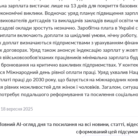
ьна зарплата вистачає лише на 13 днів для покриття базових
кономічні виклики. Водночас уряд планує підвищення зарпла
вихователів дитсадків та викладачів закладів вищої освіти ч
осадові оклади зростуть незначно. Заробітна плата в Україні 
иплати включають доплати за шкідливі умови, нічну роботу, 
х доплат визначаються підприємствами з урахуванням фінан
 договорах. Уряд також анонсує індексацію зарплат у жовтні
 військовозобов'язаних працівників мінімальна зарплата бу
 бронювання на критично важливих підприємствах. У контекс
ься Міжнародний день рівної оплати праці. Уряд ухвалив На
платі праці до 2030 року, що базується на міжнародних конв
я рівних можливостей для жінок і чоловіків. Загалом, ситуац
потребує подальшого реформування та посилення соціальног
,
18 вересня 2025
Повний AI-огляд дня та посилання на всі новини, статті, віде
сформований цей підсумо