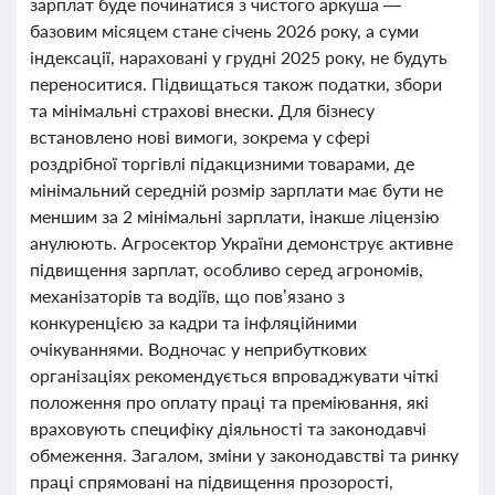
зарплат буде починатися з чистого аркуша —
базовим місяцем стане січень 2026 року, а суми
індексації, нараховані у грудні 2025 року, не будуть
переноситися. Підвищаться також податки, збори
та мінімальні страхові внески. Для бізнесу
встановлено нові вимоги, зокрема у сфері
роздрібної торгівлі підакцизними товарами, де
мінімальний середній розмір зарплати має бути не
меншим за 2 мінімальні зарплати, інакше ліцензію
анулюють. Агросектор України демонструє активне
підвищення зарплат, особливо серед агрономів,
механізаторів та водіїв, що пов’язано з
конкуренцією за кадри та інфляційними
очікуваннями. Водночас у неприбуткових
організаціях рекомендується впроваджувати чіткі
положення про оплату праці та преміювання, які
враховують специфіку діяльності та законодавчі
обмеження. Загалом, зміни у законодавстві та ринку
праці спрямовані на підвищення прозорості,