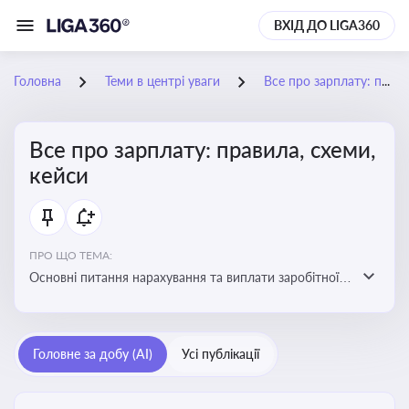
ВХІД ДО LIGA360
Головна
Теми в центрі уваги
Все про зарплату: правила, схеми, кейси
Все про зарплату: правила, схеми,
кейси
ПРО ЩО ТЕМА:
Основні питання нарахування та виплати заробітної
плати. Аналіз публікацій, що стосуються порушень
при нарахуванні заробітної плати та виявлення
інформації про можливі схеми зловживань
Головне за добу (AI)
Усі публікації