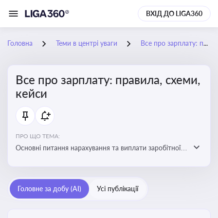
ВХІД ДО LIGA360
Головна
Теми в центрі уваги
Все про зарплату: правила, схеми, кейси
Все про зарплату: правила, схеми,
кейси
ПРО ЩО ТЕМА:
Основні питання нарахування та виплати заробітної
плати. Аналіз публікацій, що стосуються порушень
при нарахуванні заробітної плати та виявлення
інформації про можливі схеми зловживань
Головне за добу (AI)
Усі публікації