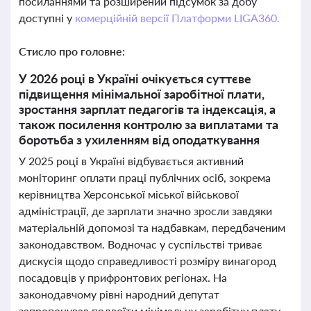
посиланнями та розширений підсумок за добу
доступні у
комерційній версії Платформи LIGA360.
Стисло про головне:
У 2026 році в Україні очікується суттєве
підвищення мінімальної заробітної плати,
зростання зарплат педагогів та індексація, а
також посилення контролю за виплатами та
боротьба з ухиленням від оподаткування
У 2025 році в Україні відбувається активний
моніторинг оплати праці публічних осіб, зокрема
керівництва Херсонської міської військової
адміністрації, де зарплати значно зросли завдяки
матеріальній допомозі та надбавкам, передбаченим
законодавством. Водночас у суспільстві триває
дискусія щодо справедливості розміру винагород
посадовців у прифронтових регіонах. На
законодавчому рівні народний депутат
запропонував подвоїти мінімальну заробітну плату