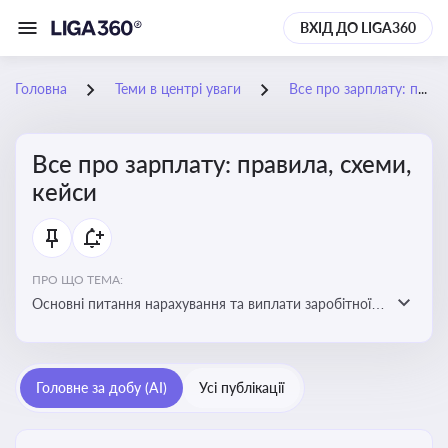
ВХІД ДО LIGA360
Головна
Теми в центрі уваги
Все про зарплату: правила, схеми, кейси
Все про зарплату: правила, схеми,
кейси
ПРО ЩО ТЕМА:
Основні питання нарахування та виплати заробітної
плати. Аналіз публікацій, що стосуються порушень
при нарахуванні заробітної плати та виявлення
інформації про можливі схеми зловживань
Головне за добу (AI)
Усі публікації