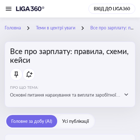
ВХІД ДО LIGA360
Головна
Теми в центрі уваги
Все про зарплату: правила, схеми, кейси
Все про зарплату: правила, схеми,
кейси
ПРО ЩО ТЕМА:
Основні питання нарахування та виплати заробітної
плати. Аналіз публікацій, що стосуються порушень
при нарахуванні заробітної плати та виявлення
інформації про можливі схеми зловживань
Головне за добу (AI)
Усі публікації