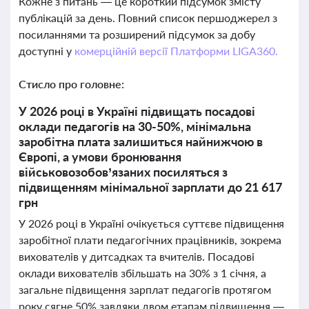
Кожне з питань — це короткий підсумок змісту
публікацій за день. Повний список першоджерел з
посиланнями та розширений підсумок за добу
доступні у
комерційній версії Платформи LIGA360.
Стисло про головне:
У 2026 році в Україні підвищать посадові
оклади педагогів на 30-50%, мінімальна
заробітна плата залишиться найнижчою в
Європі, а умови бронювання
військовозобов’язаних посиляться з
підвищенням мінімальної зарплати до 21 617
грн
У 2026 році в Україні очікується суттєве підвищення
заробітної плати педагогічних працівників, зокрема
вихователів у дитсадках та вчителів. Посадові
оклади вихователів збільшать на 30% з 1 січня, а
загальне підвищення зарплат педагогів протягом
року сягне 50% завдяки двом етапам підвищення —