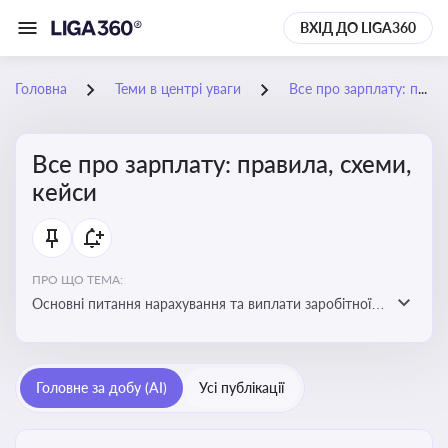
ВХІД ДО LIGA360
Головна
Теми в центрі уваги
Все про зарплату: правила, схеми, кейси
Все про зарплату: правила, схеми,
кейси
ПРО ЩО ТЕМА:
Основні питання нарахування та виплати заробітної
плати. Аналіз публікацій, що стосуються порушень
при нарахуванні заробітної плати та виявлення
інформації про можливі схеми зловживань
Головне за добу (AI)
Усі публікації