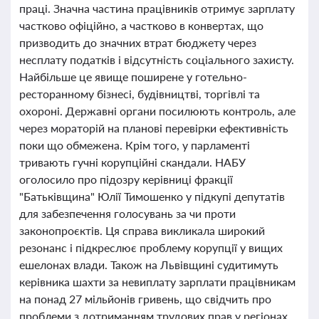
праці. Значна частина працівників отримує зарплату
частково офіційно, а частково в конвертах, що
призводить до значних втрат бюджету через
несплату податків і відсутність соціального захисту.
Найбільше це явище поширене у готельно-
ресторанному бізнесі, будівництві, торгівлі та
охороні. Державні органи посилюють контроль, але
через мораторій на планові перевірки ефективність
поки що обмежена. Крім того, у парламенті
тривають гучні корупційні скандали. НАБУ
оголосило про підозру керівниці фракції
"Батьківщина" Юлії Тимошенко у підкупі депутатів
для забезпечення голосувань за чи проти
законопроєктів. Ця справа викликала широкий
резонанс і підкреслює проблему корупції у вищих
ешелонах влади. Також на Львівщині судитимуть
керівника шахти за невиплату зарплати працівникам
на понад 27 мільйонів гривень, що свідчить про
проблеми з дотриманням трудових прав у регіонах.