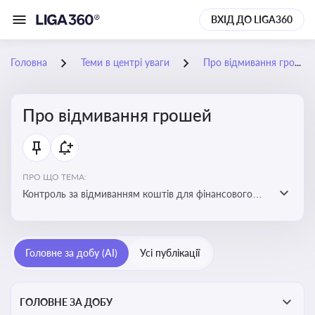
ВХІД ДО LIGA360
Головна
Теми в центрі уваги
Про відмивання грошей
Про відмивання грошей
ПРО ЩО ТЕМА:
Контроль за відмиванням коштів для фінансового
моніторингу, що допомагає запобігати незаконним
схемам, фінансуванню тероризму та ухиленню від
сплати податків. Вбудовування AML у договори та
Головне за добу (AI)
Усі публікації
політики
ГОЛОВНЕ ЗА ДОБУ