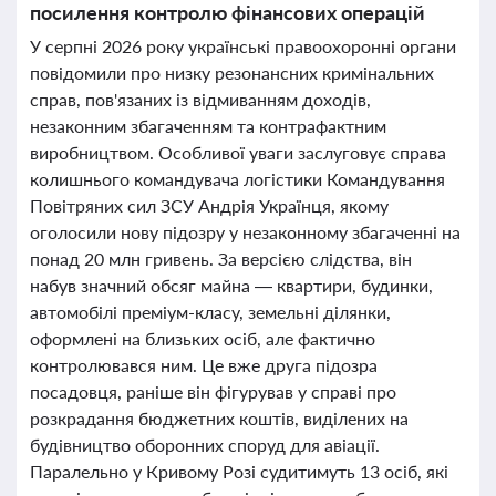
посилення контролю фінансових операцій
У серпні 2026 року українські правоохоронні органи
повідомили про низку резонансних кримінальних
справ, пов'язаних із відмиванням доходів,
незаконним збагаченням та контрафактним
виробництвом. Особливої уваги заслуговує справа
колишнього командувача логістики Командування
Повітряних сил ЗСУ Андрія Українця, якому
оголосили нову підозру у незаконному збагаченні на
понад 20 млн гривень. За версією слідства, він
набув значний обсяг майна — квартири, будинки,
автомобілі преміум-класу, земельні ділянки,
оформлені на близьких осіб, але фактично
контролювався ним. Це вже друга підозра
посадовця, раніше він фігурував у справі про
розкрадання бюджетних коштів, виділених на
будівництво оборонних споруд для авіації.
Паралельно у Кривому Розі судитимуть 13 осіб, які