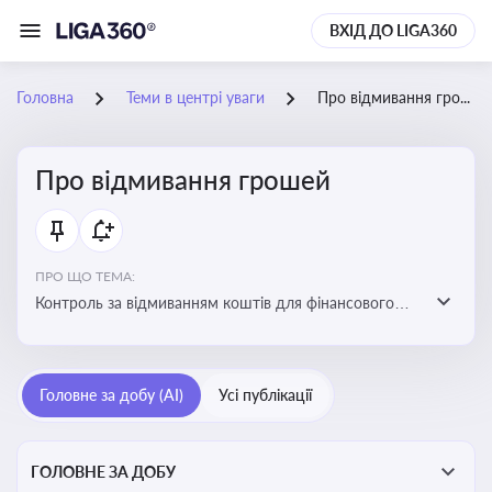
ВХІД ДО LIGA360
Головна
Теми в центрі уваги
Про відмивання грошей
Про відмивання грошей
ПРО ЩО ТЕМА:
Контроль за відмиванням коштів для фінансового
моніторингу, що допомагає запобігати незаконним
схемам, фінансуванню тероризму та ухиленню від
сплати податків. Вбудовування AML у договори та
Головне за добу (AI)
Усі публікації
політики
ГОЛОВНЕ ЗА ДОБУ