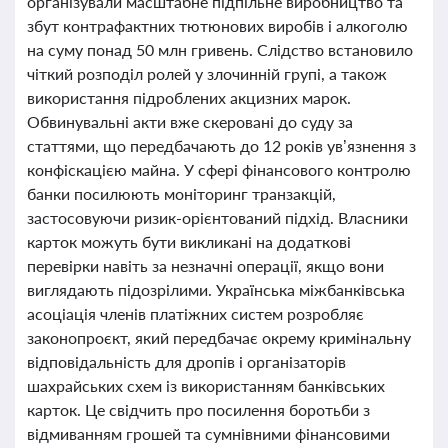
організували масштабне підпільне виробництво та
збут контрафактних тютюнових виробів і алкоголю
на суму понад 50 млн гривень. Слідство встановило
чіткий розподіл ролей у злочинній групі, а також
використання підроблених акцизних марок.
Обвинувальні акти вже скеровані до суду за
статтями, що передбачають до 12 років ув’язнення з
конфіскацією майна. У сфері фінансового контролю
банки посилюють моніторинг транзакцій,
застосовуючи ризик-орієнтований підхід. Власники
карток можуть бути викликані на додаткові
перевірки навіть за незначні операції, якщо вони
виглядають підозрілими. Українська міжбанківська
асоціація членів платіжних систем розробляє
законопроєкт, який передбачає окрему кримінальну
відповідальність для дропів і організаторів
шахрайських схем із використанням банківських
карток. Це свідчить про посилення боротьби з
відмиванням грошей та сумнівними фінансовими