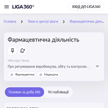
ВХІД ДО LIGA360
Головна
Теми в центрі уваги
Фармацевтична діяльність
Фармацевтична діяльність
ПРО ЩО ТЕМА:
Про регулювання виробництва, обігу та контролю
лікарських засобів для легальної роботи компаній та
Фармацевтика
Медицина
аптек, з дотриманням стандартів якості та безпеки
Головне за добу (AI)
Усі публікації