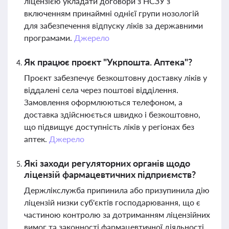
ліцензією укладати договори з НСЗУ з
включенням принаймні однієї групи нозологій
для забезпечення відпуску ліків за державними
програмами.
Джерело
Як працює проєкт "Укрпошта. Аптека"?
Проєкт забезпечує безкоштовну доставку ліків у
віддалені села через поштові відділення.
Замовлення оформлюються телефоном, а
доставка здійснюється швидко і безкоштовно,
що підвищує доступність ліків у регіонах без
аптек.
Джерело
Які заходи регуляторних органів щодо
ліцензій фармацевтичних підприємств?
Держлікслужба припинила або призупинила дію
ліцензій низки суб'єктів господарювання, що є
частиною контролю за дотриманням ліцензійних
вимог та законності фармацевтичної діяльності.