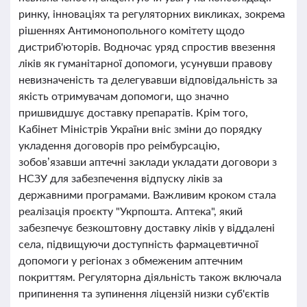
ринку, інноваціях та регуляторних викликах, зокрема
рішеннях Антимонопольного комітету щодо
дистриб'юторів. Водночас уряд спростив ввезення
ліків як гуманітарної допомоги, усунувши правову
невизначеність та делегувавши відповідальність за
якість отримувачам допомоги, що значно
пришвидшує доставку препаратів. Крім того,
Кабінет Міністрів України вніс зміни до порядку
укладення договорів про реімбурсацію,
зобов’язавши аптечні заклади укладати договори з
НСЗУ для забезпечення відпуску ліків за
державними програмами. Важливим кроком стала
реалізація проєкту "Укрпошта. Аптека", який
забезпечує безкоштовну доставку ліків у віддалені
села, підвищуючи доступність фармацевтичної
допомоги у регіонах з обмеженим аптечним
покриттям. Регуляторна діяльність також включала
припинення та зупинення ліцензій низки суб'єктів