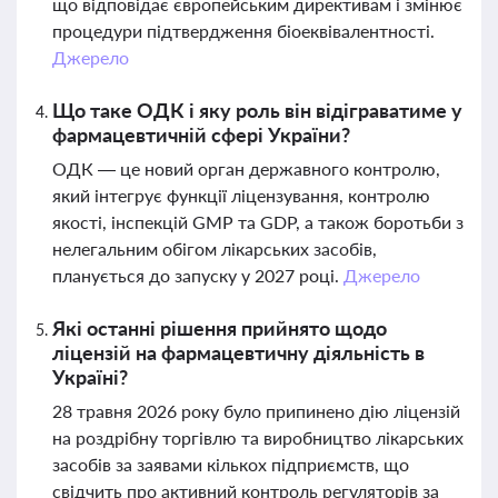
що відповідає європейським директивам і змінює
процедури підтвердження біоеквівалентності.
Джерело
Що таке ОДК і яку роль він відіграватиме у
фармацевтичній сфері України?
ОДК — це новий орган державного контролю,
який інтегрує функції ліцензування, контролю
якості, інспекцій GMP та GDP, а також боротьби з
нелегальним обігом лікарських засобів,
планується до запуску у 2027 році.
Джерело
Які останні рішення прийнято щодо
ліцензій на фармацевтичну діяльність в
Україні?
28 травня 2026 року було припинено дію ліцензій
на роздрібну торгівлю та виробництво лікарських
засобів за заявами кількох підприємств, що
свідчить про активний контроль регуляторів за