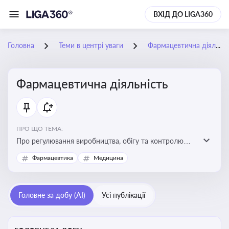
ВХІД ДО LIGA360
Головна
Теми в центрі уваги
Фармацевтична діяльність
Фармацевтична діяльність
ПРО ЩО ТЕМА:
Про регулювання виробництва, обігу та контролю
лікарських засобів для легальної роботи компаній та
Фармацевтика
Медицина
аптек, з дотриманням стандартів якості та безпеки
Головне за добу (AI)
Усі публікації