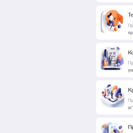
T
Пр
пр
К
Пр
ух
К
Пр
ус
П