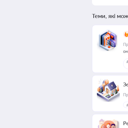
Теми, які мож
Пр
он
З
Пр
Р