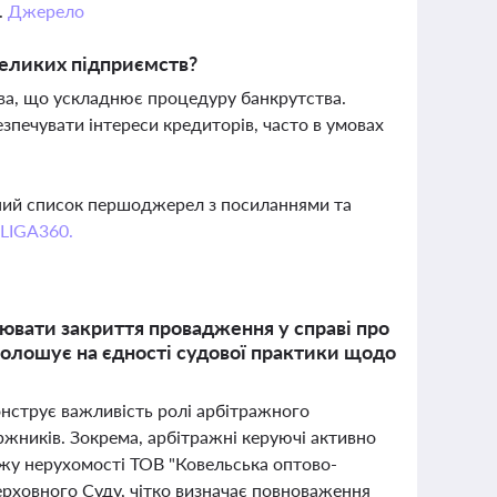
.
Джерело
великих підприємств?
тва, що ускладнює процедуру банкрутства.
печувати інтереси кредиторів, часто в умовах
вний список першоджерел з посиланнями та
 LIGA360.
ювати закриття провадження у справі про
голошує на єдності судової практики щодо
онструє важливість ролі арбітражного
жників. Зокрема, арбітражні керуючі активно
ажу нерухомості ТОВ "Ковельська оптово-
Верховного Суду, чітко визначає повноваження