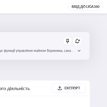
ВХІД ДО LIGA360
є функції управління майном боржника, санації
го діяльність
ЕКСПОРТ