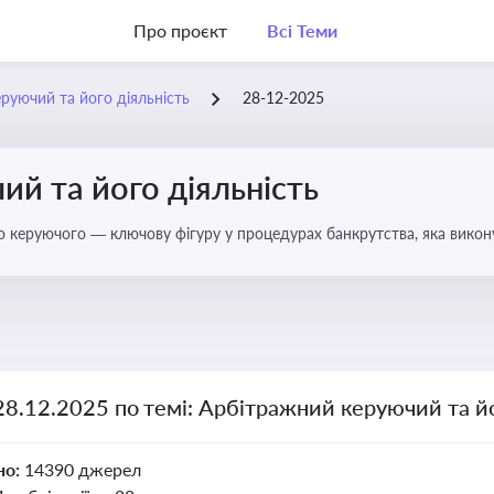
Про проєкт
Всі Теми
руючий та його діяльність
28-12-2025
й та його діяльність
о керуючого — ключову фігуру у процедурах банкрутства, яка викону
28.12.2025 по темі: Арбітражний керуючий та йо
но:
14390 джерел