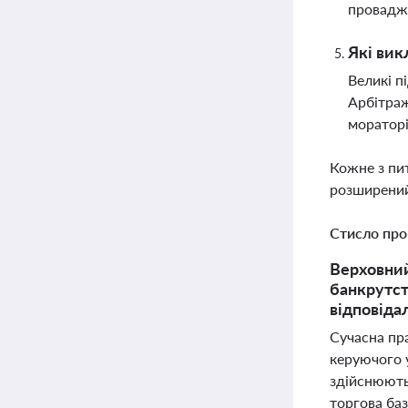
провадже
Які вик
Великі п
Арбітраж
мораторі
Кожне з пи
розширений
Стисло про
Верховний
банкрутст
відповіда
Сучасна пр
керуючого 
здійснюють
торгова баз