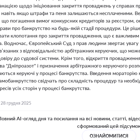
анацією щодо ініціювання закриття проваджень у справах п
, навіть якщо штрафи та пеня залишаються несплаченими. В
, що погашення вимог конкурсних кредиторів за реєстром, о
прави про банкрутство на будь-якій стадії процедури. Це р
вати клопотання про закриття провадження, що є важливим
а. Водночас, Європейський Суд з прав людини звертає увагу 
ов’язаних з відповідальністю арбітражних керуючих, що мож
овіру до судової системи. Крім того, відкриття провадження
ва "Дніпроазот" і призначення арбітражного керуючого розп
аються керуючі у процесі банкрутства. Введення мораторію 
амобанкрутство свідчать про складність процедур та необхід
ересів усіх сторін у процесі банкрутства.
,
28 грудня 2025
Повний AI-огляд дня та посилання на всі новини, статті, віде
сформований цей підсумо
ОЗНАЙОМИТИСЯ