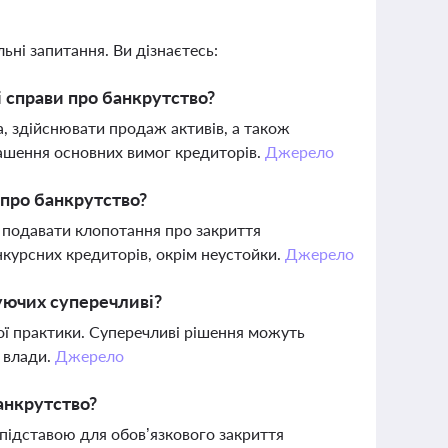
ьні запитання. Ви дізнаєтесь:
 справи про банкрутство?
 здійснювати продаж активів, а також
гашення основних вимог кредиторів.
Джерело
 про банкрутство?
 подавати клопотання про закриття
нкурсних кредиторів, окрім неустойки.
Джерело
уючих суперечливі?
ої практики. Суперечливі рішення можуть
ї влади.
Джерело
анкрутство?
є підставою для обов’язкового закриття