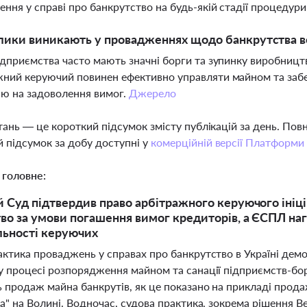
ння у справі про банкрутство на будь-якій стадії процедури
лики виникають у провадженнях щодо банкрутства 
ідприємства часто мають значні борги та зупинку виробниц
ний керуючий повинен ефективно управляти майном та забез
ю на задоволення вимог.
Джерело
тань — це короткий підсумок змісту публікацій за день. По
 підсумок за добу доступні у
комерційній версії Платформи
 головне:
 Суд підтвердив право арбітражного керуючого ініці
во за умови погашення вимог кредиторів, а ЄСПЛ на
льності керуючих
актика проваджень у справах про банкрутство в Україні дем
у процесі розпорядження майном та санації підприємств-бор
 продаж майна банкрутів, як це показано на прикладі прод
а" на Волині. Водночас, судова практика, зокрема рішення 