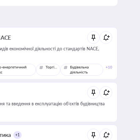
NACE
идів економічної діяльності до стандартів NACE,
о-енергетичний
Торгівля
Будівельна
+10
кс
діяльність
я та введення в експлуатацію об’єктів будівництва
итика
+1