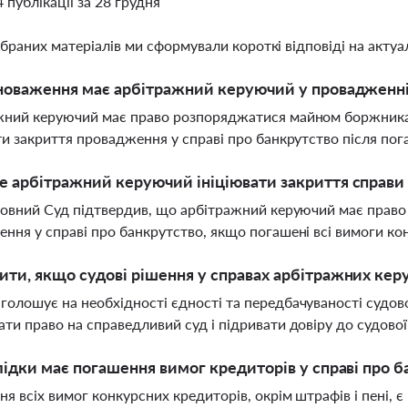
4 публікації за 28 грудня
ібраних матеріалів ми сформували короткі відповіді на актуал
новаження має арбітражний керуючий у провадженні
ний керуючий має право розпоряджатися майном боржника,
ти закриття провадження у справі про банкрутство після по
 арбітражний керуючий ініціювати закриття справи
ховний Суд підтвердив, що арбітражний керуючий має право
ння у справі про банкрутство, якщо погашені всі вимоги ко
ти, якщо судові рішення у справах арбітражних кер
олошує на необхідності єдності та передбачуваності судов
ти право на справедливий суд і підривати довіру до судово
лідки має погашення вимог кредиторів у справі про б
я всіх вимог конкурсних кредиторів, окрім штрафів і пені, 