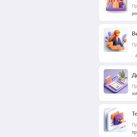
Пр
ре
В
Пр
Д
Пр
зо
T
Пр
пр