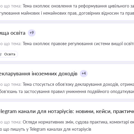
о що тема:
Тема охоплює оновлення та реформування цивільного за
гулювання майнових і немайнових прав, договірних відносин та прав
ища освіта
+9
о що тема:
Тема охоплює правове регулювання системи вищої освіти, о
Освіта
екларування іноземних доходів
+4
о що тема:
Тема стосується обов’язку декларування доходів, отрим
бов’язань та застосування правил уникнення подвійного оподаткува
elegram канали для нотаріусів: новини, кейси, практич
о що тема:
Огляди нормативних змін, судова практика, коментарі екс
о що пишуть у Telegram каналах для нотаріусів