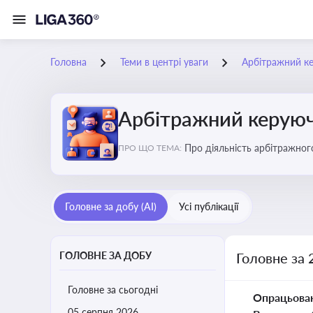
Головна
Теми в центрі уваги
Арбітражний ке
Арбітражний керуючи
Про діяльність арбітражног
ПРО ЩО ТЕМА:
або ліквідації
Головне за добу (AI)
Усі публікації
ГОЛОВНЕ ЗА ДОБУ
Головне за 
Головне за сьогодні
Опрацьова
05 серпня 2026