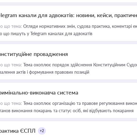
elegram канали для адвокатів: новини, кейси, практич
о що тема:
Огляди нормативних змін, судова практика, коментарі екс
о що пишуть у Telegram каналах для адвокатів
онституційне провадження
о що тема:
Тема охоплює порядок здійснення Конституційним Судом
валення актів і формування правових позицій
римінально-виконавча система
о що тема:
Тема охоплює організацію та правове регулювання викона
танов виконання покарань та статус осіб, які відбувають покарання
рактика ЄСПЛ
+2