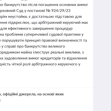
ро банкрутство після погашення основних вимог
ерховний Суд у постанові № 924/29/23
крім неустойки, є достатньою підставою для
ішення підкреслює, що арбітражний керуючий має
 для ефективного завершення процедур
на проблеми суперечливої судової практики у
е порушувати принцип правової визначеності та
 у справі про банкрутство великого
орядником майна ілюструє реальні виклики, з
на задоволення вимог кредиторів та відхилення
ність чіткої ролі арбітражного керуючого у
о, офіційні джерела, на основі яких
к