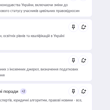
конодавства України, включаючи зміни до
ового статусу учасників цивільних правовідносин
світніх рівнів та кваліфікацій в Україні
аних з іноземних джерел, визначення податкових
ння
ні поради
+2
пертів, юридичні алгоритми, правові новини - все,