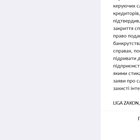
керуючих с
кредиторів
підтвердив
закриття с
право пода
банкрутств
справах, п
підривати д
підприємст
якими стик
заяви про с
захисті інт
LIGA ZAKON