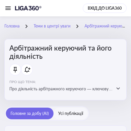
ВХІД ДО LIGA360
Головна
Теми в центрі уваги
Арбітражний керуючий та його діяльність
Арбітражний керуючий та його
діяльність
ПРО ЩО ТЕМА:
Про діяльність арбітражного керуючого — ключову
фігуру у процедурах банкрутства, яка виконує функції
управління майном боржника, санації або ліквідації
Головне за добу (AI)
Усі публікації