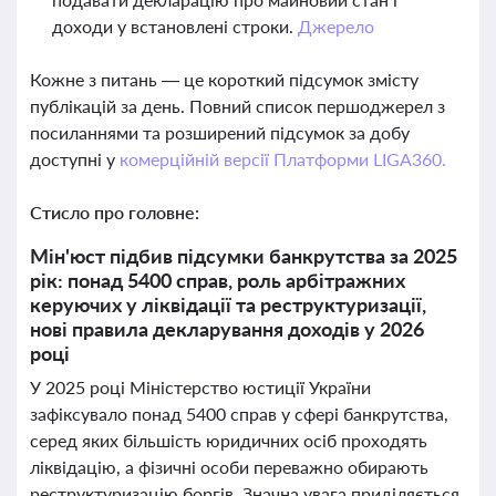
доходи у встановлені строки.
Джерело
Кожне з питань — це короткий підсумок змісту
публікацій за день. Повний список першоджерел з
посиланнями та розширений підсумок за добу
доступні у
комерційній версії Платформи LIGA360.
Стисло про головне:
Мін'юст підбив підсумки банкрутства за 2025
рік: понад 5400 справ, роль арбітражних
керуючих у ліквідації та реструктуризації,
нові правила декларування доходів у 2026
році
У 2025 році Міністерство юстиції України
зафіксувало понад 5400 справ у сфері банкрутства,
серед яких більшість юридичних осіб проходять
ліквідацію, а фізичні особи переважно обирають
реструктуризацію боргів. Значна увага приділяється