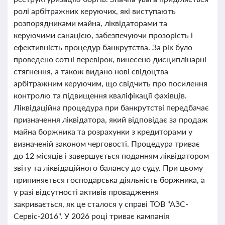
ролі арбітражних керуючих, які виступають
розпорядниками майна, ліквідаторами та
керуючими санацією, забезпечуючи прозорість і
ефективність процедур банкрутства. За рік було
проведено сотні перевірок, винесено дисциплінарні
стягнення, а також видано нові свідоцтва
арбітражним керуючим, що свідчить про посилення
контролю та підвищення кваліфікації фахівців.
Ліквідаційна процедура при банкрутстві передбачає
призначення ліквідатора, який відповідає за продаж
майна боржника та розрахунки з кредиторами у
визначеній законом черговості. Процедура триває
до 12 місяців і завершується поданням ліквідатором
звіту та ліквідаційного балансу до суду. При цьому
припиняється господарська діяльність боржника, а
у разі відсутності активів провадження
закривається, як це сталося у справі ТОВ "АЗС-
Сервіс‑2016". У 2026 році триває кампанія