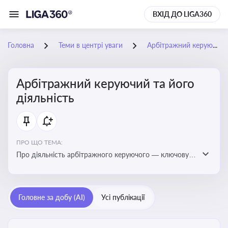
ВХІД ДО LIGA360
Головна
Теми в центрі уваги
Арбітражний керуючий та його діяльність
Арбітражний керуючий та його
діяльність
ПРО ЩО ТЕМА:
Про діяльність арбітражного керуючого — ключову
фігуру у процедурах банкрутства, яка виконує функції
управління майном боржника, санації або ліквідації
Головне за добу (AI)
Усі публікації