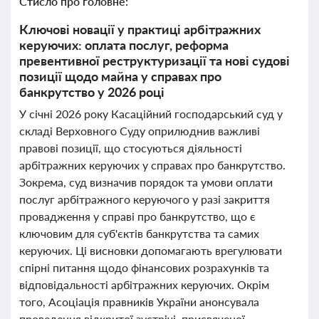
Стисло про головне:
Ключові новації у практиці арбітражних
керуючих: оплата послуг, реформа
превентивної реструктуризації та нові судові
позиції щодо майна у справах про
банкрутство у 2026 році
У січні 2026 року Касаційний господарський суд у
складі Верховного Суду оприлюднив важливі
правові позиції, що стосуються діяльності
арбітражних керуючих у справах про банкрутство.
Зокрема, суд визначив порядок та умови оплати
послуг арбітражного керуючого у разі закриття
провадження у справі про банкрутство, що є
ключовим для суб'єктів банкрутства та самих
керуючих. Ці висновки допомагають врегулювати
спірні питання щодо фінансових розрахунків та
відповідальності арбітражних керуючих. Окрім
того, Асоціація правників України анонсувала
проведення відкритої зустрічі, присвяченої