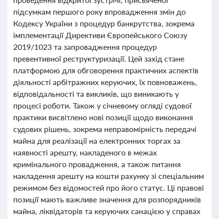
підсумкам першого року впровадження змін до
Кодексу України з процедур банкрутства, зокрема
імплементації Директиви Європейського Союзу
2019/1023 та запровадження процедур
превентивної реструктуризації. Цей захід стане
платформою для обговорення практичних аспектів
діяльності арбітражних керуючих, їх повноважень,
відповідальності та викликів, що виникають у
процесі роботи. Також у січневому огляді судової
практики висвітлено нові позиції щодо виконання
судових рішень, зокрема неправомірність передачі
майна для реалізації на електронних торгах за
наявності арешту, накладеного в межах
кримінального провадження, а також питання
накладення арешту на кошти рахунку зі спеціальним
режимом без відомостей про його статус. Ці правові
позиції мають важливе значення для розпорядників
майна, ліквідаторів та керуючих санацією у справах