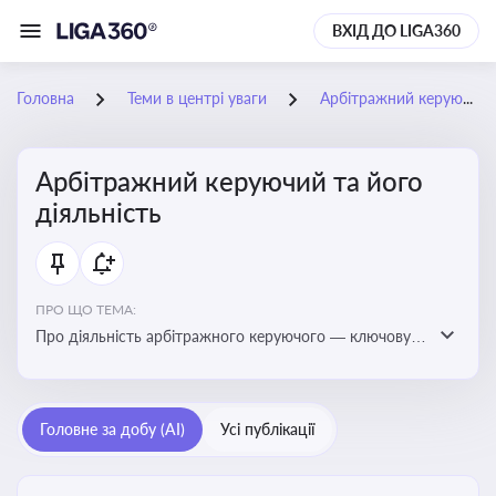
ВХІД ДО LIGA360
Головна
Теми в центрі уваги
Арбітражний керуючий та його діяльність
Арбітражний керуючий та його
діяльність
ПРО ЩО ТЕМА:
Про діяльність арбітражного керуючого — ключову
фігуру у процедурах банкрутства, яка виконує функції
управління майном боржника, санації або ліквідації
Головне за добу (AI)
Усі публікації