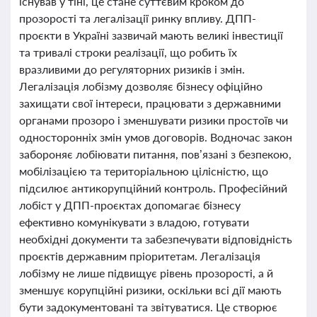
існував у тіні, це стане суттєвим кроком до
прозорості та легалізації ринку впливу. ДПП-
проєкти в Україні зазвичай мають великі інвестиції
та тривалі строки реалізації, що робить їх
вразливими до регуляторних ризиків і змін.
Легалізація лобізму дозволяє бізнесу офіційно
захищати свої інтереси, працювати з державними
органами прозоро і зменшувати ризики простоїв чи
односторонніх змін умов договорів. Водночас закон
забороняє лобіювати питання, пов’язані з безпекою,
мобілізацією та територіальною цілісністю, що
підсилює антикорупційний контроль. Професійний
лобіст у ДПП-проєктах допомагає бізнесу
ефективно комунікувати з владою, готувати
необхідні документи та забезпечувати відповідність
проєктів державним пріоритетам. Легалізація
лобізму не лише підвищує рівень прозорості, а й
зменшує корупційні ризики, оскільки всі дії мають
бути задокументовані та звітуватися. Це створює