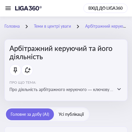
ВХІД ДО LIGA360
Головна
Теми в центрі уваги
Арбітражний керуючий та його діяльність
Арбітражний керуючий та його
діяльність
ПРО ЩО ТЕМА:
Про діяльність арбітражного керуючого — ключову
фігуру у процедурах банкрутства, яка виконує функції
управління майном боржника, санації або ліквідації
Головне за добу (AI)
Усі публікації