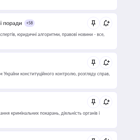
ні поради
+58
пертів, юридичні алгоритми, правові новини - все,
 України конституційного контролю, розгляду справ,
ння кримінальних покарань, діяльність органів і