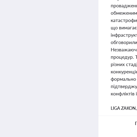
провадженн
обмеженими
катастрофи
що вимагає
інфраструкт
обговорили
Незважаючи
процедур. 
різних стад
конкуренці
формально з
підтверджу
конфліктів 
LIGA ZAKON