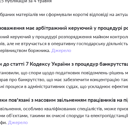
15 публікацій за 4 травня
ібраних матеріалів ми сформували короткі відповіді на актуал
вноваження має арбітражний керуючий у процедурі 
ний керуючий у процедурі розпорядження майном контролю
ів, але не втручається в оперативну господарську діяльніст
керівництвом боржника.
Джерело
и до статті 7 Кодексу України з процедур банкрутств
тановили, що спори щодо податкових повідомлень-рішень 
рав про банкрутство, що має забезпечити концентрацію так
ні процеси в адміністративних судах, що ускладнює ефекти
ики пов’язані з масовим звільненням працівників на 
вільнення, особливо кваліфікованих спеціалістів, може при
и об’єктами, такими як очисні споруди та електропідстанції
офи.
Джерело