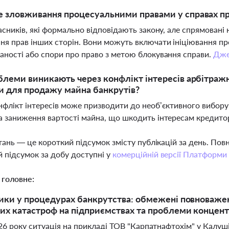
 зловживання процесуальними правами у справах пр
часників, які формально відповідають закону, але спрямовані
я прав інших сторін. Вони можуть включати ініціювання пр
аності або спори про право з метою блокування справи.
Дже
блеми виникають через конфлікт інтересів арбітраж
 для продажу майна банкрутів?
нфлікт інтересів може призводити до необ’єктивного вибору
а заниження вартості майна, що шкодить інтересам кредито
тань — це короткий підсумок змісту публікацій за день. По
 підсумок за добу доступні у
комерційній версії Платформи
 головне:
ики у процедурах банкрутства: обмежені повноваже
их катастроф на підприємствах та проблеми концентр
026 року ситуація на прикладі ТОВ "Карпатнафтохім" у Калу