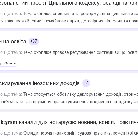
езонансний проєкт Цивільного кодексу: реакції та кр
о що тема:
Тема охоплює оновлення та реформування цивільного за
гулювання майнових і немайнових прав, договірних відносин та прав
ища освіта
+37
о що тема:
Тема охоплює правове регулювання системи вищої освіти, о
Освіта
екларування іноземних доходів
+6
о що тема:
Тема стосується обов’язку декларування доходів, отрим
бов’язань та застосування правил уникнення подвійного оподаткува
elegram канали для нотаріусів: новини, кейси, практич
о що тема:
Огляди нормативних змін, судова практика, коментарі екс