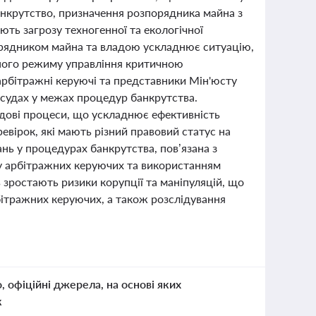
анкрутство, призначення розпорядника майна з
ть загрозу техногенної та екологічної
порядником майна та владою ускладнює ситуацію,
ьного режиму управління критичною
 арбітражні керуючі та представники Мін'юсту
 судах у межах процедур банкрутства.
удові процеси, що ускладнює ефективність
вірок, які мають різний правовий статус на
нь у процедурах банкрутства, пов’язана з
у арбітражних керуючих та використанням
 зростають ризики корупції та маніпуляцій, що
бітражних керуючих, а також розслідування
о, офіційні джерела, на основі яких
к