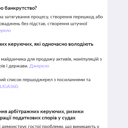
о банкрутство?
 на затягування процесу, створення перешкод або
оваджень без підстав, створення штучної
рело
них керуючих, які одночасно володіють
 майданчика для продажу активів, маніпуляцій з
рів і держави.
Джерело
вний список першоджерел з посиланнями та
 LIGA360.
ння арбітражних керуючих, ризики
ації податкових спорів у судах
ші демонструє гострі проблеми, що виникають у