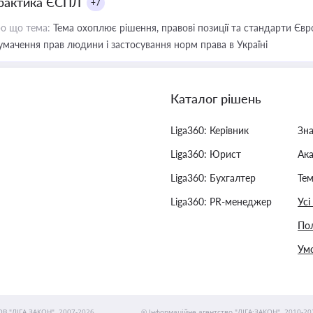
рактика ЄСПЛ
+7
о що тема:
Тема охоплює рішення, правові позиції та стандарти Євр
умачення прав людини і застосування норм права в Україні
Каталог рішень
Liga360: Керівник
Зн
Liga360: Юрист
Ак
Liga360: Бухгалтер
Тем
Liga360: PR-менеджер
Усі
Пол
Умо
ОВ "ЛІГА ЗАКОН", 2007-2026.
© Інформаційне агентство "ЛІГА:ЗАКОН", 2010-20