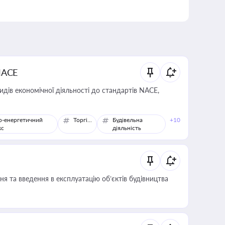
NACE
идів економічної діяльності до стандартів NACE,
о-енергетичний
Торгівля
Будівельна
+10
кс
діяльність
я та введення в експлуатацію об’єктів будівництва