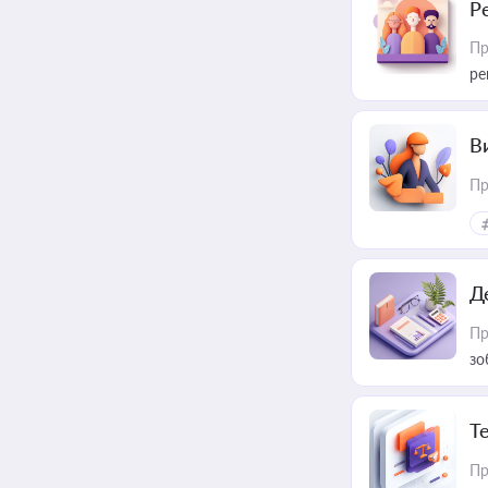
Р
Пр
ре
В
Пр
Д
Пр
зо
T
Пр