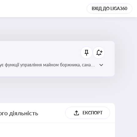
ВХІД ДО LIGA360
є функції управління майном боржника, санації
го діяльність
ЕКСПОРТ