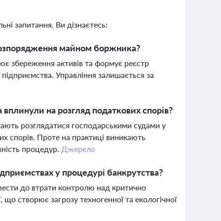
ьні запитання. Ви дізнаєтесь:
розпорядження майном боржника?
є збереження активів та формує реєстр
ь підприємства. Управління залишається за
а вплинули на розгляд податкових спорів?
мають розглядатися господарськими судами у
их спорів. Проте на практиці виникають
вність процедур.
Джерело
підприємствах у процедурі банкрутства?
звести до втрати контролю над критично
, що створює загрозу техногенної та екологічної