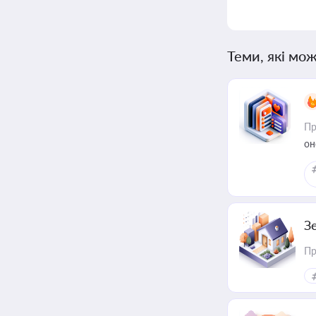
Теми, які мож
Пр
он
З
Пр