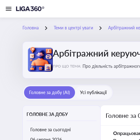
Головна
Теми в центрі уваги
Арбітражний ке
Арбітражний керуючи
Про діяльність арбітражног
ПРО ЩО ТЕМА:
або ліквідації
Головне за добу (AI)
Усі публікації
ГОЛОВНЕ ЗА ДОБУ
Головне за 
Головне за сьогодні
Опрацьова
06 серпня 2026