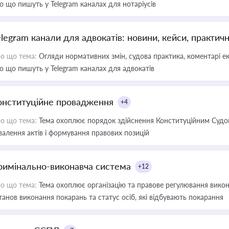
о що пишуть у Telegram каналах для нотаріусів
elegram канали для адвокатів: новини, кейси, практич
о що тема:
Огляди нормативних змін, судова практика, коментарі екс
о що пишуть у Telegram каналах для адвокатів
онституційне провадження
+4
о що тема:
Тема охоплює порядок здійснення Конституційним Судом
валення актів і формування правових позицій
римінально-виконавча система
+12
о що тема:
Тема охоплює організацію та правове регулювання викона
танов виконання покарань та статус осіб, які відбувають покарання