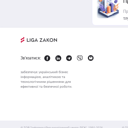
П
Пр
тл
Зв'язатися:
забезпечує український бізнес
інформацією, аналітикою та
технологічними рішеннями для
ефективної та безпечної роботи.
© ТОВ "інформаційно-аналітичний центр ЛІГА", 1991-2026.
© Т