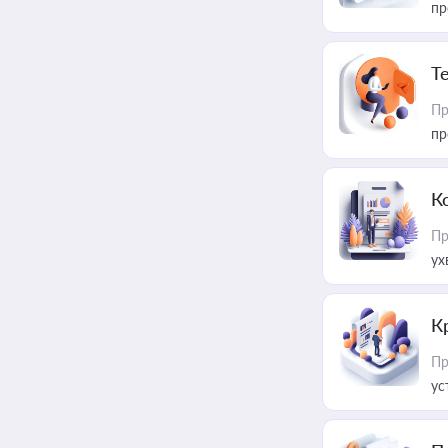
пр
T
Пр
пр
К
Пр
ух
К
Пр
ус