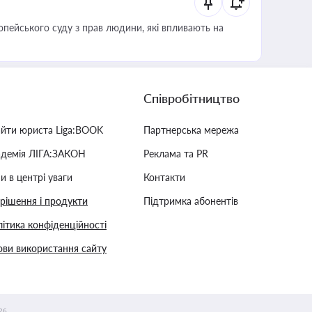
опейського суду з прав людини, які впливають на
Співробітництво
айти юриста Liga:BOOK
Партнерська мережа
адемія ЛІГА:ЗАКОН
Реклама та PR
и в центрі уваги
Контакти
 рішення і продукти
Підтримка абонентів
ітика конфіденційності
ви використання сайту
26.