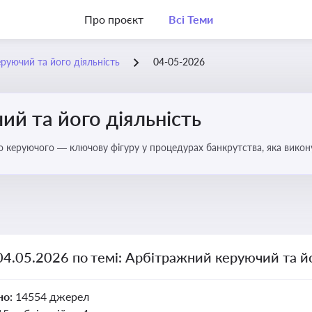
Про проєкт
Всі Теми
руючий та його діяльність
04-05-2026
й та його діяльність
о керуючого — ключову фігуру у процедурах банкрутства, яка викону
04.05.2026 по темі: Арбітражний керуючий та йо
но:
14554 джерел