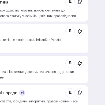
итика
конодавства України, включаючи зміни до
ового статусу учасників цивільних правовідносин
світніх рівнів та кваліфікацій в Україні
аних з іноземних джерел, визначення податкових
ння
ні поради
+4
пертів, юридичні алгоритми, правові новини - все,