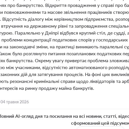
ях про банкрутство. Відкриття провадження у справі про б
 повноваженнями та масове звільнення працівників створюю
. Відсутність діалогу між керівництвом підприємства, роз
 втручання на державному рівні та запровадження спеціал
урою. Паралельно у Дніпрі відбувся круглий стіл, де судді,
 проблеми концентрації податкових спорів у господарських
 на законодавчі зміни, на практиці виникають паралельні с
Також було розглянуто питання позапланових податкових пере
іях банкрутства. Окрему увагу привертає проблема зловжива
єю між учасниками, відсутністю автоматизованого розподіл
аконних дій для затягування процесів. На фоні цих викликів
ють резонансні кримінальні справи щодо ліквідаторів та ар
інтересів на ринку продажу майна банкрутів.
,
04 травня 2026
Повний AI-огляд дня та посилання на всі новини, статті, віде
сформований цей підсумо