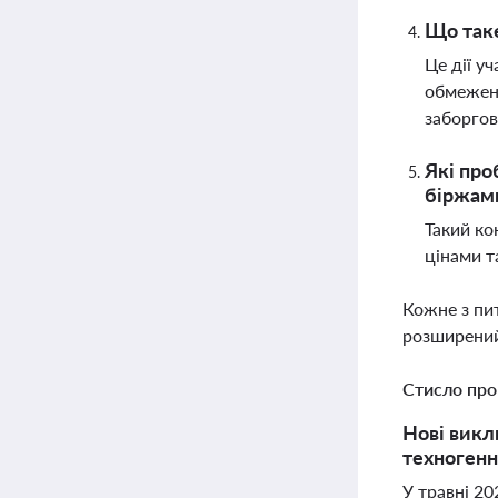
Що таке
Це дії у
обмеженн
заборгов
Які про
біржами
Такий ко
цінами т
Кожне з пи
розширений
Стисло про
Нові викл
техногенн
У травні 2