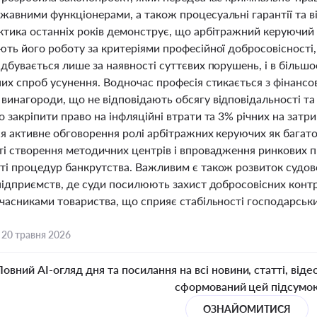
авними функціонерами, а також процесуальні гарантії та від
ктика останніх років демонструє, що арбітражний керуючий 
ють його роботу за критеріями професійної добросовісності
дбувається лише за наявності суттєвих порушень, і в більшо
них спроб усунення. Водночас професія стикається з фінанс
винагороди, що не відповідають обсягу відповідальності та
 закріпити право на інфляційні втрати та 3% річних на затри
ся активне обговорення ролі арбітражних керуючих як багат
ті створення методичних центрів і впровадження ринкових 
ті процедур банкрутства. Важливим є також розвиток судо
 підприємств, де суди посилюють захист добросовісних кон
учасниками товариства, що сприяє стабільності господарськи
,
20 травня 2026
Повний AI-огляд дня та посилання на всі новини, статті, віде
сформований цей підсумо
ОЗНАЙОМИТИСЯ