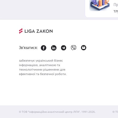
Пр
тл
Зв'язатися:
забезпечує український бізнес
інформацією, аналітикою та
технологічними рішеннями для
ефективної та безпечної роботи.
© ТОВ "інформаційно-аналітичний центр ЛІГА", 1991-2026.
© Т