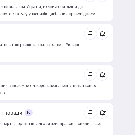
конодавства України, включаючи зміни до
ового статусу учасників цивільних правовідносин
світніх рівнів та кваліфікацій в Україні
аних з іноземних джерел, визначення податкових
ння
ні поради
+7
пертів, юридичні алгоритми, правові новини - все,