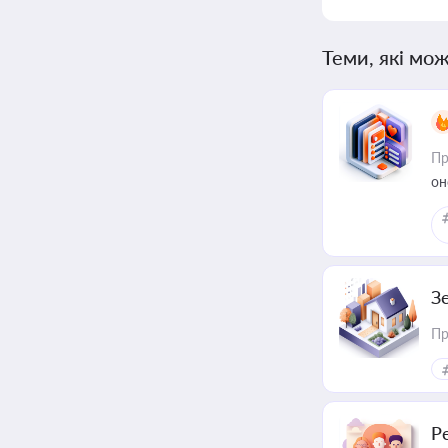
Теми, які мож
Пр
он
З
Пр
Р