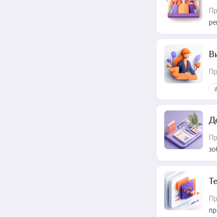
Пр
ре
В
Пр
Д
Пр
зо
T
Пр
пр