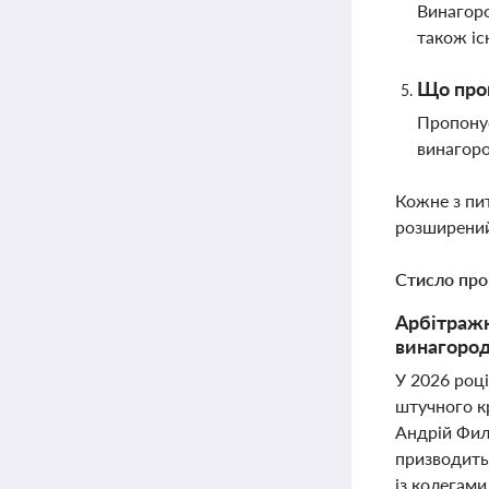
Винагоро
також іс
Що проп
Пропонує
винагоро
Кожне з пи
розширений
Стисло про
Арбітражн
винагород
У 2026 році
штучного к
Андрій Фил
призводить
із колегами