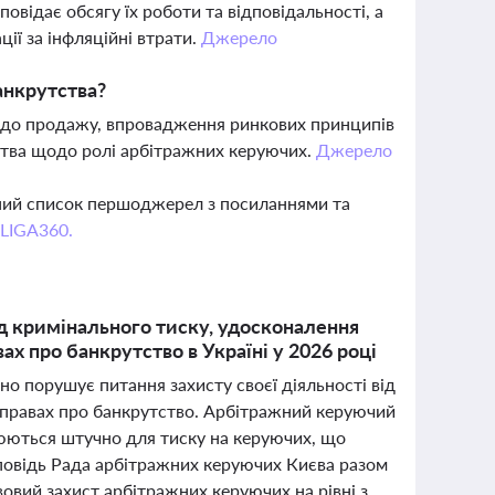
відає обсягу їх роботи та відповідальності, а
ії за інфляційні втрати.
Джерело
анкрутства?
в до продажу, впровадження ринкових принципів
вства щодо ролі арбітражних керуючих.
Джерело
вний список першоджерел з посиланнями та
 LIGA360.
ід кримінального тиску, удосконалення
х про банкрутство в Україні у 2026 році
но порушує питання захисту своєї діяльності від
справах про банкрутство. Арбітражний керуючий
юються штучно для тиску на керуючих, що
дповідь Рада арбітражних керуючих Києва разом
овий захист арбітражних керуючих на рівні з