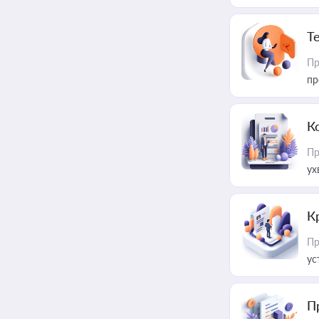
T
Пр
пр
К
Пр
ух
К
Пр
ус
П