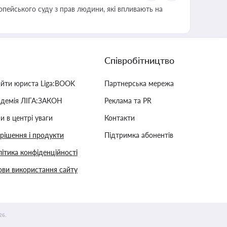
опейського суду з прав людини, які впливають на
Співробітництво
айти юриста Liga:BOOK
Партнерська мережа
адемія ЛІГА:ЗАКОН
Реклама та PR
и в центрі уваги
Контакти
 рішення і продукти
Підтримка абонентів
ітика конфіденційності
ви використання сайту
26.