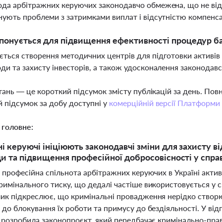
да арбітражних керуючих законодавчо обмежена, що не відпо
нують проблеми з затримками виплат і відсутністю компенсац
онується для підвищення ефективності процедур б
ться створення методичних центрів для підготовки активі
ди та захисту інвесторів, а також удосконалення законода
тань — це короткий підсумок змісту публікацій за день. По
 підсумок за добу доступні у
комерційній версії Платформи
 головне:
і керуючі ініціюють законодавчі зміни для захисту в
и та підвищення професійної добросовісності у справа
 професійна спільнота арбітражних керуючих в Україні актив
римінального тиску, що дедалі частіше використовується у 
ик підкреслює, що кримінальні провадження нерідко створ
 до блокування їх роботи та примусу до бездіяльності. У ві
 розробила законопроєкт, який передбачає кримінально-прав