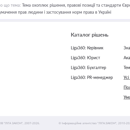
о що тема:
Тема охоплює рішення, правові позиції та стандарти Євр
умачення прав людини і застосування норм права в Україні
Каталог рішень
Liga360: Керівник
Зн
Liga360: Юрист
Ак
Liga360: Бухгалтер
Тем
Liga360: PR-менеджер
Усі
Пол
Умо
ОВ "ЛІГА ЗАКОН", 2007-2026.
© Інформаційне агентство "ЛІГА:ЗАКОН", 2010-20