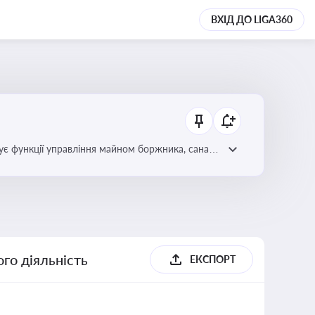
ВХІД ДО LIGA360
є функції управління майном боржника, санації
го діяльність
ЕКСПОРТ