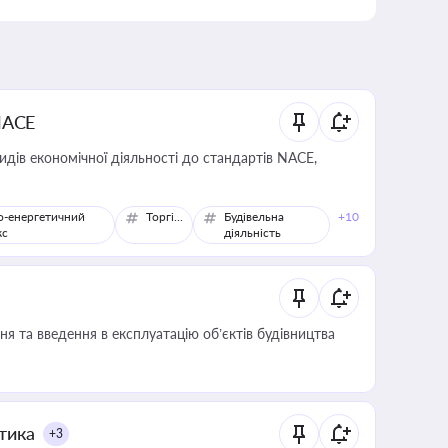
NACE
идів економічної діяльності до стандартів NACE,
о-енергетичний
Торгівля
Будівельна
+10
кс
діяльність
я та введення в експлуатацію об’єктів будівництва
итика
+3