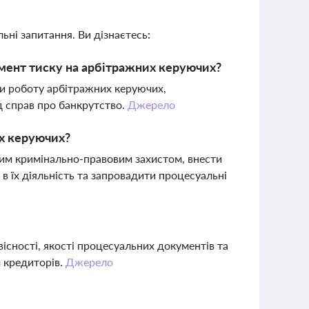
ьні запитання. Ви дізнаєтесь:
мент тиску на арбітражних керуючих?
и роботу арбітражних керуючих,
д справ про банкрутство.
Джерело
их керуючих?
ним кримінально-правовим захистом, внести
в їх діяльність та запровадити процесуальні
сності, якості процесуальних документів та
 кредиторів.
Джерело