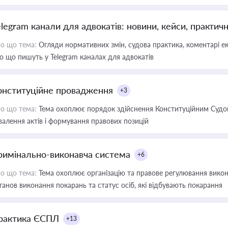
elegram канали для адвокатів: новини, кейси, практич
о що тема:
Огляди нормативних змін, судова практика, коментарі екс
о що пишуть у Telegram каналах для адвокатів
онституційне провадження
+3
о що тема:
Тема охоплює порядок здійснення Конституційним Судом
валення актів і формування правових позицій
римінально-виконавча система
+6
о що тема:
Тема охоплює організацію та правове регулювання викона
танов виконання покарань та статус осіб, які відбувають покарання
рактика ЄСПЛ
+13