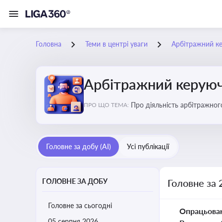
Головна
Теми в центрі уваги
Арбітражний ке
Арбітражний керуючи
Про діяльність арбітражног
ПРО ЩО ТЕМА:
або ліквідації
Головне за добу (AI)
Усі публікації
ГОЛОВНЕ ЗА ДОБУ
Головне за 
Головне за сьогодні
Опрацьова
05 серпня 2026