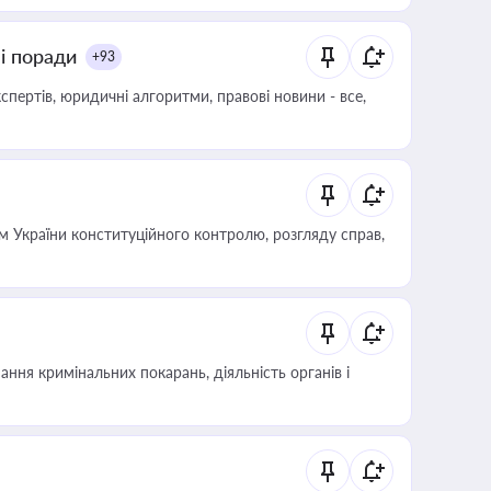
ні поради
+93
пертів, юридичні алгоритми, правові новини - все,
 України конституційного контролю, розгляду справ,
ння кримінальних покарань, діяльність органів і