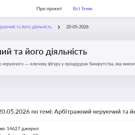
Про проєкт
Всі Теми
руючий та його діяльність
20-05-2026
й та його діяльність
о керуючого — ключову фігуру у процедурах банкрутства, яка викону
20.05.2026 по темі: Арбітражний керуючий та йо
но:
14627 джерел