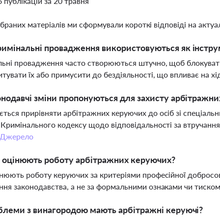
6 публікацій за 20 травня
ібраних матеріалів ми сформували короткі відповіді на актуал
имінальні провадження використовуються як інстру
ьні провадження часто створюються штучно, щоб блокуват
тувати їх або примусити до бездіяльності, що впливає на хі
онодавчі зміни пропонуються для захисту арбітражн
ться прирівняти арбітражних керуючих до осіб зі спеціаль
 Кримінального кодексу щодо відповідальності за втручання 
Джерело
 оцінюють роботу арбітражних керуючих?
нюють роботу керуючих за критеріями професійної добросові
ня законодавства, а не за формальними ознаками чи тиском
блеми з винагородою мають арбітражні керуючі?