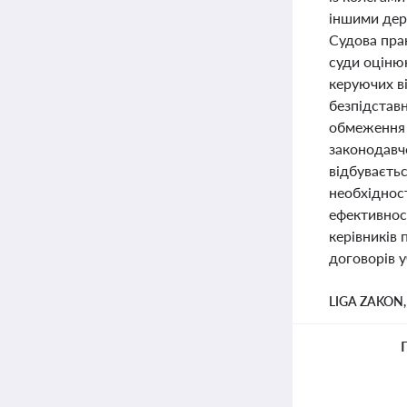
іншими держ
Судова пра
суди оціню
керуючих ві
безпідстав
обмеження 
законодавчо
відбуваєть
необхіднос
ефективнос
керівників
договорів 
LIGA ZAKON