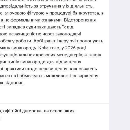
повідальність за втручання у їх діяльність.
є ключовою фігурою у процедурі банкрутства, а
, а не формальними ознаками. Відсторонення
сті випадків суди захищають їх від
овою незахищеністю через законодавчі
 обсягу роботи. Арбітражні керуючі пропонують
ману винагороду. Крім того, у 2026 році
офункціональних кризових менеджерів, а також
принципів винагороди для підвищення
вої практики щодо перевищення повноважень
трагентів і обмежують можливості оскарження
х відносин.
о, офіційні джерела, на основі яких
к