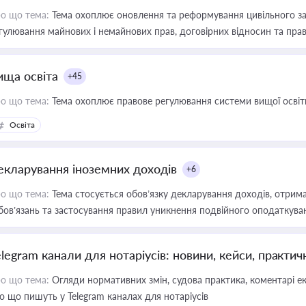
о що тема:
Тема охоплює оновлення та реформування цивільного за
гулювання майнових і немайнових прав, договірних відносин та прав
ища освіта
+45
о що тема:
Тема охоплює правове регулювання системи вищої освіти, о
Освіта
екларування іноземних доходів
+6
о що тема:
Тема стосується обов’язку декларування доходів, отрим
бов’язань та застосування правил уникнення подвійного оподаткува
elegram канали для нотаріусів: новини, кейси, практич
о що тема:
Огляди нормативних змін, судова практика, коментарі екс
о що пишуть у Telegram каналах для нотаріусів