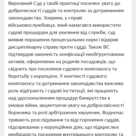
Верховний Суд у своїй практиці посилює увагу до
доброчесності суддів та контролю за дотриманням
законодавства. Зокрема, у справі
військовослужбовця, який намагався використати
судові процедури для ухилення від служби, суд
виявив порушення процесуальних норм і відкрив
дисциплінарну справу проти судді. Також ВС
підтвердив законність конфіскації необґрунтованих
активів, оформлених на родичів посадовців, що
свідчить про посилення судового комплаєнсу та
боротьбу з корупцією. У контексті судового
комплаєнсу та дотримання законодавства важливу
роль відіграють і судові інституції, які працюють
над удосконаленням процедур банкрутства в
умовах війни, акцентуючи увагу на добросовісності
боржника та ролі арбітражних керуючих. Водночас
тривають розслідування та відсторонення суддів,
підозрюваних у корупційних діях, що підкреслює
необхідність посилення внутрішнього контролю та