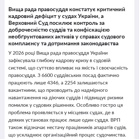
Вища рада правосуддя констатує критичний
кадровий дефіцит у судах України, а
Верховний Суд посилює контроль за
доброчесністю суддів та конфіскацією
необґрунтованих активів у справах судового
комплаєнсу та дотримання законодавства
У 2026 році Вища рада правосуддя України
зафіксувала глибоку кадрову кризу в судовій
системі, що суттєво впливає на якість і своєчасність
правосуддя. З 6600 суддівських посад фактично
працюють лише 4346, а 2254 залишаються
вакантними, що призводить до надмірного
навантаження на діючих суддів і підвищує ризики
помилок у судових рішеннях. Особливо гостро ця
проблема проявляється у місцевих судах, де в
деяких установах працює лише один суддя. ВРП
також відзначає нестачу працівників апаратів судів,
що ускладнює організаційний процес судочинства.