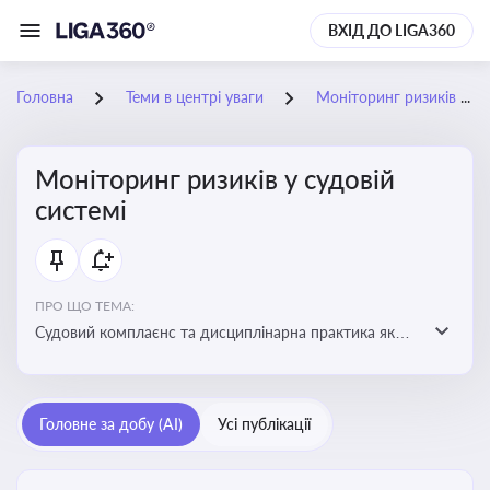
ВХІД ДО LIGA360
Головна
Теми в центрі уваги
Моніторинг ризиків у судовій системі
Моніторинг ризиків у судовій
системі
ПРО ЩО ТЕМА:
Судовий комплаєнс та дисциплінарна практика як
спосіб оцінювати доброчесність суддів, виявляти
юридичні та репутаційні ризики і приймати
обґрунтовані рішення під час судових спорів та
Головне за добу (AI)
Усі публікації
комплаєнс-перевірок