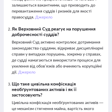
залишаються вакантними, що призводить до
перевантаження суддів і ризиків для якості
правосуддя.
Джерело
Як Верховний Суд реагує на порушення
доброчесності суддів?
Верховний Суд активно контролює дотримання
законодавства суддями, відкриває дисциплінарні
справи у випадках порушень, зокрема у справах,
де судді намагаються використати процеси для
ухилення від обов’язків або вчиняють корупційні
дії.
Джерело
Що таке цивільна конфіскація
необґрунтованих активів і як її
застосовують?
Цивільна конфіскація необґрунтованих активів —
це механізм стягнення майна, вартість якого