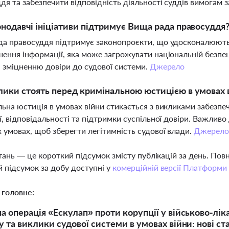
дя та забезпечити відповідність діяльності суддів вимогам 
онодавчі ініціативи підтримує Вища рада правосуддя
а правосуддя підтримує законопроєкти, що удосконалюють 
ення інформації, яка може загрожувати національній безпец
а зміцненню довіри до судової системи.
Джерело
лики стоять перед кримінальною юстицією в умовах 
ьна юстиція в умовах війни стикається з викликами забезпеч
ї, відповідальності та підтримки суспільної довіри. Важливо
 умовах, щоб зберегти легітимність судової влади.
Джерел
тань — це короткий підсумок змісту публікацій за день. По
 підсумок за добу доступні у
комерційній версії Платформи
 головне:
 операція «Ескулап» проти корупції у військово-ліка
 та виклики судової системи в умовах війни: нові с