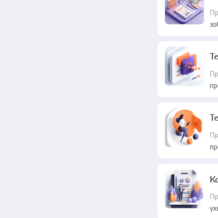
Пр
зо
T
Пр
пр
T
Пр
пр
К
Пр
ух