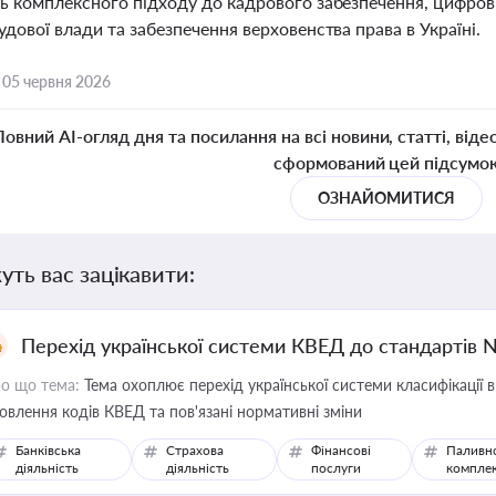
ть комплексного підходу до кадрового забезпечення, цифров
удової влади та забезпечення верховенства права в Україні.
,
05 червня 2026
Повний AI-огляд дня та посилання на всі новини, статті, віде
сформований цей підсумо
ОЗНАЙОМИТИСЯ
уть вас зацікавити:
Перехід української системи КВЕД до стандартів 
о що тема:
Тема охоплює перехід української системи класифікації в
овлення кодів КВЕД та пов'язані нормативні зміни
Банківська
Страхова
Фінансові
Паливн
діяльність
діяльність
послуги
компле