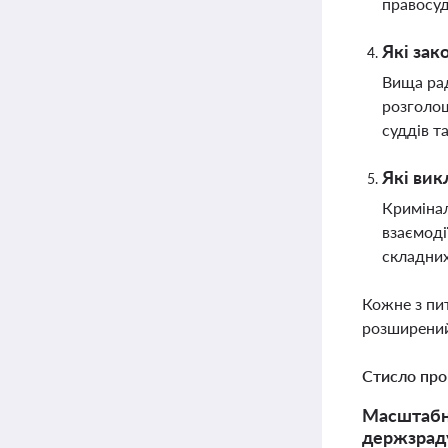
правосуд
Які зак
Вища рад
розголош
суддів т
Які вик
Кримінал
взаємоді
складних
Кожне з пи
розширений
Стисло про
Масштабна
держзраду