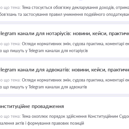
о що тема:
Тема стосується обов’язку декларування доходів, отрим
бов’язань та застосування правил уникнення подвійного оподаткува
elegram канали для нотаріусів: новини, кейси, практич
о що тема:
Огляди нормативних змін, судова практика, коментарі екс
о що пишуть у Telegram каналах для нотаріусів
elegram канали для адвокатів: новини, кейси, практич
о що тема:
Огляди нормативних змін, судова практика, коментарі екс
о що пишуть у Telegram каналах для адвокатів
онституційне провадження
о що тема:
Тема охоплює порядок здійснення Конституційним Судом
валення актів і формування правових позицій