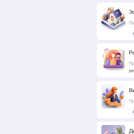
З
Пр
Р
Пр
ре
В
Пр
Д