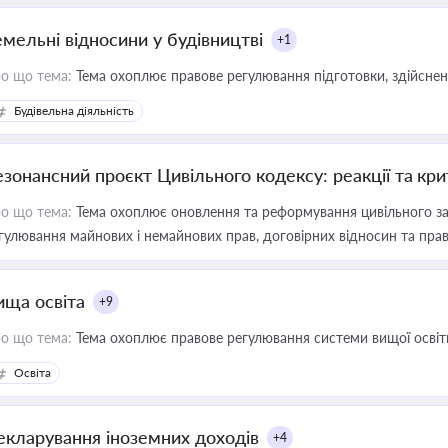
емельні відносини у будівництві
+1
о що тема:
Тема охоплює правове регулювання підготовки, здійсненн
Будівельна діяльність
езонансний проєкт Цивільного кодексу: реакції та кр
о що тема:
Тема охоплює оновлення та реформування цивільного за
гулювання майнових і немайнових прав, договірних відносин та прав
ища освіта
+9
о що тема:
Тема охоплює правове регулювання системи вищої освіти, о
Освіта
екларування іноземних доходів
+4