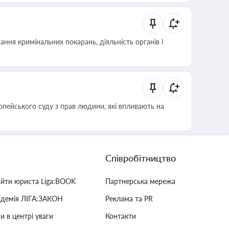
ння кримінальних покарань, діяльність органів і
опейського суду з прав людини, які впливають на
Співробітництво
айти юриста Liga:BOOK
Партнерська мережа
адемія ЛІГА:ЗАКОН
Реклама та PR
и в центрі уваги
Контакти