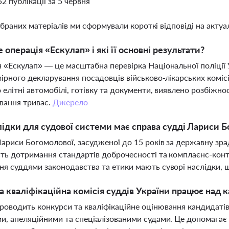
52 публікації за 5 червня
ібраних матеріалів ми сформували короткі відповіді на актуал
 операція «Ескулап» і які її основні результати?
 «Ескулап» — це масштабна перевірка Національної поліції 
ірного декларування посадовців військово-лікарських комісі
 елітні автомобілі, готівку та документи, виявлено розбіжнос
вання триває.
Джерело
лідки для судової системи має справа судді Лариси 
ариси Богомолової, засудженої до 15 років за державну зр
ть дотримання стандартів доброчесності та комплаєнс-конт
я суддями законодавства та етики мають суворі наслідки, 
 кваліфікаційна комісія суддів України працює над 
оводить конкурси та кваліфікаційне оцінювання кандидатів н
и, апеляційними та спеціалізованими судами. Це допомагає