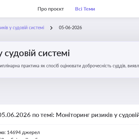
Про проєкт
Всі Теми
ків у судовій системі
05-06-2026
у судовій системі
плінарна практика як спосіб оцінювати доброчесність суддів, виявл
ас судових спорів та комплаєнс-перевірок
05.06.2026 по темі: Моніторинг ризиків у судові
но:
14694 джерел