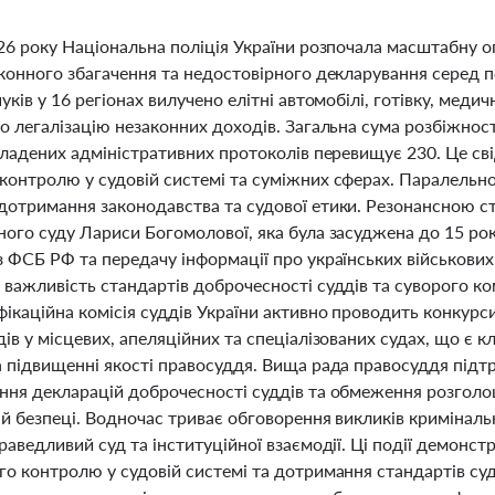
026 року Національна поліція України розпочала масштабну 
конного збагачення та недостовірного декларування серед по
уків у 16 регіонах вилучено елітні автомобілі, готівку, мед
о легалізацію незаконних доходів. Загальна сума розбіжносте
складених адміністративних протоколів перевищує 230. Це с
контролю у судовій системі та суміжних сферах. Паралельно
дотримання законодавства та судової етики. Резонансною с
ого суду Лариси Богомолової, яка була засуджена до 15 рок
 ФСБ РФ та передачу інформації про українських військових
 важливість стандартів доброчесності суддів та суворого к
ікаційна комісія суддів України активно проводить конкурс
ів у місцевих, апеляційних та спеціалізованих судах, що є
а підвищенні якості правосуддя. Вища рада правосуддя підт
ння декларацій доброчесності суддів та обмеження розгол
й безпеці. Водночас триває обговорення викликів кримінальн
раведливий суд та інституційної взаємодії. Ці події демон
го контролю у судовій системі та дотримання стандартів су