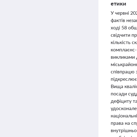
етики
У червні 2
фактів неза
ході 58 обш
свідчити пр
кількість 
комплаєнс-
викликами 
міськрайонн
співпрацю з
підкреслює
Вища кваліф
посади судд
дефіциту т
удосконале
національні
права на сп
внутрішньо