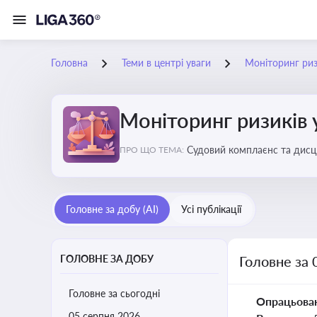
Головна
Теми в центрі уваги
Моніторинг ризи
Моніторинг ризиків 
Судовий комплаєнс та дисци
ПРО ЩО ТЕМА:
обґрунтовані рішення під ч
Головне за добу (AI)
Усі публікації
ГОЛОВНЕ ЗА ДОБУ
Головне за 
Головне за сьогодні
Опрацьова
05 серпня 2026