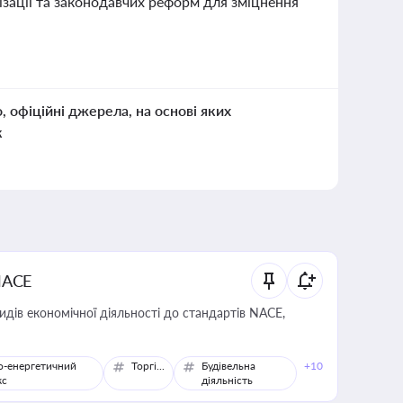
ізації та законодавчих реформ для зміцнення
о, офіційні джерела, на основі яких
к
NACE
идів економічної діяльності до стандартів NACE,
о-енергетичний
Торгівля
Будівельна
+10
кс
діяльність