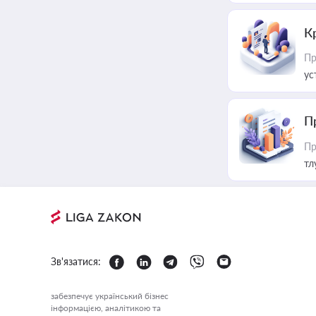
К
Пр
ус
П
Пр
тл
Зв'язатися:
забезпечує український бізнес
інформацією, аналітикою та