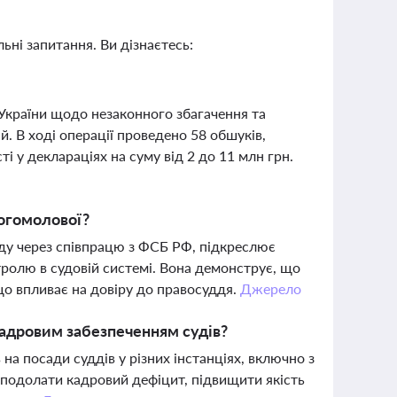
ьні запитання. Ви дізнаєтесь:
України щодо незаконного збагачення та
й. В ході операції проведено 58 обшуків,
ті у деклараціях на суму від 2 до 11 млн грн.
Богомолової?
аду через співпрацю з ФСБ РФ, підкреслює
ролю в судовій системі. Вона демонструє, що
що впливає на довіру до правосуддя.
Джерело
кадровим забезпеченням судів?
а посади суддів у різних інстанціях, включно з
 подолати кадровий дефіцит, підвищити якість