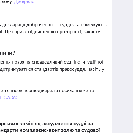
закону.
Джерело
?
декларації доброчесності суддів та обмежують
і. Це сприяє підвищенню прозорості, захисту
війни?
ення права на справедливий суд, інституційної
 дотримуватися стандартів правосуддя, навіть у
о
вний список першоджерел з посиланнями та
 LIGA360.
рських комісіях, засудження судді за
тандарти комплаєнс-контролю та судової