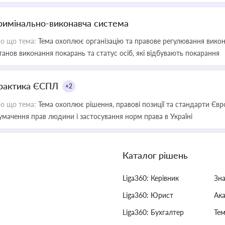
римінально-виконавча система
о що тема:
Тема охоплює організацію та правове регулювання викона
танов виконання покарань та статус осіб, які відбувають покарання
рактика ЄСПЛ
+2
о що тема:
Тема охоплює рішення, правові позиції та стандарти Євр
умачення прав людини і застосування норм права в Україні
Каталог рішень
Liga360: Керівник
Зн
Liga360: Юрист
Ак
Liga360: Бухгалтер
Тем