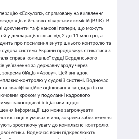
операцію «Ескулап», спрямовану на виявлення
садовців військово-лікарських комісій (ВЛК). В
ичні документи та фінансові папери, що можуть
й у деклараціях сягає від 2 до 11 млн грн, а
відчить про посилення внутрішнього контролю та
 судова система України продовжує стикатися з
тала справа колишньої судді Бердянського
ів ув’язнення за державну зраду через
, зокрема бійців «Азову». Цей випадок
омплаєнс-контролю у судовій системі. Водночас
и та кваліфікаційне оцінювання кандидатів на
 ключовим кроком у подоланні кадрового
римує законодавчі ініціативи щодо
ошення інформації, що може загрожувати
ої юстиції в умовах війни, зокрема забезпечення
струють зростаючу увагу до комплаєнс-контролю,
дової етики. Водночас вони підкреслюють