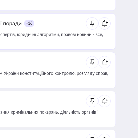
ні поради
+16
пертів, юридичні алгоритми, правові новини - все,
 України конституційного контролю, розгляду справ,
ння кримінальних покарань, діяльність органів і