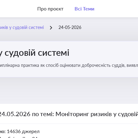
Про проєкт
Всі Теми
ків у судовій системі
24-05-2026
у судовій системі
плінарна практика як спосіб оцінювати доброчесність суддів, виявл
ас судових спорів та комплаєнс-перевірок
24.05.2026 по темі: Моніторинг ризиків у судові
но:
14636 джерел