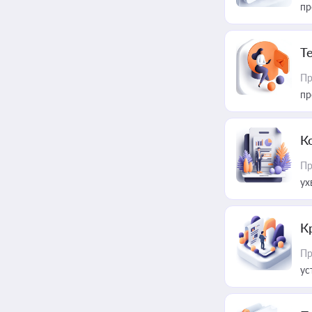
пр
T
Пр
пр
К
Пр
ух
К
Пр
ус