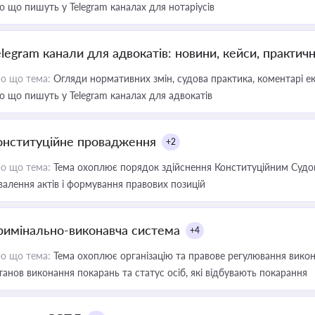
о що пишуть у Telegram каналах для нотаріусів
elegram канали для адвокатів: новини, кейси, практич
о що тема:
Огляди нормативних змін, судова практика, коментарі екс
о що пишуть у Telegram каналах для адвокатів
онституційне провадження
+2
о що тема:
Тема охоплює порядок здійснення Конституційним Судом
валення актів і формування правових позицій
римінально-виконавча система
+4
о що тема:
Тема охоплює організацію та правове регулювання викона
танов виконання покарань та статус осіб, які відбувають покарання