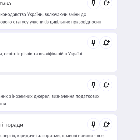
итика
конодавства України, включаючи зміни до
ового статусу учасників цивільних правовідносин
світніх рівнів та кваліфікацій в Україні
аних з іноземних джерел, визначення податкових
ння
ні поради
пертів, юридичні алгоритми, правові новини - все,