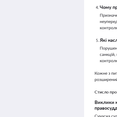
Чому пр
Призначе
неуперед
контролю
Які нас
Порушенн
санкцій,
контролю
Кожне з пи
розширений
Стисло про
Виклики к
правосудд
Сучасна су