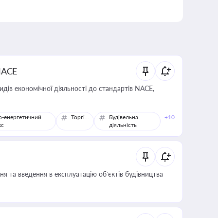
NACE
идів економічної діяльності до стандартів NACE,
о-енергетичний
Торгівля
Будівельна
+10
кс
діяльність
я та введення в експлуатацію об’єктів будівництва