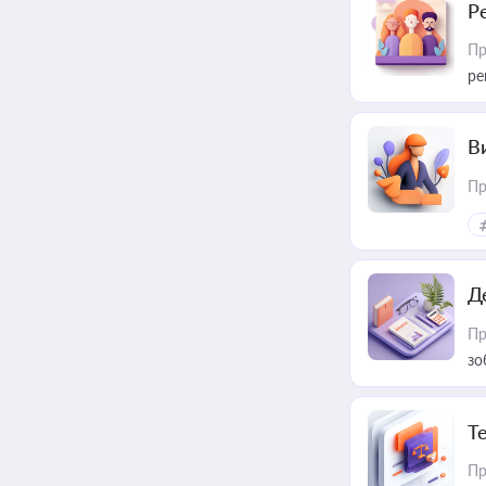
Р
Пр
ре
В
Пр
Д
Пр
зо
T
Пр