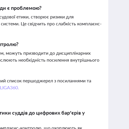
уди є проблемою?
судової етики, створює ризики для
 системи. Це свідчить про слабкість комплаєнс-
онтролю?
орм, можуть призводити до дисциплінарних
креслюють необхідність посилення внутрішнього
вний список першоджерел з посиланнями та
 LIGA360.
тики суддів до цифрових бар’єрів у
 комплаєнс-контролю, що охоплюють як