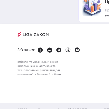
П
Пр
тл
Зв'язатися:
забезпечує український бізнес
інформацією, аналітикою та
технологічними рішеннями для
ефективної та безпечної роботи.