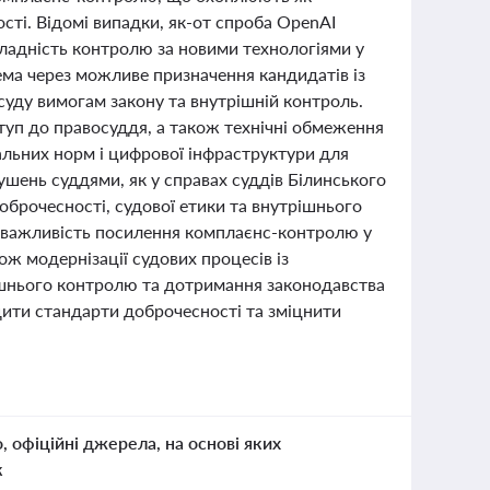
сті. Відомі випадки, як-от спроба OpenAI
ладність контролю за новими технологіями у
ема через можливе призначення кандидатів із
суду вимогам закону та внутрішній контроль.
туп до правосуддя, а також технічні обмеження
альних норм і цифрової інфраструктури для
шень суддями, як у справах суддів Білинського
брочесності, судової етики та внутрішнього
ь важливість посилення комплаєнс-контролю у
ож модернізації судових процесів із
ішнього контролю та дотримання законодавства
щити стандарти доброчесності та зміцнити
о, офіційні джерела, на основі яких
к