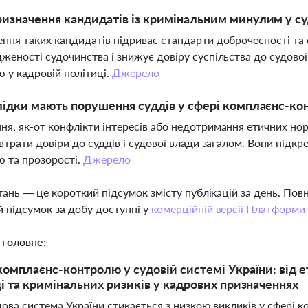
изначення кандидатів із кримінальним минулим у с
ння таких кандидатів підриває стандарти доброчесності та 
женості судочинства і знижує довіру суспільства до судової
 у кадровій політиці.
Джерело
лідки мають порушення суддів у сфері комплаєнс-к
я, як-от конфлікти інтересів або недотримання етичних н
 втрати довіри до суддів і судової влади загалом. Вони під
 та прозорості.
Джерело
тань — це короткий підсумок змісту публікацій за день. По
 підсумок за добу доступні у
комерційній версії Платформи
 головне:
омплаєнс-контролю у судовій системі України: від е
і та кримінальних ризиків у кадрових призначеннях
дова система України стикається з низкою викликів у сфері