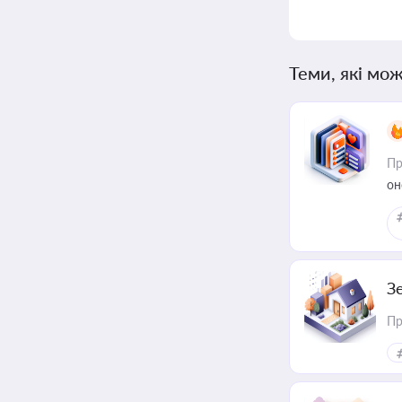
Теми, які мож
Пр
он
З
Пр