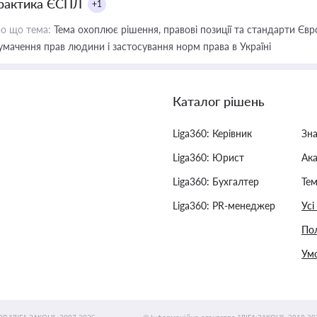
рактика ЄСПЛ
+1
о що тема:
Тема охоплює рішення, правові позиції та стандарти Євр
умачення прав людини і застосування норм права в Україні
Каталог рішень
Liga360: Керівник
Зн
Liga360: Юрист
Ак
Liga360: Бухгалтер
Тем
Liga360: PR-менеджер
Усі
Пол
Умо