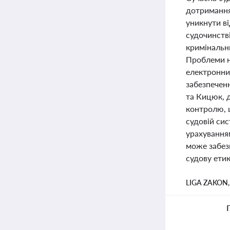
дотримання 
уникнути в
судочинств
кримінальни
Проблеми н
електронни
забезпечен
та Кицюк, 
контролю, 
судовій сис
урахування
може забез
судову етик
LIGA ZAKON