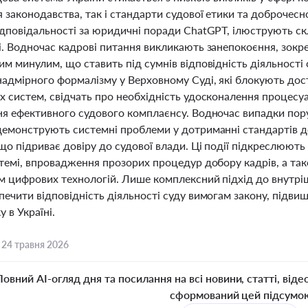
законодавства, так і стандарти судової етики та доброчесно
ідповідальності за юридичні поради ChatGPT, ілюструють ск
і. Водночас кадрові питання викликають занепокоєння, зокр
м минулим, що ставить під сумнів відповідність діяльності 
адмірного формалізму у Верховному Суді, які блокують дос
х систем, свідчать про необхідність удосконалення процесу
ня ефективного судового комплаєнсу. Водночас випадки пору
демонструють системні проблеми у дотриманні стандартів до
що підриває довіру до судової влади. Ці події підкреслюют
темі, впровадження прозорих процедур добору кадрів, а так
м цифрових технологій. Лише комплексний підхід до внутр
печити відповідність діяльності суду вимогам закону, підви
у в Україні.
,
24 травня 2026
Повний AI-огляд дня та посилання на всі новини, статті, віде
сформований цей підсумо