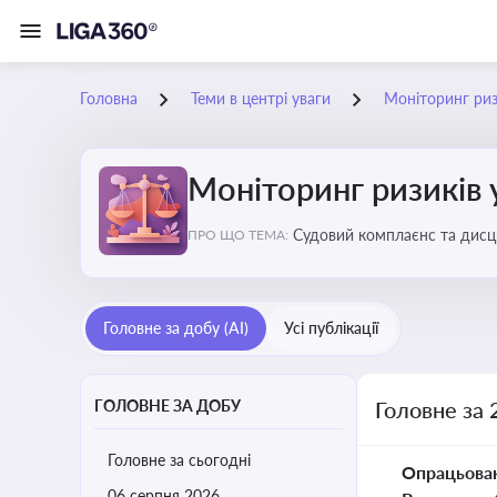
Головна
Теми в центрі уваги
Моніторинг ризи
Моніторинг ризиків 
Судовий комплаєнс та дисци
ПРО ЩО ТЕМА:
обґрунтовані рішення під ч
Головне за добу (AI)
Усі публікації
ГОЛОВНЕ ЗА ДОБУ
Головне за 
Головне за сьогодні
Опрацьова
06 серпня 2026