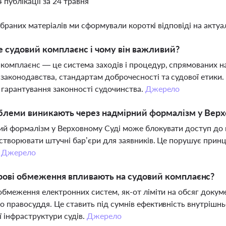
4 публікації за 24 травня
ібраних матеріалів ми сформували короткі відповіді на актуал
 судовий комплаєнс і чому він важливий?
комплаєнс — це система заходів і процедур, спрямованих на
законодавства, стандартам доброчесності та судової етики.
 гарантування законності судочинства.
Джерело
блеми виникають через надмірний формалізм у Верх
й формалізм у Верховному Суді може блокувати доступ до 
 створювати штучні бар’єри для заявників. Це порушує прин
.
Джерело
рові обмеження впливають на судовий комплаєнс?
 обмеження електронних систем, як-от ліміти на обсяг докум
о правосуддя. Це ставить під сумнів ефективність внутрішн
 інфраструктури судів.
Джерело