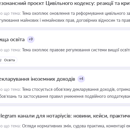
езонансний проєкт Цивільного кодексу: реакції та кр
о що тема:
Тема охоплює оновлення та реформування цивільного за
гулювання майнових і немайнових прав, договірних відносин та прав
ища освіта
+9
о що тема:
Тема охоплює правове регулювання системи вищої освіти, о
Освіта
екларування іноземних доходів
+4
о що тема:
Тема стосується обов’язку декларування доходів, отрим
бов’язань та застосування правил уникнення подвійного оподаткува
elegram канали для нотаріусів: новини, кейси, практич
о що тема:
Огляди нормативних змін, судова практика, коментарі екс