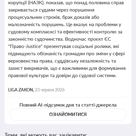
корупції (НАЗК), показав, що понад половина справ
закривається судами через порушення
процесуальних строків, брак доказів або
малозначність порушень. Це вказує на проблеми у
судовому комплаєнсі та ефективності контролю за
законністю судочинства. Водночас проєкт ЄС
"Право-Justice" презентував соціальні ролики, які
підвищують обізнаність громадян про зміни у сфері
верховенства права, суддівську незалежність та
захист викривачів, що є важливими для формування
правової культури та довіри до судової системи.
LIGA ZAKON,
23 червня 2026
Повний AI-підсумок дня та статті-джерела
ОЗНАЙОМИТИСЯ
Теми, які можуть вас зацікавити: