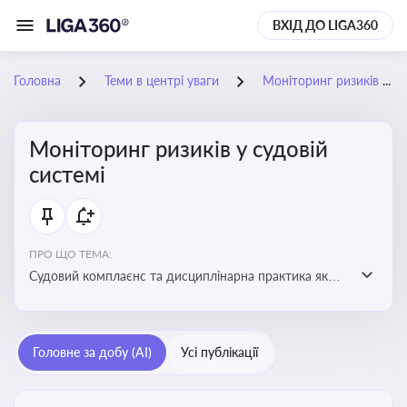
ВХІД ДО LIGA360
Головна
Теми в центрі уваги
Моніторинг ризиків у судовій системі
Моніторинг ризиків у судовій
системі
ПРО ЩО ТЕМА:
Судовий комплаєнс та дисциплінарна практика як
спосіб оцінювати доброчесність суддів, виявляти
юридичні та репутаційні ризики і приймати
обґрунтовані рішення під час судових спорів та
Головне за добу (AI)
Усі публікації
комплаєнс-перевірок