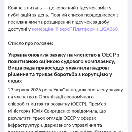
Кожне з питань — це короткий підсумок змісту
публікацій за день. Повний список першоджерел з
посиланнями та розширений підсумок за добу
доступні у
комерційній версії Платформи LIGA360.
Стисло про головне:
Україна оновила заявку на членство в ОЕСР з
позитивною оцінкою судового комплаєнсу,
Вища рада правосуддя ухвалила кадрові
рішення та триває боротьба з корупцією у
судах
23 червня 2026 року Україна подала оновлену заявку
на членство в Організації економічного
співробітництва та розвитку (ОЕСР). Прем'єр-
міністерка Юлія Свириденко повідомила, що
результати трьох оглядів ОЕСР у сферах
інфраструктури, державного управління та
правосуддя підтверджують успішність багаторічних