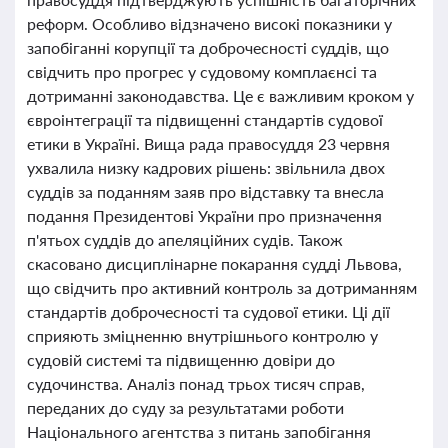
реформ. Особливо відзначено високі показники у
запобіганні корупції та доброчесності суддів, що
свідчить про прогрес у судовому комплаєнсі та
дотриманні законодавства. Це є важливим кроком у
євроінтеграції та підвищенні стандартів судової
етики в Україні. Вища рада правосуддя 23 червня
ухвалила низку кадрових рішень: звільнила двох
суддів за поданням заяв про відставку та внесла
подання Президентові України про призначення
п'ятьох суддів до апеляційних судів. Також
скасовано дисциплінарне покарання судді Львова,
що свідчить про активний контроль за дотриманням
стандартів доброчесності та судової етики. Ці дії
сприяють зміцненню внутрішнього контролю у
судовій системі та підвищенню довіри до
судочинства. Аналіз понад трьох тисяч справ,
переданих до суду за результатами роботи
Національного агентства з питань запобігання