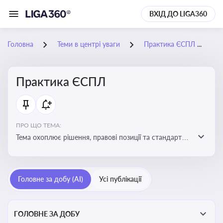
ВХІД ДО LIGA360
Головна
Теми в центрі уваги
Практика ЄСПЛ
0
Практика ЄСПЛ
ПРО ЩО ТЕМА:
Тема охоплює рішення, правові позиції та стандарти
Європейського суду з прав людини, які впливають на
тлумачення прав людини і застосування норм права в
Україні
Головне за добу (AI)
Усі публікації
ГОЛОВНЕ ЗА ДОБУ