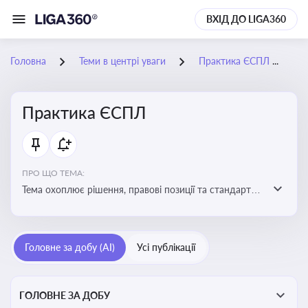
ВХІД ДО LIGA360
Головна
Теми в центрі уваги
Практика ЄСПЛ
2
Практика ЄСПЛ
ПРО ЩО ТЕМА:
Тема охоплює рішення, правові позиції та стандарти
Європейського суду з прав людини, які впливають на
тлумачення прав людини і застосування норм права в
Україні
Головне за добу (AI)
Усі публікації
ГОЛОВНЕ ЗА ДОБУ