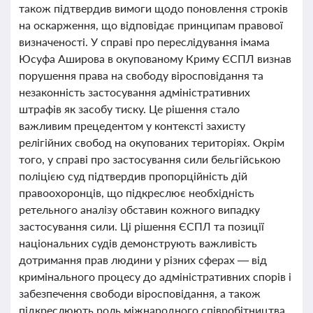
також підтвердив вимоги щодо поновлення строків
на оскарження, що відповідає принципам правової
визначеності. У справі про переслідування імама
Юсуфа Аширова в окупованому Криму ЄСПЛ визнав
порушення права на свободу віросповідання та
незаконність застосування адміністративних
штрафів як засобу тиску. Це рішення стало
важливим прецедентом у контексті захисту
релігійних свобод на окупованих територіях. Окрім
того, у справі про застосування сили бельгійською
поліцією суд підтвердив пропорційність дій
правоохоронців, що підкреслює необхідність
ретельного аналізу обставин кожного випадку
застосування сили. Ці рішення ЄСПЛ та позиції
національних судів демонструють важливість
дотримання прав людини у різних сферах — від
кримінального процесу до адміністративних спорів і
забезпечення свободи віросповідання, а також
підкреслюють роль міжнародного співробітництва