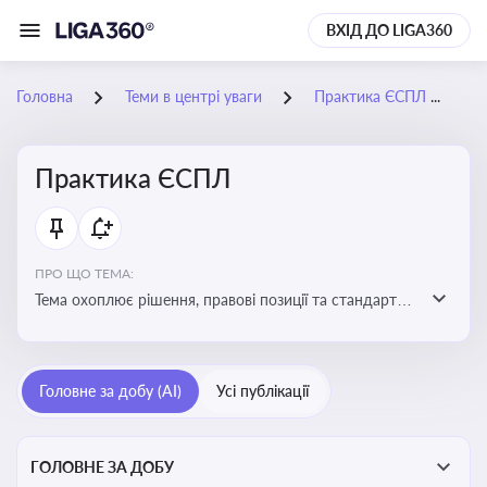
ВХІД ДО LIGA360
Головна
Теми в центрі уваги
Практика ЄСПЛ
2
Практика ЄСПЛ
ПРО ЩО ТЕМА:
Тема охоплює рішення, правові позиції та стандарти
Європейського суду з прав людини, які впливають на
тлумачення прав людини і застосування норм права в
Україні
Головне за добу (AI)
Усі публікації
ГОЛОВНЕ ЗА ДОБУ