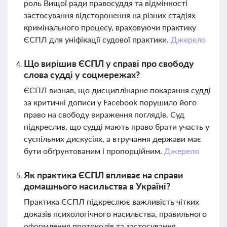
роль Вищої ради правосуддя та відмінності
застосування відсторонення на різних стадіях
кримінального процесу, враховуючи практику
ЄСПЛ для уніфікації судової практики.
Джерело
Що вирішив ЄСПЛ у справі про свободу
слова судді у соцмережах?
ЄСПЛ визнав, що дисциплінарне покарання судді
за критичні дописи у Facebook порушило його
право на свободу вираження поглядів. Суд
підкреслив, що судді мають право брати участь у
суспільних дискусіях, а втручання держави має
бути обґрунтованим і пропорційним.
Джерело
Як практика ЄСПЛ впливає на справи
домашнього насильства в Україні?
Практика ЄСПЛ підкреслює важливість чітких
доказів психологічного насильства, правильного
оформлення протоколів та застосування