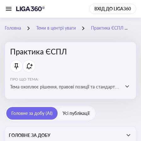
ВХІД ДО LIGA360
Головна
Теми в центрі уваги
Практика ЄСПЛ
2
Практика ЄСПЛ
ПРО ЩО ТЕМА:
Тема охоплює рішення, правові позиції та стандарти
Європейського суду з прав людини, які впливають на
тлумачення прав людини і застосування норм права в
Україні
Головне за добу (AI)
Усі публікації
ГОЛОВНЕ ЗА ДОБУ