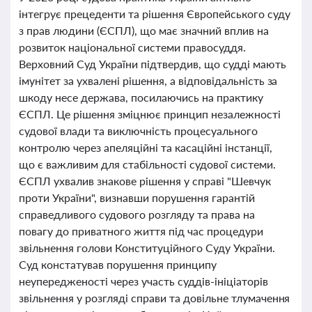
інтегрує прецеденти та рішення Європейського суду
з прав людини (ЄСПЛ), що має значний вплив на
розвиток національної системи правосуддя.
Верховний Суд України підтвердив, що судді мають
імунітет за ухвалені рішення, а відповідальність за
шкоду несе держава, посилаючись на практику
ЄСПЛ. Це рішення зміцнює принцип незалежності
судової влади та виключність процесуального
контролю через апеляційні та касаційні інстанції,
що є важливим для стабільності судової системи.
ЄСПЛ ухвалив знакове рішення у справі "Шевчук
проти України", визнавши порушення гарантій
справедливого судового розгляду та права на
повагу до приватного життя під час процедури
звільнення голови Конституційного Суду України.
Суд констатував порушення принципу
неупередженості через участь суддів-ініціаторів
звільнення у розгляді справи та довільне тлумачення