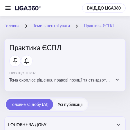
ВХІД ДО LIGA360
Головна
Теми в центрі уваги
Практика ЄСПЛ
0
Практика ЄСПЛ
ПРО ЩО ТЕМА:
Тема охоплює рішення, правові позиції та стандарти
Європейського суду з прав людини, які впливають на
тлумачення прав людини і застосування норм права в
Україні
Головне за добу (AI)
Усі публікації
ГОЛОВНЕ ЗА ДОБУ