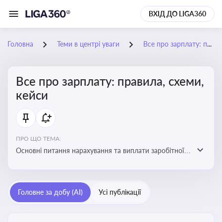
ВХІД ДО LIGA360
Головна
Теми в центрі уваги
Все про зарплату: правила, схеми, кейси
Все про зарплату: правила, схеми,
кейси
ПРО ЩО ТЕМА:
Основні питання нарахування та виплати заробітної
плати. Аналіз публікацій, що стосуються порушень
при нарахуванні заробітної плати та виявлення
інформації про можливі схеми зловживань
Головне за добу (AI)
Усі публікації