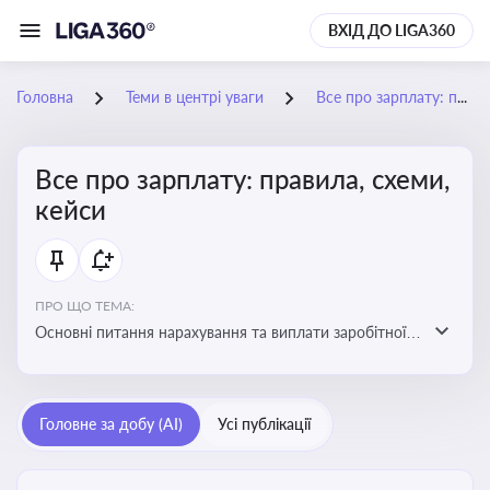
ВХІД ДО LIGA360
Головна
Теми в центрі уваги
Все про зарплату: правила, схеми, кейси
Все про зарплату: правила, схеми,
кейси
ПРО ЩО ТЕМА:
Основні питання нарахування та виплати заробітної
плати. Аналіз публікацій, що стосуються порушень
при нарахуванні заробітної плати та виявлення
інформації про можливі схеми зловживань
Головне за добу (AI)
Усі публікації