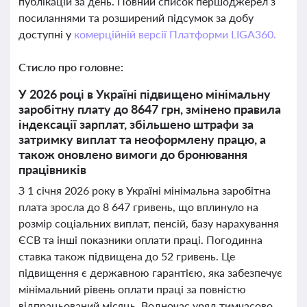
публікацій за день. Повний список першоджерел з
посиланнями та розширений підсумок за добу
доступні у
комерційній версії Платформи LIGA360.
Стисло про головне:
У 2026 році в Україні підвищено мінімальну
заробітну плату до 8647 грн, змінено правила
індексації зарплат, збільшено штрафи за
затримку виплат та неоформлену працю, а
також оновлено вимоги до бронювання
працівників
З 1 січня 2026 року в Україні мінімальна заробітна
плата зросла до 8 647 гривень, що вплинуло на
розмір соціальних виплат, пенсій, базу нарахування
ЄСВ та інші показники оплати праці. Погодинна
ставка також підвищена до 52 гривень. Це
підвищення є державною гарантією, яка забезпечує
мінімальний рівень оплати праці за повністю
відпрацьований місяць. Водночас уряд тимчасово