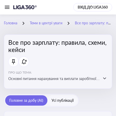
ВХІД ДО LIGA360
Головна
Теми в центрі уваги
Все про зарплату: правила, схеми, кейси
Все про зарплату: правила, схеми,
кейси
ПРО ЩО ТЕМА:
Основні питання нарахування та виплати заробітної
плати. Аналіз публікацій, що стосуються порушень
при нарахуванні заробітної плати та виявлення
інформації про можливі схеми зловживань
Головне за добу (AI)
Усі публікації