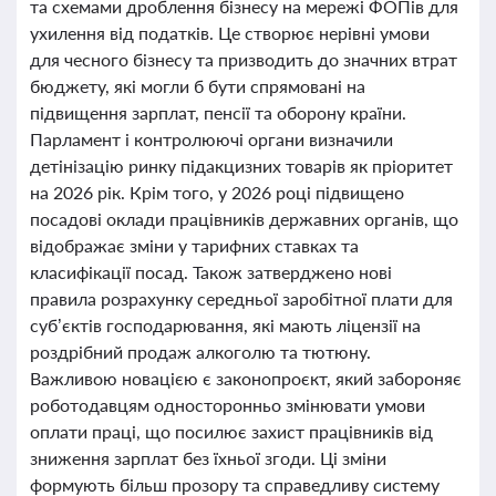
та схемами дроблення бізнесу на мережі ФОПів для
ухилення від податків. Це створює нерівні умови
для чесного бізнесу та призводить до значних втрат
бюджету, які могли б бути спрямовані на
підвищення зарплат, пенсії та оборону країни.
Парламент і контролюючі органи визначили
детінізацію ринку підакцизних товарів як пріоритет
на 2026 рік. Крім того, у 2026 році підвищено
посадові оклади працівників державних органів, що
відображає зміни у тарифних ставках та
класифікації посад. Також затверджено нові
правила розрахунку середньої заробітної плати для
суб’єктів господарювання, які мають ліцензії на
роздрібний продаж алкоголю та тютюну.
Важливою новацією є законопроєкт, який забороняє
роботодавцям односторонньо змінювати умови
оплати праці, що посилює захист працівників від
зниження зарплат без їхньої згоди. Ці зміни
формують більш прозору та справедливу систему