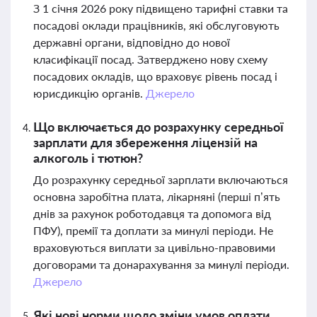
З 1 січня 2026 року підвищено тарифні ставки та
посадові оклади працівників, які обслуговують
державні органи, відповідно до нової
класифікації посад. Затверджено нову схему
посадових окладів, що враховує рівень посад і
юрисдикцію органів.
Джерело
Що включається до розрахунку середньої
зарплати для збереження ліцензій на
алкоголь і тютюн?
До розрахунку середньої зарплати включаються
основна заробітна плата, лікарняні (перші п’ять
днів за рахунок роботодавця та допомога від
ПФУ), премії та доплати за минулі періоди. Не
враховуються виплати за цивільно-правовими
договорами та донарахування за минулі періоди.
Джерело
Які нові норми щодо зміни умов оплати