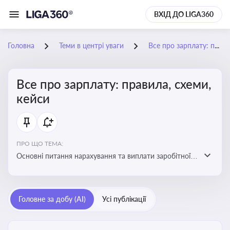
ВХІД ДО LIGA360
Головна
Теми в центрі уваги
Все про зарплату: правила, схеми, кейси
Все про зарплату: правила, схеми,
кейси
ПРО ЩО ТЕМА:
Основні питання нарахування та виплати заробітної
плати. Аналіз публікацій, що стосуються порушень
при нарахуванні заробітної плати та виявлення
інформації про можливі схеми зловживань
Головне за добу (AI)
Усі публікації