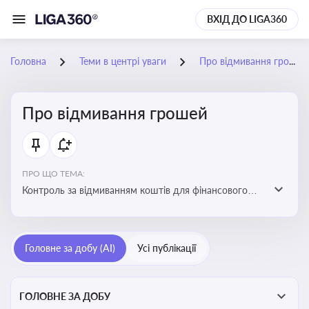
ВХІД ДО LIGA360
Головна
Теми в центрі уваги
Про відмивання грошей
Про відмивання грошей
ПРО ЩО ТЕМА:
Контроль за відмиванням коштів для фінансового
моніторингу, що допомагає запобігати незаконним
схемам, фінансуванню тероризму та ухиленню від
сплати податків. Вбудовування AML у договори та
Головне за добу (AI)
Усі публікації
політики
ГОЛОВНЕ ЗА ДОБУ