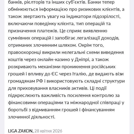
банків, рієлторів та інших суб’єктів. Банки тепер
обмінюються інформацією про ризикових клієнтів, а
також звертають увагу на індикатори підозрілості,
включаючи поведінку клієнта, тип операцій та
призначення платежів. Це сприяє виявленню
сумнівних операцій і запобігає легалізації доходів,
отриманих злочинним шляхом. Окрім того,
правоохоронці викрили нелегальні схеми виведення
коштів через онлайн-казино у Дніпрі, а також
розкривають механізми проникнення російських
грошей і впливу до ЄС через Італію, де видають візи
громадянам РФ і використовують складні структури
для приховування власників активів. Ці події
підкреслюють важливість посилення контролю за
фінансовими операціями та міжнародної співпраці у
боротьбі з відмиванням грошей і фінансуванням
злочинної діяльності.
LIGA ZAKON,
28 квітня 2026