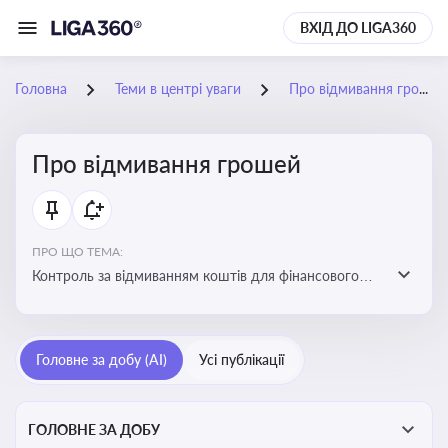
ВХІД ДО LIGA360
Головна
Теми в центрі уваги
Про відмивання грошей
Про відмивання грошей
ПРО ЩО ТЕМА:
Контроль за відмиванням коштів для фінансового
моніторингу, що допомагає запобігати незаконним
схемам, фінансуванню тероризму та ухиленню від
сплати податків. Вбудовування AML у договори та
Головне за добу (AI)
Усі публікації
політики
ГОЛОВНЕ ЗА ДОБУ