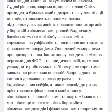
клієнтів для запобігання сумнівним операціям.
Судові рішення, зокрема щодо ексголови Офісу
президента Єрмака, який підозрюється у легалізації
доходів, отриманих злочинним шляхом,
підтверджують активність правоохоронних органів
у боротьбі з відмиванням грошей. Водночас у
банківському секторі відбуваються зміни,
спрямовані на уніфікацію та посилення контролю за
фінансовими операціями. Оновлений меморандум
про прозорість платіжних послуг вводить ліміти на
перекази для ФОПів та юридичних осіб, що може
ускладнити роботу малого бізнесу, але сприятиме
виявленню ризикових операцій. Запровадження
єдиного державного реєстру рахунків та
індивідуальних сейфів, а також перехід до ризик-
орієнтованого фінансового моніторингу,
відповідають європейським стандартам і мають на
меті підвищити ефективність боротьби з
відмиванням доходів і фінансуванням тероризму, не