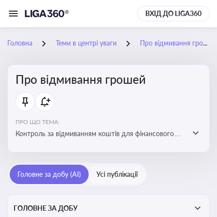
ВХІД ДО LIGA360
Головна
Теми в центрі уваги
Про відмивання грошей
Про відмивання грошей
ПРО ЩО ТЕМА:
Контроль за відмиванням коштів для фінансового
моніторингу, що допомагає запобігати незаконним
схемам, фінансуванню тероризму та ухиленню від
сплати податків. Вбудовування AML у договори та
Головне за добу (AI)
Усі публікації
політики
ГОЛОВНЕ ЗА ДОБУ