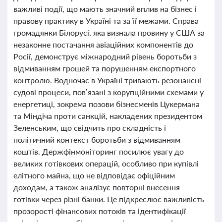
важливі події, що мають значний вплив на бізнес і
правову практику в Україні та за її межами. Справа
громадянки Білорусі, яка визнала провину у США за
незаконне постачання авіаційних компонентів до
Росії, демонструє міжнародний рівень боротьби з
відмиванням грошей та порушенням експортного
контролю. Водночас в Україні тривають резонансні
судові процеси, пов’язані з корупційними схемами у
енергетиці, зокрема позови бізнесменів Цукермана
та Міндіча проти санкцій, накладених президентом
Зеленським, що свідчить про складність і
політичний контекст боротьби з відмиванням
коштів. Держфінмоніторинг посилює увагу до
великих готівкових операцій, особливо при купівлі
елітного майна, що не відповідає офіційним
доходам, а також аналізує повторні внесення
готівки через різні банки. Це підкреслює важливість
прозорості фінансових потоків та ідентифікації