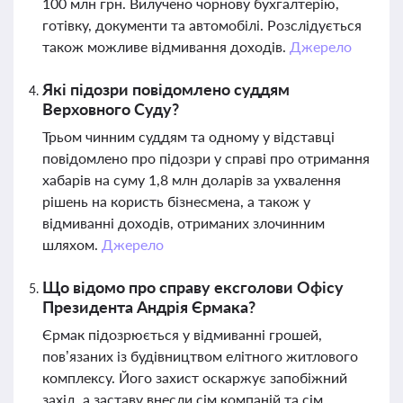
100 млн грн. Вилучено чорнову бухгалтерію,
готівку, документи та автомобілі. Розслідується
також можливе відмивання доходів.
Джерело
Які підозри повідомлено суддям
Верховного Суду?
Трьом чинним суддям та одному у відставці
повідомлено про підозри у справі про отримання
хабарів на суму 1,8 млн доларів за ухвалення
рішень на користь бізнесмена, а також у
відмиванні доходів, отриманих злочинним
шляхом.
Джерело
Що відомо про справу ексголови Офісу
Президента Андрія Єрмака?
Єрмак підозрюється у відмиванні грошей,
пов’язаних із будівництвом елітного житлового
комплексу. Його захист оскаржує запобіжний
захід, а заставу внесли сім компаній та сім