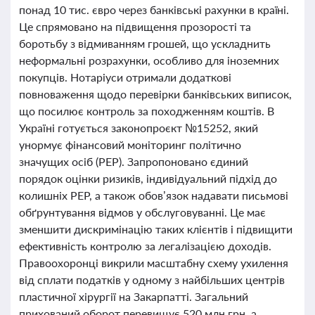
понад 10 тис. євро через банківські рахунки в країні.
Це спрямовано на підвищення прозорості та
боротьбу з відмиванням грошей, що ускладнить
неформальні розрахунки, особливо для іноземних
покупців. Нотаріуси отримали додаткові
повноваження щодо перевірки банківських виписок,
що посилює контроль за походженням коштів. В
Україні готується законопроєкт №15252, який
унормує фінансовий моніторинг політично
значущих осіб (PEP). Запропоновано єдиний
порядок оцінки ризиків, індивідуальний підхід до
колишніх PEP, а також обов’язок надавати письмові
обґрунтування відмов у обслуговуванні. Це має
зменшити дискримінацію таких клієнтів і підвищити
ефективність контролю за легалізацією доходів.
Правоохоронці викрили масштабну схему ухилення
від сплати податків у одному з найбільших центрів
пластичної хірургії на Закарпатті. Загальний
прихований оборот перевищує 520 млн грн, а