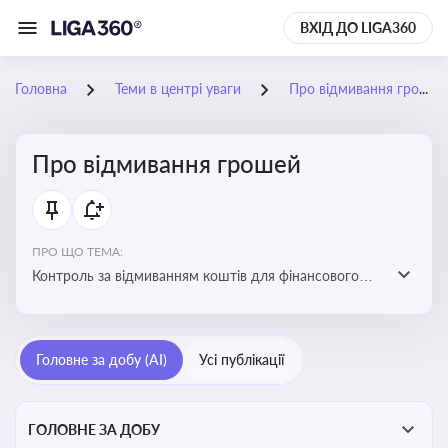
ВХІД ДО LIGA360
Головна
Теми в центрі уваги
Про відмивання грошей
Про відмивання грошей
ПРО ЩО ТЕМА:
Контроль за відмиванням коштів для фінансового
моніторингу, що допомагає запобігати незаконним
схемам, фінансуванню тероризму та ухиленню від
сплати податків. Вбудовування AML у договори та
Головне за добу (AI)
Усі публікації
політики
ГОЛОВНЕ ЗА ДОБУ