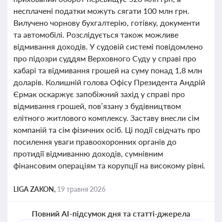
несплачені податки можуть сягати 100 млн грн.
Вилучено чорнову бухгалтерію, готівку, документи
та автомобілі. Розслідується також можливе
відмивання доходів. У судовій системі повідомлено
про підозри суддям Верховного Суду у справі про
хабарі та відмивання грошей на суму понад 1,8 млн
доларів. Колишній голова Офісу Президента Андрій
Єрмак оскаржує запобіжний захід у справі про
відмивання грошей, пов’язану з будівництвом
елітного житлового комплексу. Заставу внесли сім
компаній та сім фізичних осіб. Ці події свідчать про
посилення уваги правоохоронних органів до
протидії відмиванню доходів, сумнівним
фінансовим операціям та корупції на високому рівні.
LIGA ZAKON,
19 травня 2026
Повний AI-підсумок дня та статті-джерела