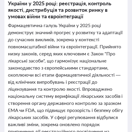
України у 2025 році: реєстрація, контроль
якості, дистрибуція та розвиток ринку в
умовах війни та євроінтеграції
Фармацевтична галузь України у 2025 році
демонструє значний прогрес у розвитку та адаптації
до сучасних викликів, зокрема у контексті
повномасштабної війни та євроінтеграції. Прийнято
низку законів, серед яких ключовим є Закон "Про
лікарські засоби", що гармонізує національне
законодавство з європейськими стандартами,
охоплюючи всі етапи фармацевтичної діяльності —
від клінічних випробувань і реєстрації до
ліцензування та контролю якості. Впроваджено
національну систему верифікації лікарських засобів і
створення органу державного контролю за зразком
EMA чи FDA, що підвищує прозорість і безпеку обігу
лікарських засобів. У сфері регулювання відбулися
важливі зміни, зокрема оновлено порядок
припинення дії реєстраційного посвідчення на