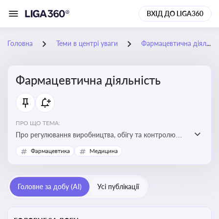
ВХІД ДО LIGA360
Головна
Теми в центрі уваги
Фармацевтична діяльність
Фармацевтична діяльність
ПРО ЩО ТЕМА:
Про регулювання виробництва, обігу та контролю
лікарських засобів для легальної роботи компаній та
Фармацевтика
Медицина
аптек, з дотриманням стандартів якості та безпеки
Головне за добу (AI)
Усі публікації