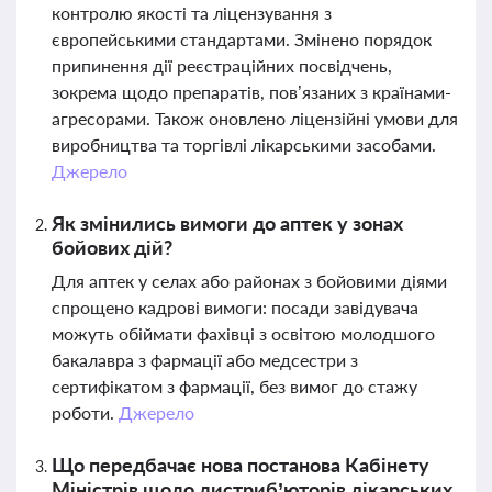
контролю якості та ліцензування з
європейськими стандартами. Змінено порядок
припинення дії реєстраційних посвідчень,
зокрема щодо препаратів, пов’язаних з країнами-
агресорами. Також оновлено ліцензійні умови для
виробництва та торгівлі лікарськими засобами.
Джерело
Як змінились вимоги до аптек у зонах
бойових дій?
Для аптек у селах або районах з бойовими діями
спрощено кадрові вимоги: посади завідувача
можуть обіймати фахівці з освітою молодшого
бакалавра з фармації або медсестри з
сертифікатом з фармації, без вимог до стажу
роботи.
Джерело
Що передбачає нова постанова Кабінету
Міністрів щодо дистриб’юторів лікарських