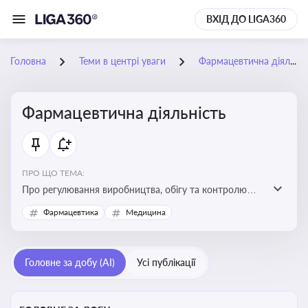
ВХІД ДО LIGA360
Головна
Теми в центрі уваги
Фармацевтична діяльність
Фармацевтична діяльність
ПРО ЩО ТЕМА:
Про регулювання виробництва, обігу та контролю
лікарських засобів для легальної роботи компаній та
Фармацевтика
Медицина
аптек, з дотриманням стандартів якості та безпеки
Головне за добу (AI)
Усі публікації