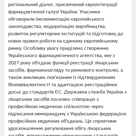
регіональний діалог, присвячений євроінтеграції
фармацевтичної галузі України. Учасники
обговорили імплементацію європейського
законодавства, модернізацію виробництва,
розвиток регуляторних інституцій та підготовку до
нових правил роботи на єдиному європейському
ринку. Особливу увагу приділено створенню
Українського фармацевтичного агентства, яке з
2027 року об'єднає функції реєстрації лікарських
засобів, фармаконагляду та ринкового контролю, а
також викликам, пов'язаним із підтвердженням
біоеквівалентності та адаптацією реєстраційних
досьє до стандартів ЄС. Державна служба України з
лікарських засобів посилює співпрацю з
професійною медичною спільнотою через
підписання меморандуму з Українською федерацією
професійних медичних об'єднань. Це сприятиме
удосконаленню регулювання обігу лікарських
засобів, впровадженню міжнародних стандартів,