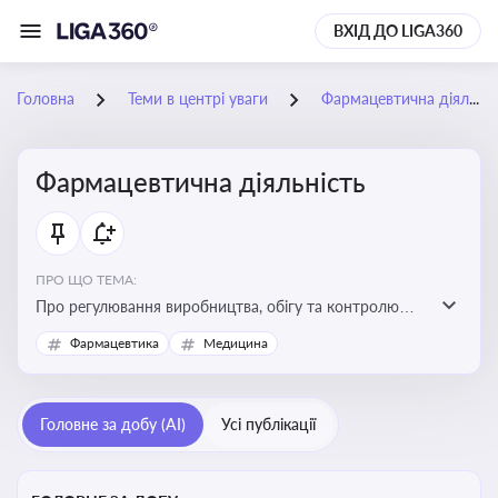
ВХІД ДО LIGA360
Головна
Теми в центрі уваги
Фармацевтична діяльність
Фармацевтична діяльність
ПРО ЩО ТЕМА:
Про регулювання виробництва, обігу та контролю
лікарських засобів для легальної роботи компаній та
Фармацевтика
Медицина
аптек, з дотриманням стандартів якості та безпеки
Головне за добу (AI)
Усі публікації