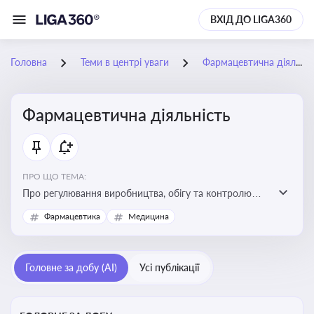
ВХІД ДО LIGA360
Головна
Теми в центрі уваги
Фармацевтична діяльність
Фармацевтична діяльність
ПРО ЩО ТЕМА:
Про регулювання виробництва, обігу та контролю
лікарських засобів для легальної роботи компаній та
Фармацевтика
Медицина
аптек, з дотриманням стандартів якості та безпеки
Головне за добу (AI)
Усі публікації