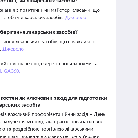
обництва лікарських засобів?
і знання з практичними майстер-класами, що
та обігу лікарських засобів.
Джерело
берігання лікарських засобів?
рігання лікарських засобів, що є важливою
в.
Джерело
вний список першоджерел з посиланнями та
 LIGA360.
остей як ключовий захід для підготовки
карських засобів
вів важливий профорієнтаційний захід – День
 залучення молоді, яка прагне пов'язати своє
ою та роздрібною торгівлею лікарськими
в шкіл і коледжів з різних регіонів України,