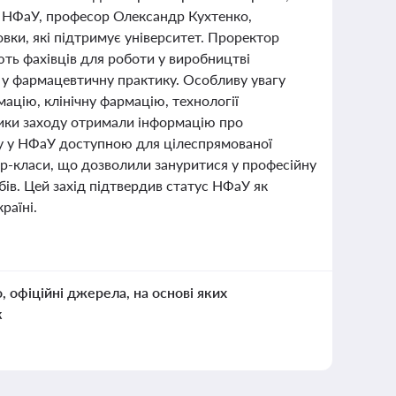
ор НФаУ, професор Олександр Кухтенко,
вки, які підтримує університет. Проректор
ють фахівців для роботи у виробництві
ій у фармацевтичну практику. Особливу увагу
ацію, клінічну фармацію, технології
ики заходу отримали інформацію про
іту у НФаУ доступною для цілеспрямованої
тер-класи, що дозволили зануритися у професійну
обів. Цей захід підтвердив статус НФаУ як
раїні.
о, офіційні джерела, на основі яких
к