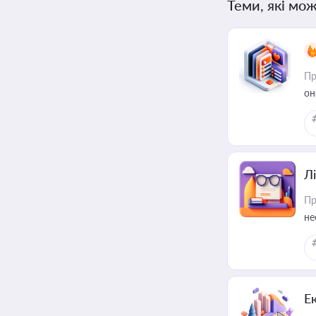
Теми, які мож
Пр
он
Лі
Пр
не
Е