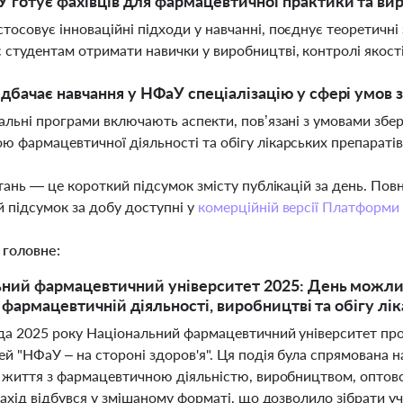
 готує фахівців для фармацевтичної практики та вир
тосовує інноваційні підходи у навчанні, поєднує теоретичн
 студентам отримати навички у виробництві, контролі якості 
дбачає навчання у НФаУ спеціалізацію у сфері умов з
чальні програми включають аспекти, пов’язані з умовами збе
ю фармацевтичної діяльності та обігу лікарських препараті
тань — це короткий підсумок змісту публікацій за день. По
 підсумок за добу доступні у
комерційній версії Платформи
 головне:
ний фармацевтичний університет 2025: День можлив
у фармацевтичній діяльності, виробництві та обігу лі
да 2025 року Національний фармацевтичний університет про
 "НФаУ – на стороні здоров'я". Ця подія була спрямована на
 життя з фармацевтичною діяльністю, виробництвом, оптов
ахід відбувся у змішаному форматі, що дозволило зібрати учні