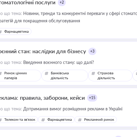
томатологічні послуги
+2
о що тема:
Новини, тренди та конкурентні переваги у сфері стомато
ратегій для покращення обслуговування
Фармацевтика
оєнний стан: наслідки для бізнесу
+3
о що тема:
Введення воєнного стану: що далі?
Ринок цінних
Банківська
Страхова
паперів
діяльність
діяльність
еклама: правила, заборони, кейси
+15
о що тема:
Дотримання вимог розміщення реклами в Україні
Телеком та зв'язок
Фармацевтика
Рекламний ринок