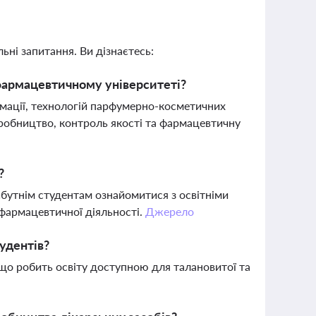
ьні запитання. Ви дізнаєтесь:
 фармацевтичному університеті?
армації, технологій парфумерно-косметичних
робництво, контроль якості та фармацевтичну
?
утнім студентам ознайомитися з освітніми
фармацевтичної діяльності.
Джерело
удентів?
 що робить освіту доступною для талановитої та