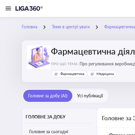
Головна
Теми в центрі уваги
Фармацевтична 
Фармацевтична діял
Про регулювання виробництв
ПРО ЩО ТЕМА:
та безпеки
Фармацевтика
Медицина
Головне за добу (AI)
Усі публікації
ГОЛОВНЕ ЗА ДОБУ
Головне за 
Головне за сьогодні
Опрацьова