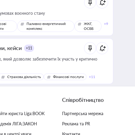
 умовах воєнного стану
сові
Паливно-енергетичний
ЖКГ,
+9
ги
комплекс
ОСББ
ни, кейси
+11
 який дозволяє забезпечити їх участь у критично
Страхова діяльність
Фінансові послуги
+11
Співробітництво
айти юриста Liga:BOOK
Партнерська мережа
адемія ЛІГА:ЗАКОН
Реклама та PR
и в центрі уваги
Контакти