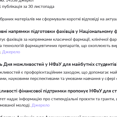
1 публікація за 30 листопада
ібраних матеріалів ми сформували короткі відповіді на актуал
овні напрямки підготовки фахівців у Національному
ує фахівців за напрямками класичної фармації, клінічної ф
та технологій фармацевтичних препаратів, що охоплюють ви
.
Джерело
ь Дня можливостей у НФаУ для майбутніх студентів
ливостей є профорієнтаційним заходом, що допомагає майб
ми, науковими перспективами та умовами навчання у сфері 
ливості фінансової підтримки пропонує НФаУ для ст
тет надає інформацію про стипендіальні проєкти та гранти,
мованої молоді.
Джерело