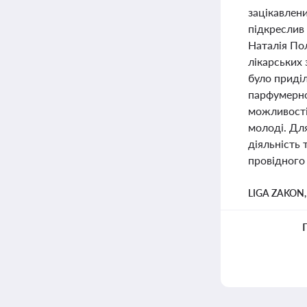
зацікавлен
підкреслив 
Наталія Пол
лікарських 
було приді
парфумерно
можливості
молоді. Для
діяльність 
провідного 
LIGA ZAKON