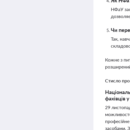
Як НФаУ
НФаУ зас
дозволяє
Чи пере
Так, нав
складово
Кожне з пи
розширений
Стисло про
Національ
фахівців 
29 листопа
можливостей
професійне
засобами. З