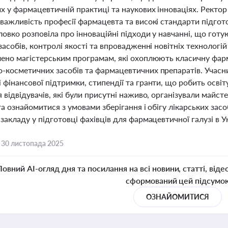
их у фармацевтичній практиці та наукових інноваціях. Рект
важливість професії фармацевта та високі стандарти підгото
овко розповіла про інноваційні підходи у навчанні, що готу
засобів, контролі якості та впровадженні новітніх технолог
лено магістерським програмам, які охоплюють класичну фарм
-косметичних засобів та фармацевтичних препаратів. Учасн
 фінансової підтримки, стипендії та гранти, що робить осв
 відвідувачів, які були присутні наживо, організували майс
та ознайомитися з умовами зберігання і обігу лікарських зас
закладу у підготовці фахівців для фармацевтичної галузі в Ук
,
30 листопада 2025
Повний AI-огляд дня та посилання на всі новини, статті, віде
сформований цей підсумо
ОЗНАЙОМИТИСЯ