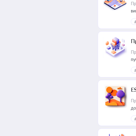
Пр
ви
П
Пр
пу
E
Пр
до