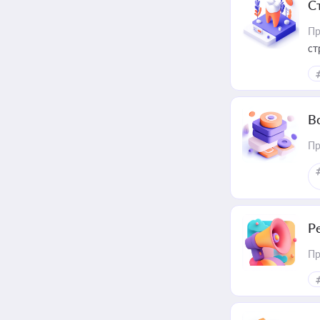
С
Пр
ст
В
Пр
Р
Пр