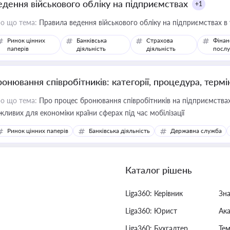
едення військового обліку на підприємствах
+1
о що тема:
Правила ведення військового обліку на підприємствах в
Ринок цінних
Банківська
Страхова
Фінан
паперів
діяльність
діяльність
послу
ронювання співробітників: категорії, процедура, термі
о що тема:
Про процес бронювання співробітників на підприємствах,
жливих для економіки країни сферах під час мобілізації
Ринок цінних паперів
Банківська діяльність
Державна служба
Каталог рішень
Liga360: Керівник
Зн
Liga360: Юрист
Ак
Liga360: Бухгалтер
Тем