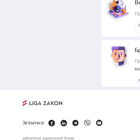
В
Пр
Б
Пр
ва
Зв'язатися:
забезпечує український бізнес