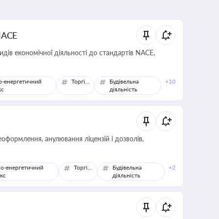
NACE
идів економічної діяльності до стандартів NACE,
о-енергетичний
Торгівля
Будівельна
+10
кс
діяльність
оформлення, анулювання ліцензій і дозволів,
о-енергетичний
Торгівля
Будівельна
+2
кс
діяльність