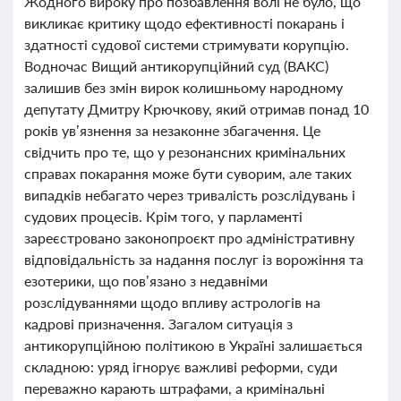
Жодного вироку про позбавлення волі не було, що
викликає критику щодо ефективності покарань і
здатності судової системи стримувати корупцію.
Водночас Вищий антикорупційний суд (ВАКС)
залишив без змін вирок колишньому народному
депутату Дмитру Крючкову, який отримав понад 10
років ув’язнення за незаконне збагачення. Це
свідчить про те, що у резонансних кримінальних
справах покарання може бути суворим, але таких
випадків небагато через тривалість розслідувань і
судових процесів. Крім того, у парламенті
зареєстровано законопроєкт про адміністративну
відповідальність за надання послуг із ворожіння та
езотерики, що пов’язано з недавніми
розслідуваннями щодо впливу астрологів на
кадрові призначення. Загалом ситуація з
антикорупційною політикою в Україні залишається
складною: уряд ігнорує важливі реформи, суди
переважно карають штрафами, а кримінальні