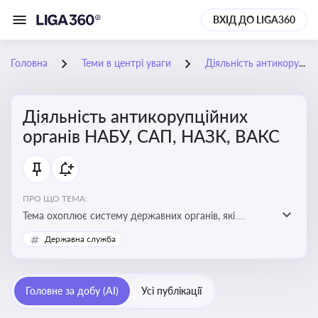
ВХІД ДО LIGA360
Головна
Теми в центрі уваги
Діяльність антикорупційних органів НАБУ, САП, НАЗК, ВАКС
Діяльність антикорупційних
органів НАБУ, САП, НАЗК, ВАКС
ПРО ЩО ТЕМА:
Тема охоплює систему державних органів, які
здійснюють запобігання, виявлення та розслідування
Державна служба
корупційних правопорушень, що є ключовим
елементом забезпечення прозорості й доброчесності
у державному управлінні та бізнесі
Головне за добу (AI)
Усі публікації