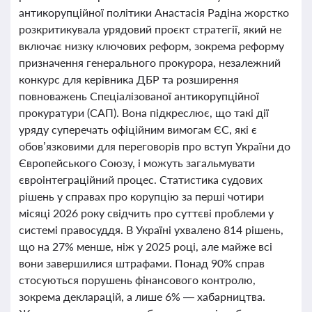
антикорупційної політики Анастасія Радіна жорстко
розкритикувала урядовий проєкт стратегії, який не
включає низку ключових реформ, зокрема реформу
призначення генерального прокурора, незалежний
конкурс для керівника ДБР та розширення
повноважень Спеціалізованої антикорупційної
прокуратури (САП). Вона підкреслює, що такі дії
уряду суперечать офіційним вимогам ЄС, які є
обов’язковими для переговорів про вступ України до
Європейського Союзу, і можуть загальмувати
євроінтеграційний процес. Статистика судових
рішень у справах про корупцію за перші чотири
місяці 2026 року свідчить про суттєві проблеми у
системі правосуддя. В Україні ухвалено 814 рішень,
що на 27% менше, ніж у 2025 році, але майже всі
вони завершилися штрафами. Понад 90% справ
стосуються порушень фінансового контролю,
зокрема декларацій, а лише 6% — хабарництва.