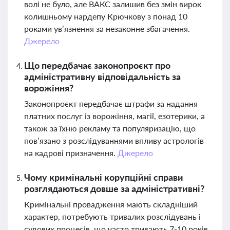
волі не було, але ВАКС залишив без змін вирок
колишньому нардепу Крючкову з понад 10
роками ув’язнення за незаконне збагачення.
Джерело
Що передбачає законопроєкт про
адміністративну відповідальність за
ворожіння?
Законопроєкт передбачає штрафи за надання
платних послуг із ворожіння, магії, езотерики, а
також за їхню рекламу та популяризацію, що
пов’язано з розслідуваннями впливу астрологів
на кадрові призначення.
Джерело
Чому кримінальні корупційні справи
розглядаються довше за адміністративні?
Кримінальні провадження мають складніший
характер, потребують тривалих розслідувань і
судових процесів, що часто тривають 7-10 років,