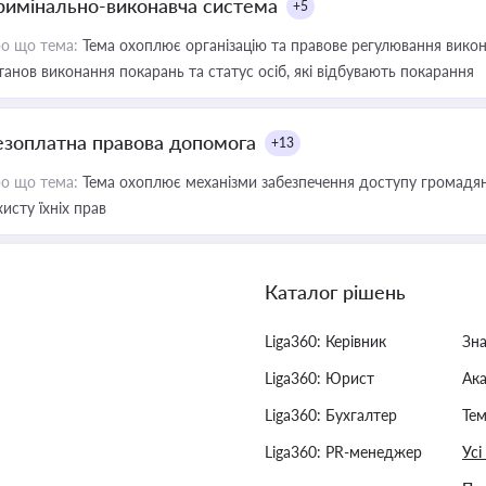
римінально-виконавча система
+5
о що тема:
Тема охоплює організацію та правове регулювання викона
танов виконання покарань та статус осіб, які відбувають покарання
езоплатна правова допомога
+13
о що тема:
Тема охоплює механізми забезпечення доступу громадян
хисту їхніх прав
Каталог рішень
Liga360: Керівник
Зн
Liga360: Юрист
Ак
Liga360: Бухгалтер
Тем
Liga360: PR-менеджер
Усі