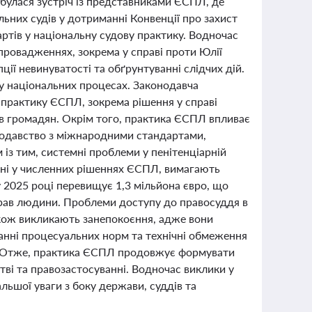
булася зустріч із представниками ЄСПЛ, де
льних судів у дотриманні Конвенції про захист
ртів у національну судову практику. Водночас
ровадженнях, зокрема у справі проти Юлії
ії невинуватості та обґрунтуванні слідчих дій.
у національних процесах. Законодавча
 практику ЄСПЛ, зокрема рішення у справі
ав громадян. Окрім того, практика ЄСПЛ впливає
онодавство з міжнародними стандартами,
 із тим, системні проблеми у пенітенціарній
вані у численних рішеннях ЄСПЛ, вимагають
 2025 році перевищує 1,3 мільйона євро, що
рав людини. Проблеми доступу до правосуддя в
акож викликають занепокоєння, адже вони
анні процесуальних норм та технічні обмеження
в. Отже, практика ЄСПЛ продовжує формувати
стві та правозастосуванні. Водночас виклики у
ьшої уваги з боку держави, суддів та