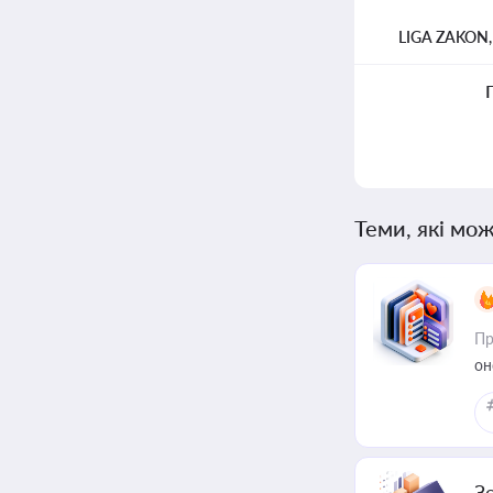
LIGA ZAKON
Теми, які мож
Пр
он
З