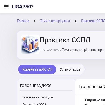
Головна
Теми в центрі уваги
Практика ЄСП
Практика ЄСПЛ
Тема охоплює рішення, прав
ПРО ЩО ТЕМА:
застосування норм права в У
Головне за добу (AI)
Усі публікації
ГОЛОВНЕ ЗА ДОБУ
Головне за 
Головне за сьогодні
Опрацьова
04 серпня 2026