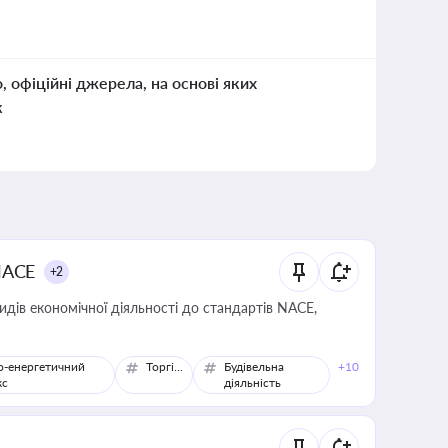
о, офіційні джерела, на основі яких
к
NACE
+2
идів економічної діяльності до стандартів NACE,
о-енергетичний
Торгівля
Будівельна
+10
кс
діяльність