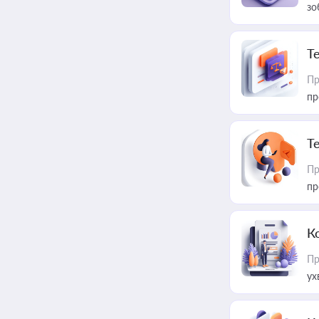
зо
T
Пр
пр
T
Пр
пр
К
Пр
ух