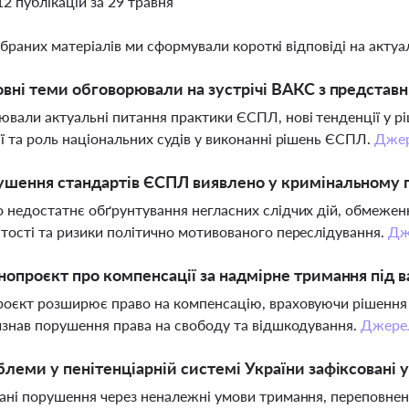
12 публікацій за 29 травня
ібраних матеріалів ми сформували короткі відповіді на актуал
овні теми обговорювали на зустрічі ВАКС з предста
вали актуальні питання практики ЄСПЛ, нові тенденції у р
ї та роль національних судів у виконанні рішень ЄСПЛ.
Дже
ушення стандартів ЄСПЛ виявлено у кримінальному
 недостатнє обґрунтування негласних слідчих дій, обмеженн
тості та ризики політично мотивованого переслідування.
Дж
нопроєкт про компенсації за надмірне тримання під
оєкт розширює право на компенсацію, враховуючи рішення 
изнав порушення права на свободу та відшкодування.
Джере
блеми у пенітенціарній системі України зафіксовані
ані порушення через неналежні умови тримання, переповнені