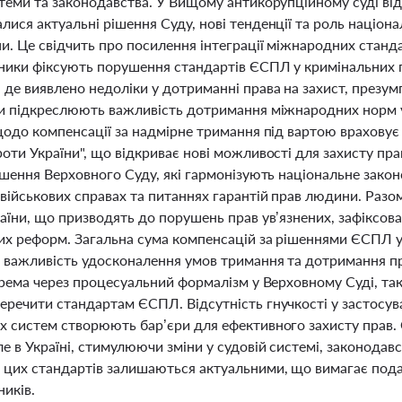
стеми та законодавства. У Вищому антикорупційному суді від
ися актуальні рішення Суду, нові тенденції та роль націона
и. Це свідчить про посилення інтеграції міжнародних станда
ники фіксують порушення стандартів ЄСПЛ у кримінальних п
де виявлено недоліки у дотриманні права на захист, презумпц
ки підкреслюють важливість дотримання міжнародних норм 
 щодо компенсації за надмірне тримання під вартою враховує
роти України", що відкриває нові можливості для захисту пр
рішення Верховного Суду, які гармонізують національне зак
військових справах та питаннях гарантій прав людини. Разом
раїни, що призводять до порушень прав ув’язнених, зафіксо
их реформ. Загальна сума компенсацій за рішеннями ЄСПЛ у
 важливість удосконалення умов тримання та дотримання п
окрема через процесуальний формалізм у Верховному Суді, т
еречити стандартам ЄСПЛ. Відсутність гнучкості у застосув
х систем створюють бар’єри для ефективного захисту пра
е в Україні, стимулюючи зміни у судовій системі, законодав
 цих стандартів залишаються актуальними, що вимагає подал
иків.