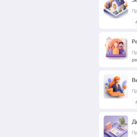
Пр
Р
Пр
ре
В
Пр
Д
Пр