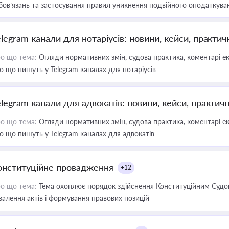
бов’язань та застосування правил уникнення подвійного оподаткува
elegram канали для нотаріусів: новини, кейси, практич
о що тема:
Огляди нормативних змін, судова практика, коментарі екс
о що пишуть у Telegram каналах для нотаріусів
elegram канали для адвокатів: новини, кейси, практич
о що тема:
Огляди нормативних змін, судова практика, коментарі екс
о що пишуть у Telegram каналах для адвокатів
онституційне провадження
+12
о що тема:
Тема охоплює порядок здійснення Конституційним Судом
валення актів і формування правових позицій