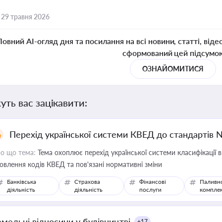
,
29 травня 2026
Повний AI-огляд дня та посилання на всі новини, статті, віде
сформований цей підсумо
ОЗНАЙОМИТИСЯ
уть вас зацікавити:
Перехід української системи КВЕД до стандартів 
о що тема:
Тема охоплює перехід української системи класифікації в
овлення кодів КВЕД та пов'язані нормативні зміни
Банківська
Страхова
Фінансові
Паливн
діяльність
діяльність
послуги
компле
емельні відносини у будівництві
+17