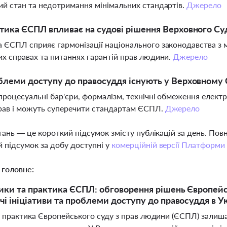
ий стан та недотримання мінімальних стандартів.
Джерело
тика ЄСПЛ впливає на судові рішення Верховного Су
 ЄСПЛ сприяє гармонізації національного законодавства з
их справах та питаннях гарантій прав людини.
Джерело
блеми доступу до правосуддя існують у Верховному 
процесуальні бар'єри, формалізм, технічні обмеження елек
рав і можуть суперечити стандартам ЄСПЛ.
Джерело
тань — це короткий підсумок змісту публікацій за день. По
 підсумок за добу доступні у
комерційній версії Платформи
 головне:
ики та практика ЄСПЛ: обговорення рішень Європейс
чі ініціативи та проблеми доступу до правосуддя в Ук
і практика Європейського суду з прав людини (ЄСПЛ) залиш