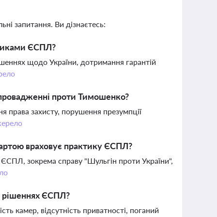
ьні запитання. Ви дізнаєтесь:
вниками ЄСПЛ?
ішеннях щодо України, дотримання гарантій
рело
 провадженні проти Тимошенко?
я права захисту, порушення презумпції
ерело
 вартою враховує практику ЄСПЛ?
ЄСПЛ, зокрема справу "Шульгін проти України",
ло
 у рішеннях ЄСПЛ?
сть камер, відсутність приватності, поганий