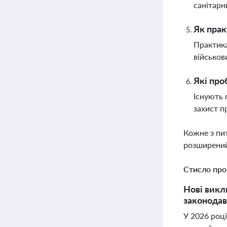
санітарн
Як прак
Практика
військов
Які про
Існують 
захист п
Кожне з пи
розширений
Стисло про
Нові викл
законодав
У 2026 роц