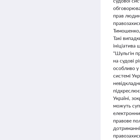
судової си
обговорювал
прав людин
правозахис
Тимошенко, 
Такі випад
ініціатива
"Шульгін п
на судові 
особливо у 
системі Ук
невідкладн
підкреслює
Україні, з
можуть суп
електронни
правове пол
дотриманні
правозахисн