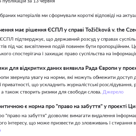
5 публікацій за 13 червня
ібраних матеріалів ми сформували короткі відповіді на актуал
чення має рішення ЄСПЛ у справі Tožičková v. the Cze
ЄСПЛ підтверджує, що державний розсуд у справах суспіль
тів під час висвітлення подій повинен бути пропорційним. Ц
кого спостерігача і захищає право суспільства на інформац
ики для відкритих даних виявила Рада Європи у проє
опи звернула увагу на норми, які можуть обмежити доступ д
 приватності, що ускладнить журналістські розслідування, 
, а також створить ризики для свободи слова.
Джерело
итичною є норма про "право на забуття" у проєкті Ц
о "право на забуття" дозволяє вимагати видалення інформац
ого інтересу, що може призвести до зловживань і стирання ва
о