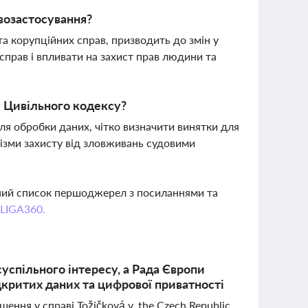
возастосування?
а корупційних справ, призводить до змін у
справ і впливати на захист прав людини та
 Цивільного кодексу?
ля обробки даних, чітко визначити винятки для
нізми захисту від зловживань судовими
вний список першоджерел з посиланнями та
 LIGA360.
спільного інтересу, а Рада Європи
дкритих даних та цифрової приватності
ння у справі Tožičková v. the Czech Republic,