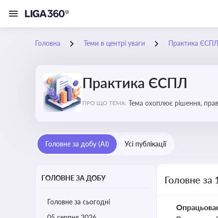
Головна
Теми в центрі уваги
Практика ЄСП
Практика ЄСПЛ
Тема охоплює рішення, прав
ПРО ЩО ТЕМА:
застосування норм права в У
Головне за добу (AI)
Усі публікації
ГОЛОВНЕ ЗА ДОБУ
Головне за 
Головне за сьогодні
Опрацьова
05 серпня 2026