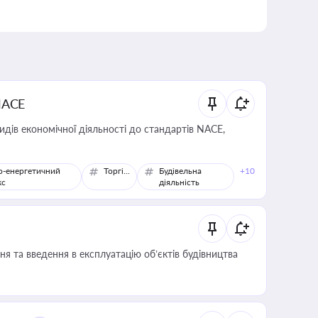
NACE
идів економічної діяльності до стандартів NACE,
о-енергетичний
Торгівля
Будівельна
+10
кс
діяльність
я та введення в експлуатацію об’єктів будівництва