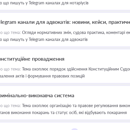
о що пишуть у Telegram каналах для нотаріусів
elegram канали для адвокатів: новини, кейси, практич
о що тема:
Огляди нормативних змін, судова практика, коментарі екс
о що пишуть у Telegram каналах для адвокатів
онституційне провадження
о що тема:
Тема охоплює порядок здійснення Конституційним Судом
валення актів і формування правових позицій
римінально-виконавча система
о що тема:
Тема охоплює організацію та правове регулювання викона
танов виконання покарань та статус осіб, які відбувають покарання