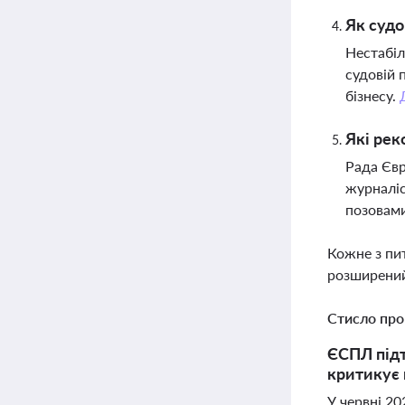
Як судо
Нестабіл
судовій 
бізнесу.
Які рек
Рада Євр
журналіс
позовам
Кожне з пи
розширений
Стисло про
ЄСПЛ підт
критикує 
У червні 20