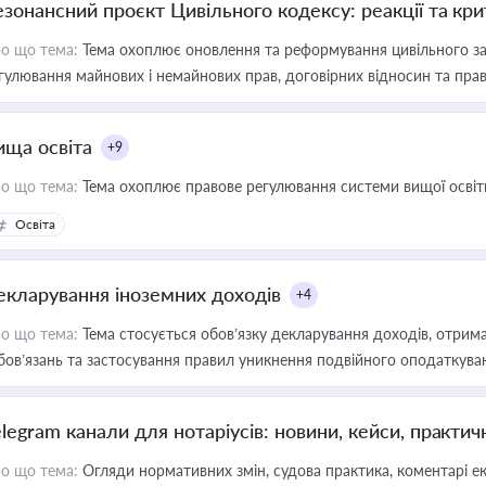
езонансний проєкт Цивільного кодексу: реакції та кр
о що тема:
Тема охоплює оновлення та реформування цивільного за
гулювання майнових і немайнових прав, договірних відносин та прав
ища освіта
+9
о що тема:
Тема охоплює правове регулювання системи вищої освіти, о
Освіта
екларування іноземних доходів
+4
о що тема:
Тема стосується обов’язку декларування доходів, отрим
бов’язань та застосування правил уникнення подвійного оподаткува
elegram канали для нотаріусів: новини, кейси, практич
о що тема:
Огляди нормативних змін, судова практика, коментарі екс