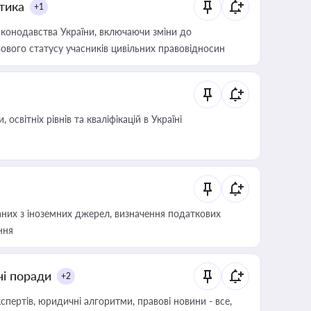
итика
+1
конодавства України, включаючи зміни до
ового статусу учасників цивільних правовідносин
світніх рівнів та кваліфікацій в Україні
аних з іноземних джерел, визначення податкових
ння
ні поради
+2
пертів, юридичні алгоритми, правові новини - все,