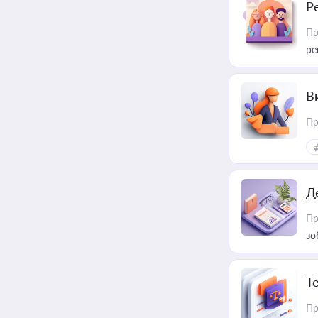
Р
Пр
ре
В
Пр
Д
Пр
зо
T
Пр