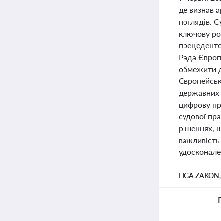
де визнав 
поглядів. С
ключову рол
прецеденто
Рада Європ
обмежити д
Європейськ
державних р
цифрову пр
судової пра
рішеннях, щ
важливість 
удосконале
LIGA ZAKON