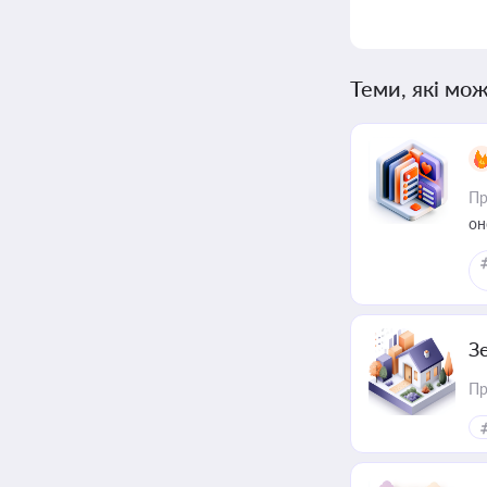
Теми, які мож
Пр
он
З
Пр