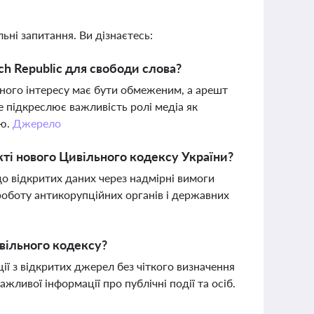
ьні запитання. Ви дізнаєтесь:
ch Republic для свободи слова?
ного інтересу має бути обмеженим, а арешт
е підкреслює важливість ролі медіа як
ію.
Джерело
кті нового Цивільного кодексу України?
о відкритих даних через надмірні вимоги
роботу антикорупційних органів і державних
ивільного кодексу?
ії з відкритих джерел без чіткого визначення
жливої інформації про публічні події та осіб.