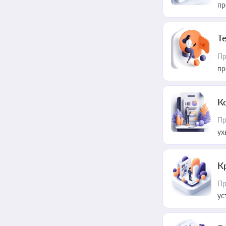
пр
T
Пр
пр
К
Пр
ух
К
Пр
ус