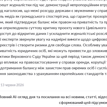
арешт журналістки під час демонстрації непропорційним втр
уд наголосив, що межі розсуду держави є звуженими у справ
ь медіа як громадського спостерігача, що гарантує прозорі
м, який підтверджує баланс між правом на приватність та п
и оприлюднила суттєву критику проєкту нового Цивільного к
оступ до відкритих даних і ускладнити журналістські розсл
і експерти звернули увагу на надмірні вимоги щодо цифрової
еєстрів і створити ризики для свободи слова. Особливу ува
иватність юридичних осіб, які можуть призвести до зловжив
ктики Верховного Суду України за цей період також демонст
о впливає на правозастосування у справах оренди, корупції 
дотримання балансу між захистом прав окремих осіб і суспі
ння законодавства з урахуванням європейських стандартів 
,
13 червня 2026
Повний AI-огляд дня та посилання на всі новини, статті, віде
сформований цей підсумо