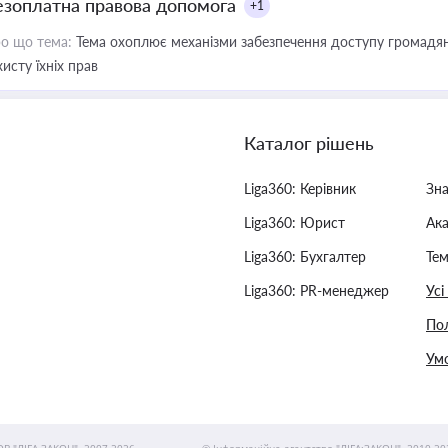
езоплатна правова допомога
+1
о що тема:
Тема охоплює механізми забезпечення доступу громадян
хисту їхніх прав
Каталог рішень
Liga360: Керівник
Зн
Liga360: Юрист
Ак
Liga360: Бухгалтер
Тем
Liga360: PR-менеджер
Усі
Пол
Умо