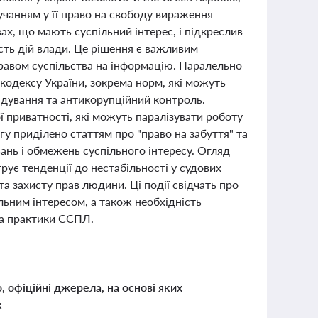
учанням у її право на свободу вираження
ах, що мають суспільний інтерес, і підкреслив
сть дій влади. Це рішення є важливим
равом суспільства на інформацію. Паралельно
одексу України, зокрема норм, які можуть
ідування та антикорупційний контроль.
 приватності, які можуть паралізувати роботу
гу приділено статтям про "право на забуття" та
ань і обмежень суспільного інтересу. Огляд
рує тенденції до нестабільності у судових
та захисту прав людини. Ці події свідчать про
льним інтересом, а також необхідність
та практики ЄСПЛ.
о, офіційні джерела, на основі яких
к