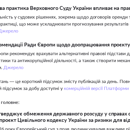
ва практика Верховного Суду України впливає на пра
ьність у судових рішеннях, зокрема щодо договорів оренди т
практиці, що може ускладнювати прогнозування результатів 
Джерело
омендації Ради Європи щодо доопрацювання проєкту
опи рекомендує врахувати альтернативні правові підстави д
тики та антикорупційної діяльності, а також створити меха
и.
Джерело
тань — це короткий підсумок змісту публікацій за день. По
 підсумок за добу доступні у
комерційній версії Платформи
 головне:
верджує обмеження державного розсуду у справах су
проєкт Цивільного кодексу України за ризики для ві
26 року Європейський суд з прав людини ухвалив важливе ріше