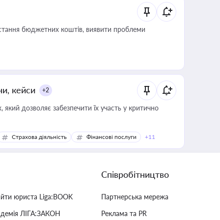
истання бюджетних коштів, виявити проблеми
ни, кейси
+2
 який дозволяє забезпечити їх участь у критично
Страхова діяльність
Фінансові послуги
+11
Співробітництво
айти юриста Liga:BOOK
Партнерська мережа
адемія ЛІГА:ЗАКОН
Реклама та PR