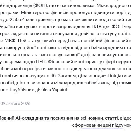
сіб-підприємців (ФОП), що є частиною вимог Міжнародного
програми. Міністерство фінансів пропонує підвищити поріг д
 до 2 або 4 млн гривень, що має пом’якшити податковий тис
України виступають проти запровадження ПДВ для ФОП чере
 розглядається питання скасування довічного статусу політ
з МВФ. Цей статус, який передбачає постійний фінансовий м
 антикорупційної політики та відповідності міжнародним ст
силює контроль та застосовує санкції до фінансових устано
у, зокрема щодо ПЕП. Фінансовий моніторинг у сфері нерух
обов’язані перевіряти законність джерел походження коштів
і політично значущих осіб. Загалом, ці законодавчі ініціати
 необхідністю виконання міжнародних зобов’язань, підтримк
ності публічних діячів в Україні.
,
09 лютого 2026
Повний AI-огляд дня та посилання на всі новини, статті, віде
сформований цей підсумо