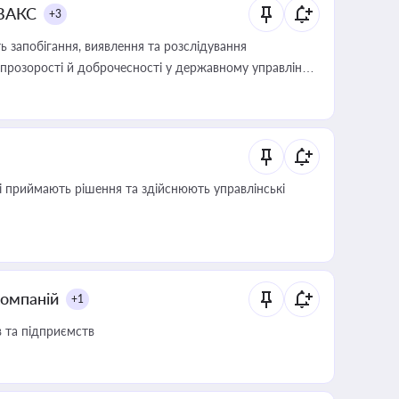
 ВАКС
+3
 запобігання, виявлення та розслідування
розорості й доброчесності у державному управлінні
кі приймають рішення та здійснюють управлінські
компаній
+1
в та підприємств