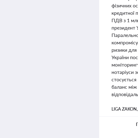
фізичних о
кредитної 
ПДВ з 1 млн
президент 
Паралельно
компромісу 
ризики для
України по
моніторинг
нотаріуси з
стосується 
баланс між
відповідаль
LIGA ZAKON