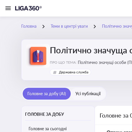
Головна
Теми в центрі уваги
Політично знач
Політично значуща 
Політично значущі особи (ПЕ
ПРО ЩО ТЕМА:
Державна служба
Головне за добу (AI)
Усі публікації
ГОЛОВНЕ ЗА ДОБУ
Головне за 
Головне за сьогодні
Опрацьова