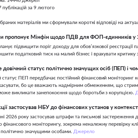
7 публікацій за 9 лютого
ібраних матеріалів ми сформували короткі відповіді на актуал
ни пропонує Мінфін щодо ПДВ для ФОП-єдинників у 
ланує підвищити поріг доходу для обов’язкової реєстрації п
шити податковий тиск на малий бізнес і врахувати критику 
 довічний статус політично значущих осіб (ПЕП) і чо
 статус ПЕП передбачає постійний фінансовий моніторинг кол
касувати, бо це вважають надмірним обмеженням, що стриму
може викликати занепокоєння щодо боротьби з корупцією.
кції застосував НБУ до фінансових установ у контекс
чні 2026 року застосував штрафи та письмові застереження д
 фінансового моніторингу, зокрема неналежну перевірку клі
 політично значущими особами.
Джерело