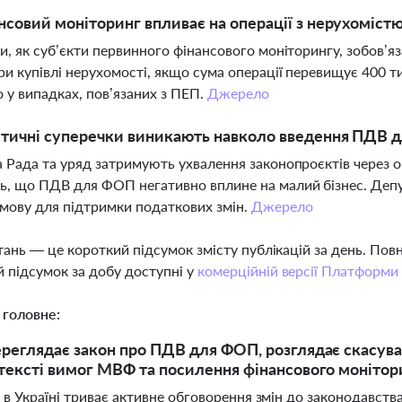
нсовий моніторинг впливає на операції з нерухомістю
и, як суб’єкти первинного фінансового моніторингу, зобов’
ри купівлі нерухомості, якщо сума операції перевищує 400 т
 у випадках, пов’язаних з ПЕП.
Джерело
ітичні суперечки виникають навколо введення ПДВ 
 Рада та уряд затримують ухвалення законопроєктів через оп
, що ПДВ для ФОП негативно вплине на малий бізнес. Депу
мову для підтримки податкових змін.
Джерело
тань — це короткий підсумок змісту публікацій за день. По
 підсумок за добу доступні у
комерційній версії Платформи
 головне:
ереглядає закон про ПДВ для ФОП, розглядає скасува
нтексті вимог МВФ та посилення фінансового моніто
 в Україні триває активне обговорення змін до законодавст