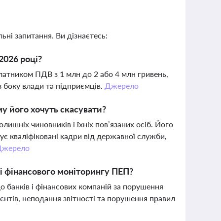
ьні запитання. Ви дізнаєтесь:
2026 році?
латником ПДВ з 1 млн до 2 або 4 млн гривень,
з боку влади та підприємців.
Джерело
му його хочуть скасувати?
ишніх чиновників і їхніх пов’язаних осіб. Його
є кваліфіковані кадри від державної служби,
Джерело
ті фінансового моніторингу ПЕП?
о банків і фінансових компаній за порушення
єнтів, неподання звітності та порушення правил