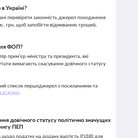
 в Україні?
язані перевіряти законність джерел походження
ис. грн, щоб запобігти відмиванню грошей,
для ФОП?
ір прем’єр-міністра та президента, які
тати вимагають скасування довічного статусу
вний список першоджерел з посиланнями та
 LIGA360.
ння довічного статусу політично значущих
рингу ПЕП
ва щодо податку на додану вартість (ПДВ) для