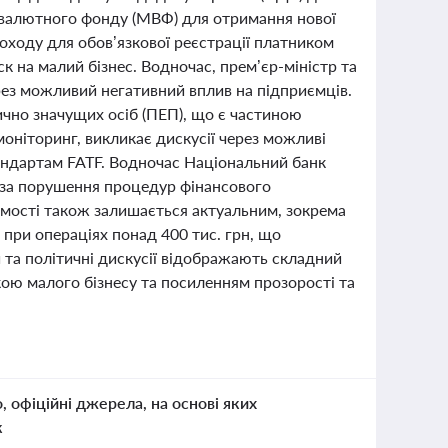
 валютного фонду (МВФ) для отримання нової
оходу для обов’язкової реєстрації платником
к на малий бізнес. Водночас, прем’єр-міністр та
з можливий негативний вплив на підприємців.
ично значущих осіб (ПЕП), що є частиною
оніторинг, викликає дискусії через можливі
андартам FATF. Водночас Національний банк
в за порушення процедур фінансового
омості також залишається актуальним, зокрема
 при операціях понад 400 тис. грн, що
ви та політичні дискусії відображають складний
ою малого бізнесу та посиленням прозорості та
о, офіційні джерела, на основі яких
к