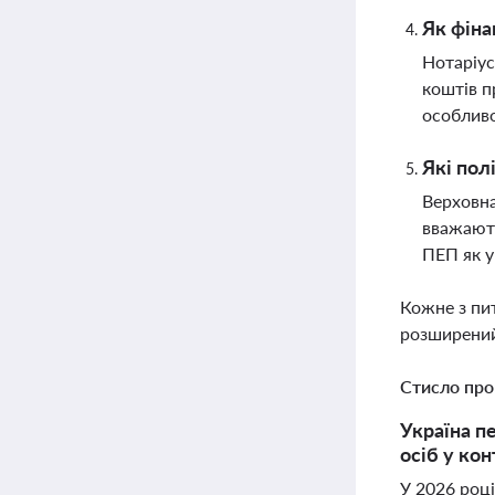
Як фіна
Нотаріус
коштів п
особливо
Які пол
Верховна
вважають
ПЕП як у
Кожне з пи
розширений
Стисло про
Україна п
осіб у ко
У 2026 році