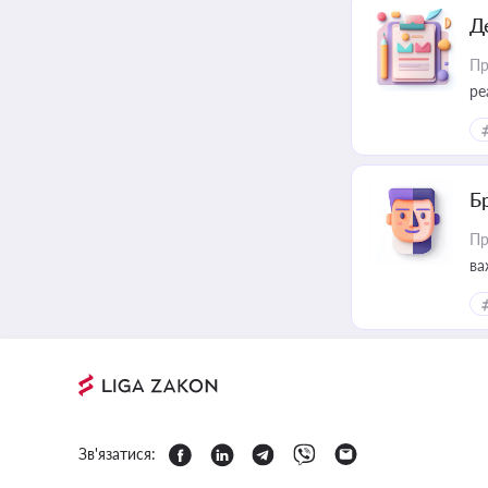
Д
Пр
ре
Б
Пр
ва
Зв'язатися: