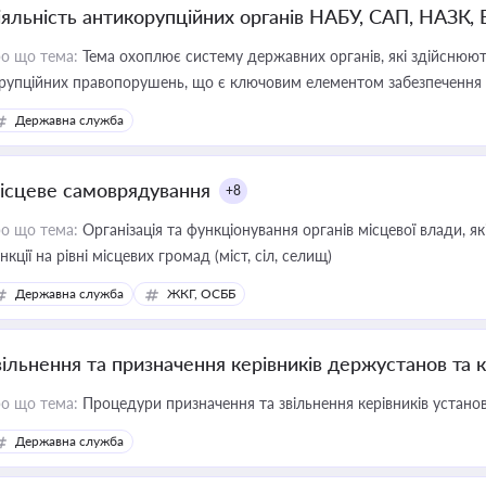
іяльність антикорупційних органів НАБУ, САП, НАЗК,
о що тема:
Тема охоплює систему державних органів, які здійснюють
рупційних правопорушень, що є ключовим елементом забезпечення п
 бізнесі
Державна служба
ісцеве самоврядування
+8
о що тема:
Організація та функціонування органів місцевої влади, я
нкції на рівні місцевих громад (міст, сіл, селищ)
Державна служба
ЖКГ, ОСББ
вільнення та призначення керівників держустанов та 
о що тема:
Процедури призначення та звільнення керівників устано
Державна служба