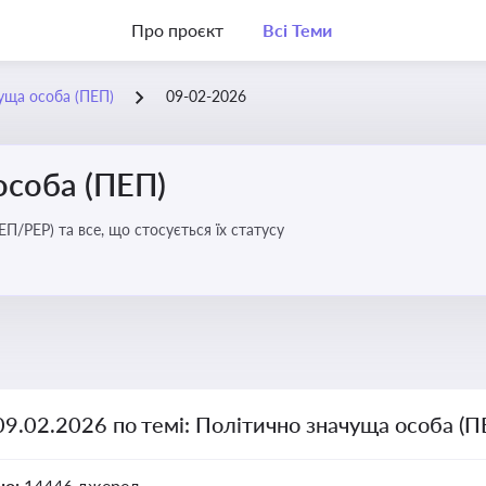
Про проєкт
Всі Теми
уща особа (ПЕП)
09-02-2026
особа (ПЕП)
П/PEP) та все, що стосується їх статусу
09.02.2026 по темі: Політично значуща особа (П
но:
14446 джерел