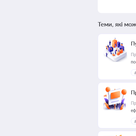
Теми, які мож
П
Пр
по
П
Пр
еф