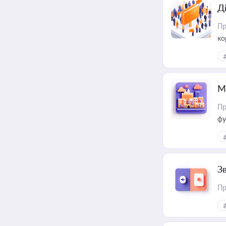
Д
Пр
ко
та
М
Пр
фу
З
Пр