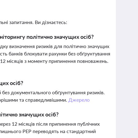
ьні запитання. Ви дізнаєтесь:
іторингу політично значущих осіб?
ку визначення ризиків для політично значущих
сть банків блокувати рахунки без обґрунтування
я 12 місяців з моменту припинення повноважень.
щих осіб?
 без документального обґрунтування ризиків.
зорішими та справедливішими.
Джерело
літично значущих осіб?
ерез 12 місяців після припинення публічних
олишнього PEP переводять на стандартний