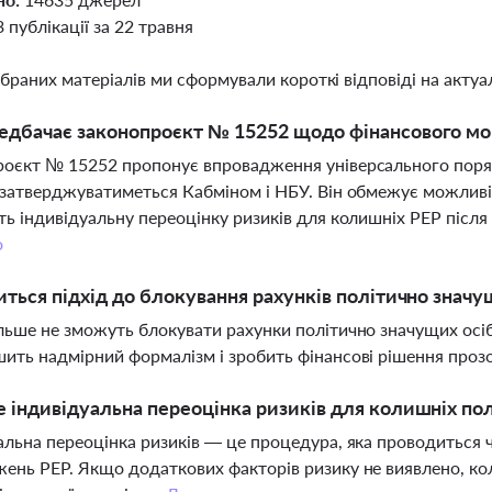
3 публікації за 22 травня
ібраних матеріалів ми сформували короткі відповіді на актуал
дбачає законопроєкт № 15252 щодо фінансового мон
оєкт № 15252 пропонує впровадження універсального поряд
 затверджуватиметься Кабміном і НБУ. Він обмежує можливі
ть індивідуальну переоцінку ризиків для колишніх PEP післ
о
иться підхід до блокування рахунків політично значу
льше не зможуть блокувати рахунки політично значущих осіб
ить надмірний формалізм і зробить фінансові рішення про
 індивідуальна переоцінка ризиків для колишніх по
альна переоцінка ризиків — це процедура, яка проводиться ч
ень PEP. Якщо додаткових факторів ризику не виявлено, к