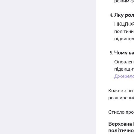
режим фі
Яку рол
НКЦПФР з
політичн
підвище
Чому ва
Оновленн
підвищит
Джерел
Кожне з пи
розширений
Стисло про
Верховна 
політично 