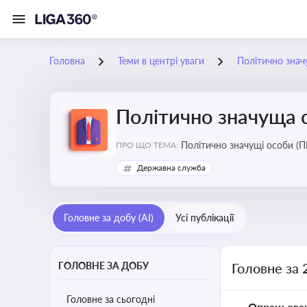
Головна
Теми в центрі уваги
Політично знач
Політично значуща 
Політично значущі особи (ПЕ
ПРО ЩО ТЕМА:
Державна служба
Головне за добу (AI)
Усі публікації
ГОЛОВНЕ ЗА ДОБУ
Головне за 
Головне за сьогодні
Опрацьова