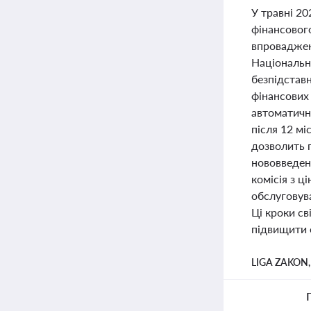
У травні 20
фінансового
впроваджен
Національн
безпідставн
фінансових
автоматичн
після 12 м
дозволить п
нововведен
комісія з 
обслуговува
Ці кроки с
підвищити е
LIGA ZAKON