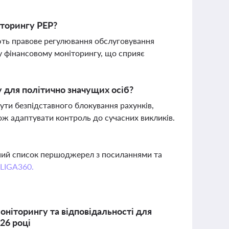
іторингу PEP?
ть правове регулювання обслуговування
 у фінансовому моніторингу, що сприяє
 для політично значущих осіб?
ти безпідставного блокування рахунків,
кож адаптувати контроль до сучасних викликів.
вний список першоджерел з посиланнями та
 LIGA360.
ніторингу та відповідальності для
026 році