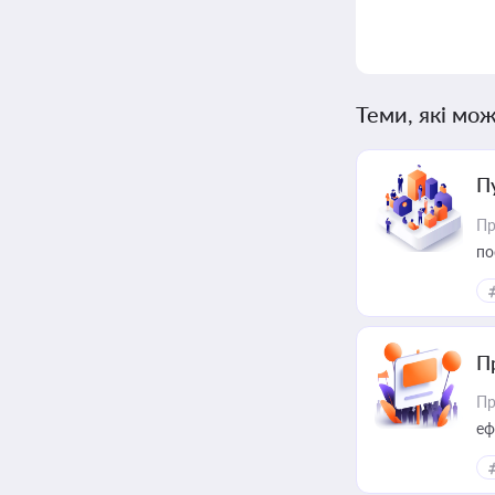
Теми, які мож
П
Пр
по
П
Пр
еф