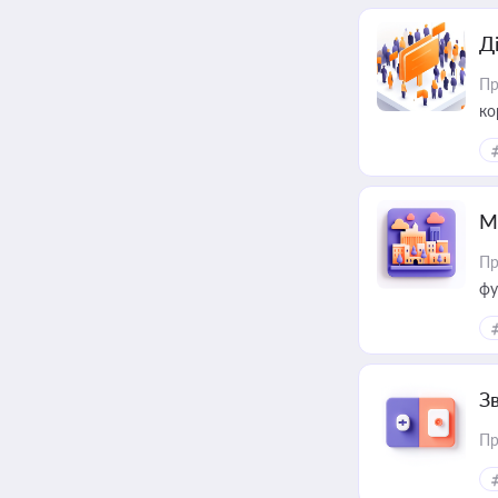
Д
Пр
ко
та
М
Пр
фу
З
Пр