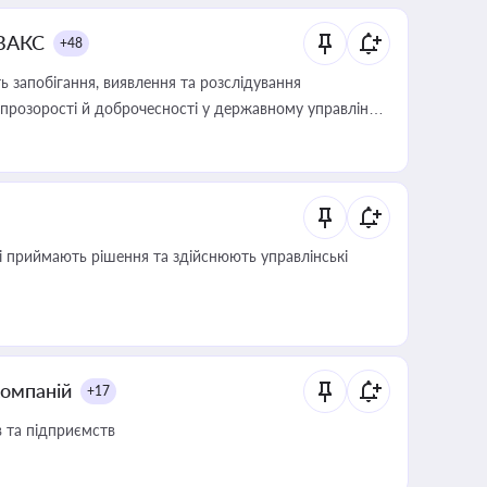
 ВАКС
+48
 запобігання, виявлення та розслідування
розорості й доброчесності у державному управлінні
кі приймають рішення та здійснюють управлінські
компаній
+17
в та підприємств