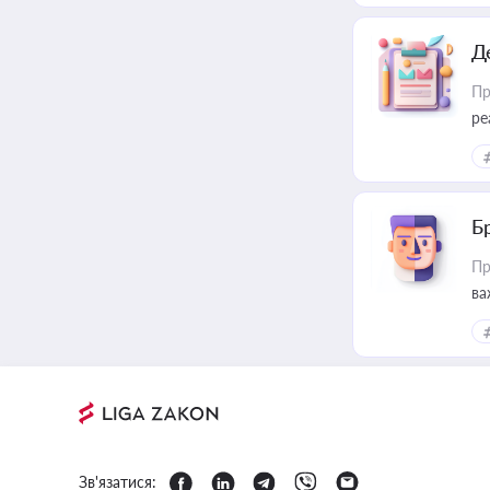
Д
Пр
ре
Б
Пр
ва
Зв'язатися: