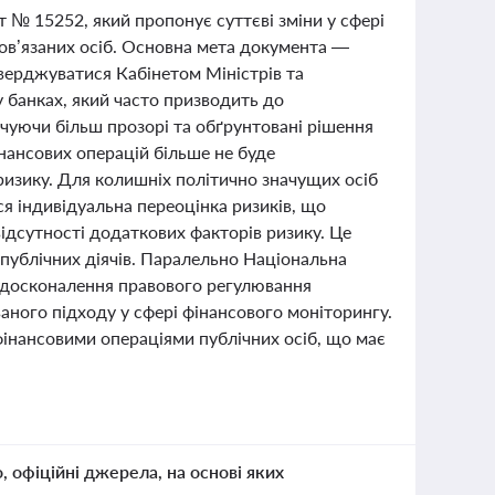
т № 15252, який пропонує суттєві зміни у сфері
 пов’язаних осіб. Основна мета документа —
верджуватися Кабінетом Міністрів та
 банках, який часто призводить до
ечуючи більш прозорі та обґрунтовані рішення
нансових операцій більше не буде
ризику. Для колишніх політично значущих осіб
я індивідуальна переоцінка ризиків, що
відсутності додаткових факторів ризику. Це
ублічних діячів. Паралельно Національна
 удосконалення правового регулювання
аного підходу у сфері фінансового моніторингу.
фінансовими операціями публічних осіб, що має
о, офіційні джерела, на основі яких