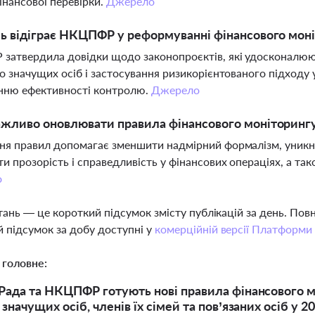
нансової перевірки.
Джерело
ь відіграє НКЦПФР у реформуванні фінансового мон
атвердила довідки щодо законопроєктів, які удосконалюю
о значущих осіб і застосування ризикорієнтованого підходу
нню ефективності контролю.
Джерело
жливо оновлювати правила фінансового моніторингу
я правил допомагає зменшити надмірний формалізм, уникну
и прозорість і справедливість у фінансових операціях, а та
о
тань — це короткий підсумок змісту публікацій за день. По
 підсумок за добу доступні у
комерційній версії Платформи
 головне:
Рада та НКЦПФР готують нові правила фінансового мо
значущих осіб, членів їх сімей та пов’язаних осіб у 2