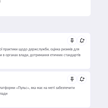
к
вої практики щодо держслужби, оцінка ризиків для
ини в органах влади, дотримання етичних стандартів
атформи «Пульс», яка має на меті забезпечити
влади