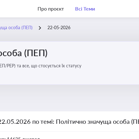
Про проєкт
Всі Теми
уща особа (ПЕП)
22-05-2026
особа (ПЕП)
П/PEP) та все, що стосується їх статусу
22.05.2026 по темі: Політично значуща особа (П
но:
14635 джерел