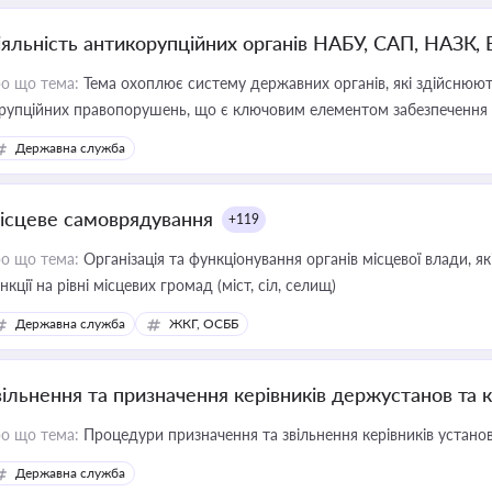
іяльність антикорупційних органів НАБУ, САП, НАЗК,
о що тема:
Тема охоплює систему державних органів, які здійснюють
рупційних правопорушень, що є ключовим елементом забезпечення п
 бізнесі
Державна служба
ісцеве самоврядування
+119
о що тема:
Організація та функціонування органів місцевої влади, я
нкції на рівні місцевих громад (міст, сіл, селищ)
Державна служба
ЖКГ, ОСББ
вільнення та призначення керівників держустанов та 
о що тема:
Процедури призначення та звільнення керівників устано
Державна служба