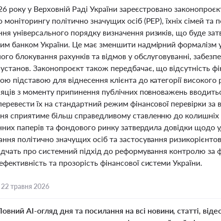
26 року у Верховній Раді України зареєстровано законопроєк
 моніторингу політично значущих осіб (PEP), їхніх сімей та
ня універсального порядку визначення ризиків, що буде зат
им банком України. Це має зменшити надмірний формалізм у
ого блокування рахунків та відмов у обслуговуванні, забезп
 установ. Законопроєкт також передбачає, що відсутність фі
ою підставою для віднесення клієнта до категорії високого 
ісяців з моменту припинення публічних повноважень вводитьс
еревести їх на стандартний режим фінансової перевірки за 
ня сприятиме більш справедливому ставленню до колишніх п
цінних паперів та фондового ринку затвердила довідки щодо
ння політично значущих осіб та застосування ризикорієнтов
відчать про системний підхід до реформування контролю за 
фективність та прозорість фінансової системи України.
,
22 травня 2026
Повний AI-огляд дня та посилання на всі новини, статті, віде