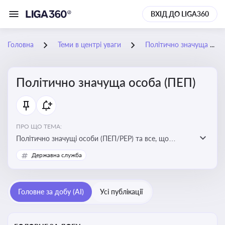
ВХІД ДО LIGA360
Головна
Теми в центрі уваги
Політично значуща особа (ПЕП)
Політично значуща особа (ПЕП)
ПРО ЩО ТЕМА:
Політично значущі особи (ПЕП/PEP) та все, що
стосується їх статусу
Державна служба
Головне за добу (AI)
Усі публікації