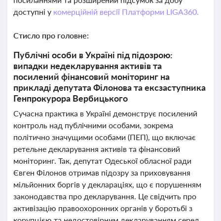
доступні у
комерційній версії Платформи LIGA360.
Стисло про головне:
Публічні особи в Україні під підозрою:
випадки недекларування активів та
посилений фінансовий моніторинг на
прикладі депутата Філонова та ексзаступника
Генпрокурора Вербицького
Сучасна практика в Україні демонструє посилений
контроль над публічними особами, зокрема
політично значущими особами (ПЕП), що включає
ретельне декларування активів та фінансовий
моніторинг. Так, депутат Одеської обласної ради
Євген Філонов отримав підозру за приховування
мільйонних боргів у деклараціях, що є порушенням
законодавства про декларування. Це свідчить про
активізацію правоохоронних органів у боротьбі з
корупцією та недостовірним декларуванням серед