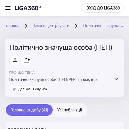
ВХІД ДО LIGA360
Головна
Теми в центрі уваги
Політично значуща особа (ПЕП)
Політично значуща особа (ПЕП)
ПРО ЩО ТЕМА:
Політично значущі особи (ПЕП/PEP) та все, що
стосується їх статусу
Державна служба
Головне за добу (AI)
Усі публікації