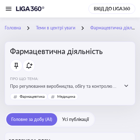
ВХІД ДО LIGA360
Головна
Теми в центрі уваги
Фармацевтична діяльність
Фармацевтична діяльність
ПРО ЩО ТЕМА:
Про регулювання виробництва, обігу та контролю
лікарських засобів для легальної роботи компаній та
Фармацевтика
Медицина
аптек, з дотриманням стандартів якості та безпеки
Головне за добу (AI)
Усі публікації