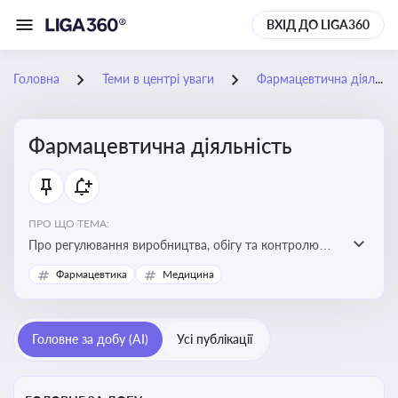
ВХІД ДО LIGA360
Головна
Теми в центрі уваги
Фармацевтична діяльність
Фармацевтична діяльність
ПРО ЩО ТЕМА:
Про регулювання виробництва, обігу та контролю
лікарських засобів для легальної роботи компаній та
Фармацевтика
Медицина
аптек, з дотриманням стандартів якості та безпеки
Головне за добу (AI)
Усі публікації