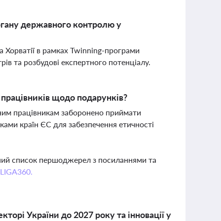
органу державного контролю у
а Хорватії в рамках Twinning-програми
рів та розбудові експертного потенціалу.
 працівників щодо подарунків?
чним працівникам заборонено приймати
иками країн ЄС для забезпечення етичності
вний список першоджерел з посиланнями та
 LIGA360.
орі України до 2027 року та інновації у