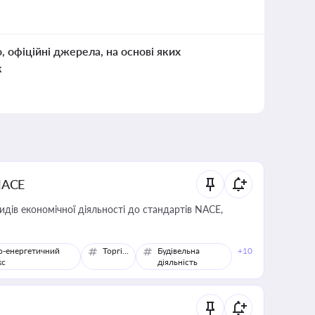
о, офіційні джерела, на основі яких
к
NACE
идів економічної діяльності до стандартів NACE,
о-енергетичний
Торгівля
Будівельна
+10
кс
діяльність