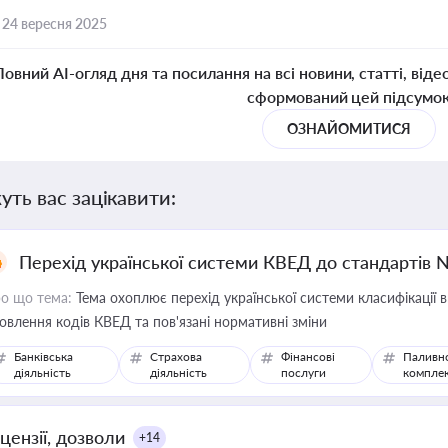
,
24 вересня 2025
Повний AI-огляд дня та посилання на всі новини, статті, віде
сформований цей підсумо
ОЗНАЙОМИТИСЯ
уть вас зацікавити:
Перехід української системи КВЕД до стандартів 
о що тема:
Тема охоплює перехід української системи класифікації в
овлення кодів КВЕД та пов'язані нормативні зміни
Банківська
Страхова
Фінансові
Паливн
діяльність
діяльність
послуги
компле
цензії, дозволи
+14