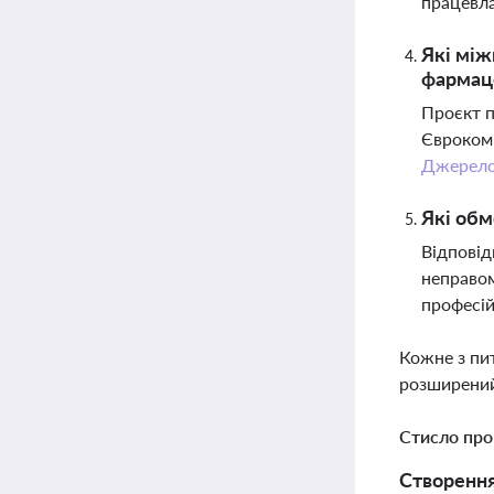
працевл
Які між
фармац
Проєкт п
Єврокомі
Джерел
Які обм
Відповід
неправом
професій
Кожне з пи
розширений
Стисло про
Створення