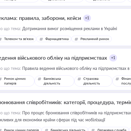
еклама: правила, заборони, кейси
+1
о що тема:
Дотримання вимог розміщення реклами в Україні
Телеком та зв'язок
Фармацевтика
Рекламний ринок
едення військового обліку на підприємствах
+1
о що тема:
Правила ведення військового обліку на підприємствах в
Ринок цінних
Банківська
Страхова
Фінан
паперів
діяльність
діяльність
послу
ронювання співробітників: категорії, процедура, термі
о що тема:
Про процес бронювання співробітників на підприємствах,
жливих для економіки країни сферах під час мобілізації
Ринок цінних паперів
Банківська діяльність
Державна служба