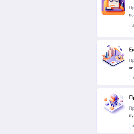
Пр
не
Е
Пр
ви
П
Пр
пу