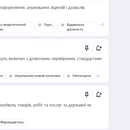
оформлення, анулювання ліцензій і дозволів,
о-енергетичний
Торгівля
Будівельна
+2
кс
діяльність
цтв, включно з дозволами, перевірками, стандартами
рт
Агропромисловий комплекс
Металургія
+2
купівель товарів, робіт та послуг за державні чи
Фармацевтика