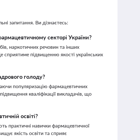
ьні запитання. Ви дізнаєтесь:
 фармацевтичному секторі України?
бів, наркотичних речовин та інших
Це сприятиме підвищенню якості українських
адрового голоду?
чаючи популяризацію фармацевтичних
підвищення кваліфікації викладачів, що
втичній освіті?
ють практичні навички фармацевтичної
ищує якість освіти та сприяє