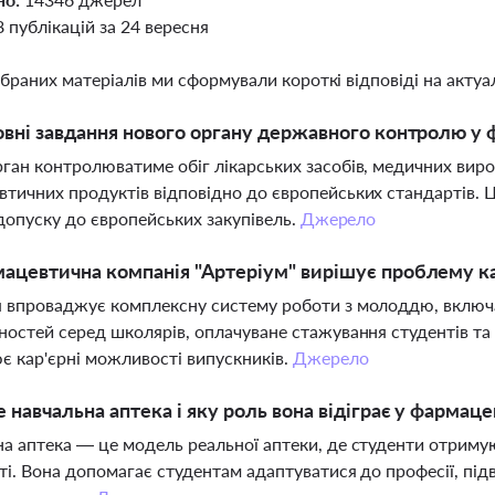
8 публікацій за 24 вересня
ібраних матеріалів ми сформували короткі відповіді на актуал
овні завдання нового органу державного контролю у
ган контролюватиме обіг лікарських засобів, медичних виро
тичних продуктів відповідно до європейських стандартів. 
їх допуску до європейських закупівель.
Джерело
ацевтична компанія "Артеріум" вирішує проблему к
я впроваджує комплексну систему роботи з молоддю, вклю
ностей серед школярів, оплачуване стажування студентів та 
 кар'єрні можливості випускників.
Джерело
 навчальна аптека і яку роль вона відіграє у фармаце
а аптека — це модель реальної аптеки, де студенти отриму
ті. Вона допомагає студентам адаптуватися до професії, підв