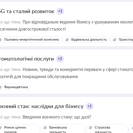
SG та сталий розвиток
+1
о що тема:
Про відповідальне ведення бізнесу з урахуванням еколог
сягнення довгострокової сталості
Паливно-енергетичний комплекс
Будівельна діяльність
Транспо
томатологічні послуги
+2
о що тема:
Новини, тренди та конкурентні переваги у сфері стомато
ратегій для покращення обслуговування
Фармацевтика
оєнний стан: наслідки для бізнесу
+1
о що тема:
Введення воєнного стану: що далі?
Ринок цінних
Банківська
Страхова
паперів
діяльність
діяльність