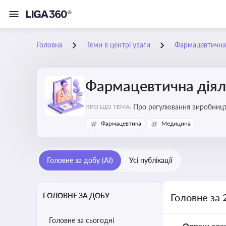
Головна
Теми в центрі уваги
Фармацевтична 
Фармацевтична діял
Про регулювання виробництв
ПРО ЩО ТЕМА:
та безпеки
Фармацевтика
Медицина
Головне за добу (AI)
Усі публікації
ГОЛОВНЕ ЗА ДОБУ
Головне за 
Головне за сьогодні
Опрацьова