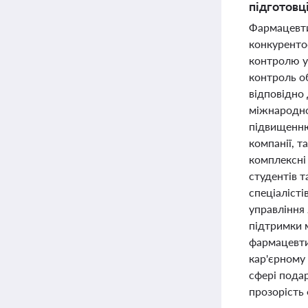
підготовц
Фармацевти
конкуренто
контролю у 
контроль об
відповідно 
міжнародно
підвищенню 
компанії, 
комплексні
студентів 
спеціалісті
управління 
підтримки 
фармацевтич
кар'єрному
сфері пода
прозорість 