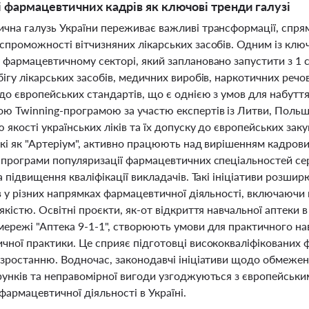
і фармацевтичних кадрів як ключові тренди галузі
чна галузь України переживає важливі трансформації, спрям
спроможності вітчизняних лікарських засобів. Одним із клю
фармацевтичному секторі, який заплановано запустити з 1 с
ігу лікарських засобів, медичних виробів, наркотичних реч
до європейських стандартів, що є однією з умов для набутт
ю Twinning-програмою за участю експертів із Литви, Польщі
якості українських ліків та їх допуску до європейських зак
такі як "Артеріум", активно працюють над вирішенням кадро
 програми популяризації фармацевтичних спеціальностей се
та підвищення кваліфікації викладачів. Такі ініціативи ро
в у різних напрямках фармацевтичної діяльності, включаючи
якістю. Освітні проєкти, як-от відкриття навчальної аптеки
мережі "Аптека 9-1-1", створюють умови для практичного на
ної практики. Це сприяє підготовці висококваліфікованих фах
 зростанню. Водночас, законодавчі ініціативи щодо обмежен
рунків та неправомірної вигоди узгоджуються з європейськи
фармацевтичної діяльності в Україні.