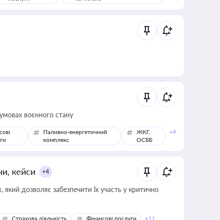
 умовах воєнного стану
сові
Паливно-енергетичний
ЖКГ,
+9
ги
комплекс
ОСББ
ни, кейси
+4
 який дозволяє забезпечити їх участь у критично
Страхова діяльність
Фінансові послуги
+11