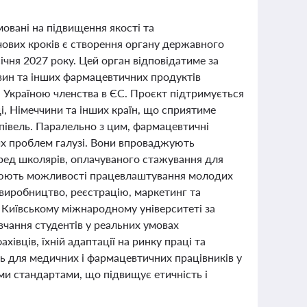
овані на підвищення якості та
чових кроків є створення органу державного
ічня 2027 року. Цей орган відповідатиме за
овин та інших фармацевтичних продуктів
я Україною членства в ЄС. Проєкт підтримується
, Німеччини та інших країн, що сприятиме
упівель. Паралельно з цим, фармацевтичні
вих проблем галузі. Вони впроваджують
ред школярів, оплачуваного стажування для
зширюють можливості працевлаштування молодих
 виробництво, реєстрацію, маркетинг та
 в Київському міжнародному університеті за
вчання студентів у реальних умовах
івців, їхній адаптації на ринку праці та
ь для медичних і фармацевтичних працівників у
ми стандартами, що підвищує етичність і