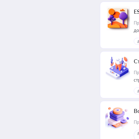
E
Пр
до
С
Пр
ст
В
Пр