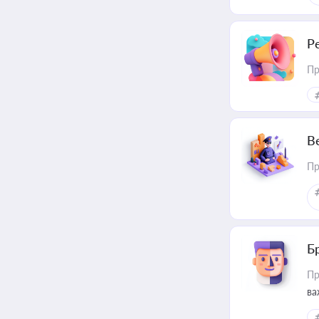
Р
Пр
В
Пр
Б
Пр
ва